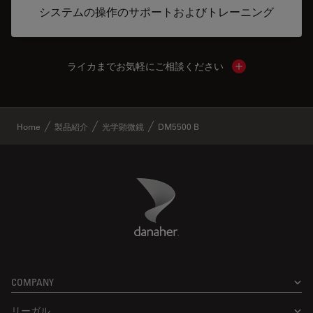
システムの操作のサポートおよびトレーニング
ライカまでお気軽にご相談ください
Show local cont
✕
Home
製品紹介
光学顕微鏡
DM5500 B
Danaher Logo
Footer
COMPANY
リーガル