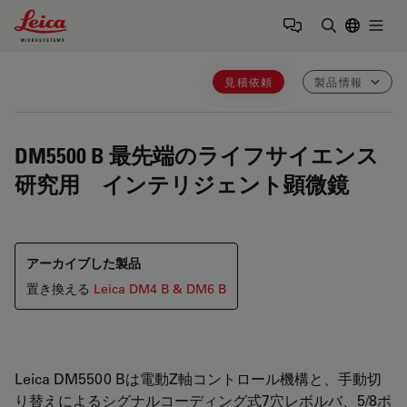
Leica Microsystems Logo
Togg
検索用語を
見積依頼
製品情報
DM5500 B
最先端のライフサイエンス
研究用 インテリジェント顕微鏡
アーカイブした製品
置き換える
Leica DM4 B & DM6 B
Leica DM5500 Bは電動Z軸コントロール機構と、手動切
り替えによるシグナルコーディング式7穴レボルバ、5/8ポ