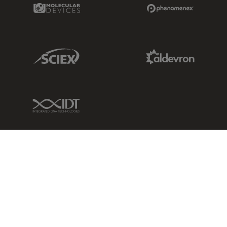
Molecular Devices Link
Phenomenex L
Sciex Link
Aldevron Link
IDT Link