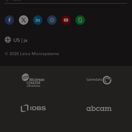
Facebook
X
LinkedIn
Instagram
YouTube
Glassdoor
US
|
ja
© 2026 Leica Microsystems
Beckman Coulter Link
Genedata Link
IDBS Link
Abcam Limited