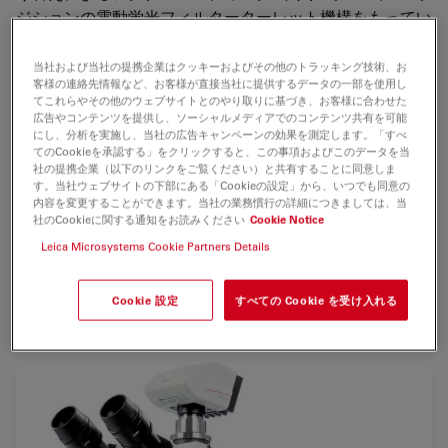
ジションの電動蛍光フィルターターレット機構をもってい
ます。
当社および当社の提携企業はクッキーおよびその他のトラッキング技術、お
対物レンズを手動で切り替えると、顕微鏡は現在の観察状
客様の連絡先情報など、お客様が直接当社に提供するデータの一部を使用し
てこれらやその他のウェブサイトとのやり取りに基づき、お客様に合わせた
態、倍率を認識して光量、絞り、光学プリズム（DICの場
広告やコンテンツを提供し、ソーシャルメディアでのコンテンツ共有を可能
合）などを最適な状態に自動アジャスト。オペレーターは
にし、分析を実施し、当社の広告キャンペーンの効果を測定します。「すべ
ほとんど意識することなく、高度な光学テクニックを使い
てのCookieを承認する」をクリックすると、この事項およびこのデータを当
社の提携企業（以下のリンクをご覧ください）と共有することに同意しま
こなすことが可能になりました。
す。当社ウェブサイトの下部にある「Cookieの設定」から、いつでも同意の
内容を変更することができます。当社の業務慣行の詳細につきましては、当
電動フォーカスコントロールは対物レンズを切り替えても
社のCookieに関する通知をお読みください
Cookie Notice
自動的に同焦点性を維持する機構をもち、Zスタック画像
Leica Microsystems Cookie Partners Details
取得や、広範囲を超高解像度の画像として取得するタイリ
ング撮影などできわめて高いパフォーマンスを発揮しま
Cookie 設定
すべての Cookie を受け入れる
す。