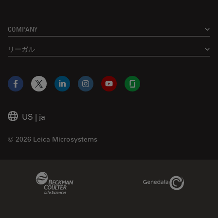
COMPANY
リーガル
Facebook
X
LinkedIn
Instagram
YouTube
Glassdoor
US
|
ja
© 2026 Leica Microsystems
Beckman Coulter Link
Genedata Link