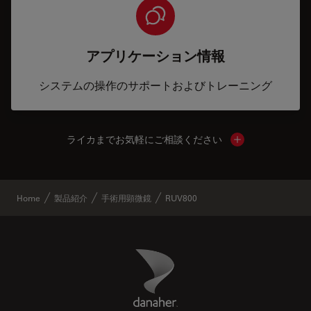
アプリケーション情報
システムの操作のサポートおよびトレーニング
ライカまでお気軽にご相談ください
Show local cont
Home
製品紹介
手術用顕微鏡
RUV800
Danaher Logo
Footer