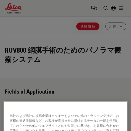
Leica Microsystems Logo
Togg
検索用語を
見積依頼
用途
RUV800
網膜手術のためのパノラマ観
察システム
Fields of Application
眼科用顕微鏡
当社および当社の提携企業はクッキーおよびその他のトラッキング技術、お
客様の連絡先情報など、お客様が直接当社に提供するデータの一部を使用し
てこれらやその他のウェブサイトとのやり取りに基づき、お客様に合わせた
ライカ眼科手術用顕微鏡は、卓越した光学系および照明を備
広告やコンテンツを提供し、ソーシャルメディアでのコンテンツ共有を可能