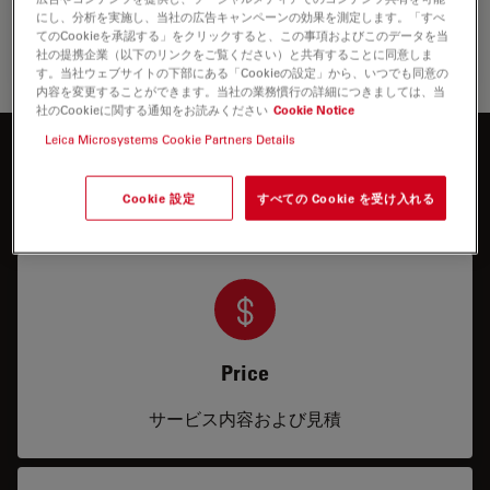
え、眼科手術の繊細な手技をサポートします。
にし、分析を実施し、当社の広告キャンペーンの効果を測定します。「すべ
てのCookieを承認する」をクリックすると、この事項およびこのデータを当
社の提携企業（以下のリンクをご覧ください）と共有することに同意しま
眼科用
す。当社ウェブサイトの下部にある「Cookieの設定」から、いつでも同意の
内容を変更することができます。当社の業務慣行の詳細につきましては、当
社のCookieに関する通知をお読みください
Cookie Notice
Leica Microsystems Cookie Partners Details
もっと知りたいですか？
お気軽にお問合せください
Cookie 設定
すべての Cookie を受け入れる
Price
サービス内容および見積