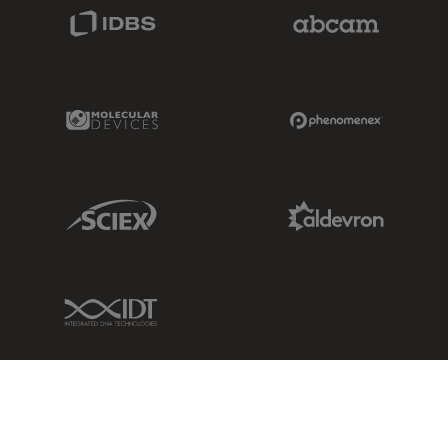
IDBS Link
Abcam Limited
Molecular Devices Link
Phenomenex L
Sciex Link
Aldevron Link
IDT Link