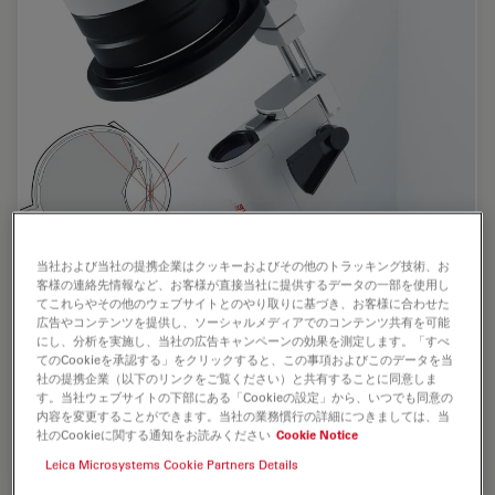
当社および当社の提携企業はクッキーおよびその他のトラッキング技術、お
客様の連絡先情報など、お客様が直接当社に提供するデータの一部を使用し
てこれらやその他のウェブサイトとのやり取りに基づき、お客様に合わせた
広告やコンテンツを提供し、ソーシャルメディアでのコンテンツ共有を可能
にし、分析を実施し、当社の広告キャンペーンの効果を測定します。「すべ
てのCookieを承認する」をクリックすると、この事項およびこのデータを当
社の提携企業（以下のリンクをご覧ください）と共有することに同意しま
Leica RUV800 non-contact retinal viewing
す。当社ウェブサイトの下部にある「Cookieの設定」から、いつでも同意の
内容を変更することができます。当社の業務慣行の詳細につきましては、当
system
社のCookieに関する通知をお読みください
Cookie Notice
Leica Microsystems Cookie Partners Details