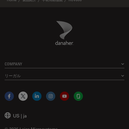
Danaher Logo
Footer
COMPANY
リーガル
Facebook
X
LinkedIn
Instagram
YouTube
Glassdoor
US
|
ja