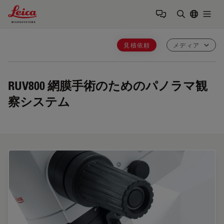
Leica Microsystems Logo
Togg
検索用語を
見積依頼
メディア
RUV800
網膜手術のためのパノラマ観
察システム