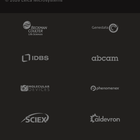
© 2026 Leica Microsystems
Beckman Coulter Link
Genedata Link
IDBS Link
Abcam Limited
Molecular Devices Link
Phenomenex L
Sciex Link
Aldevron Link