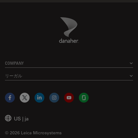
Danaher Logo
Footer
COMPANY
リーガル
Facebook
X
LinkedIn
Instagram
YouTube
Glassdoor
US
|
ja
© 2026 Leica Microsystems