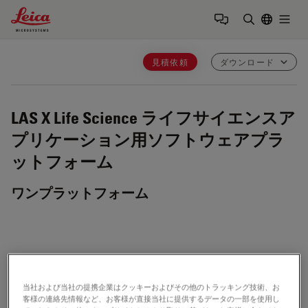
Leica Microsystems Logo
Togg
検索用語を
見積依頼
ダウンロード
LAS X Life Science
ライフサイエンスア
プリケーション用ソフトウェアプラ
ットフォーム
ワンプラットフォーム
当社および当社の提携企業はクッキーおよびその他のトラッキング技術、お
LAS X Software
客様の連絡先情報など、お客様が直接当社に提供するデータの一部を使用し