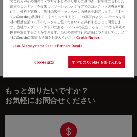
てこれらやその他のウェブサイトとのやり取りに基づき、お客様に合わせた
最新バージョンをダウンロードし、新バージ
広告やコンテンツを提供し、ソーシャルメディアでのコンテンツ共有を可能
ョンの通知を受け取るには、登録が必要で
にし、分析を実施し、当社の広告キャンペーンの効果を測定します。「すべ
す。
てのCookieを承認する」をクリックすると、この事項およびこのデータを当
社の提携企業（以下のリンクをご覧ください）と共有することに同意しま
す。当社ウェブサイトの下部にある「Cookieの設定」から、いつでも同意の
登録 & ダウンロード
内容を変更することができます。当社の業務慣行の詳細につきましては、当
社のCookieに関する通知をお読みください
Cookie Notice
Leica Microsystems Cookie Partners Details
Cookie 設定
すべての Cookie を受け入れる
もっと知りたいですか？
お気軽にお問合せください