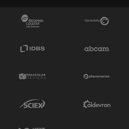
Beckman Coulter Link
Genedata Link
IDBS Link
Abcam Limited
Molecular Devices Link
Phenomenex L
Sciex Link
Aldevron Link
IDT Link