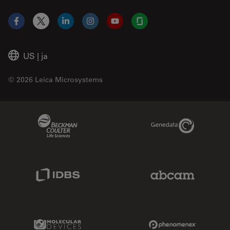
Facebook
X
LinkedIn
Instagram
YouTube
Glassdoor
US
|
ja
© 2026 Leica Microsystems
Beckman Coulter Link
Genedata Link
IDBS Link
Abcam Limited
Molecular Devices Link
Phenomenex L