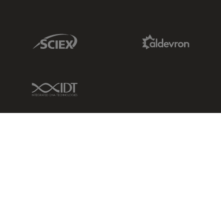
Sciex Link
Aldevron Link
IDT Link