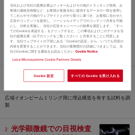
当社および当社の提携企業はクッキーおよびその他のトラッキング技術、お
客様の連絡先情報など、お客様が直接当社に提供するデータの一部を使用し
てこれらやその他のウェブサイトとのやり取りに基づき、お客様に合わせた
電子顕微鏡および光学顕微鏡による検
広告やコンテンツを提供し、ソーシャルメディアでのコンテンツ共有を可能
にし、分析を実施し、当社の広告キャンペーンの効果を測定します。「すべ
査に向けた断面試料作製の出発点とな
てのCookieを承認する」をクリックすると、この事項およびこのデータを当
社の提携企業（以下のリンクをご覧ください）と共有することに同意しま
る装置です。
す。当社ウェブサイトの下部にある「Cookieの設定」から、いつでも同意の
内容を変更することができます。当社の業務慣行の詳細につきましては、当
社のCookieに関する通知をお読みください
Cookie Notice
お客様のメリット
Leica Microsystems Cookie Partners Details
電子顕微鏡での観察に向
Cookie 設定
すべての Cookie を受け入れる
1
けた調製を効率化
広域イオンビームミリング用に埋込構造を有する試料を調
製
光学顕微鏡での目視検査
2