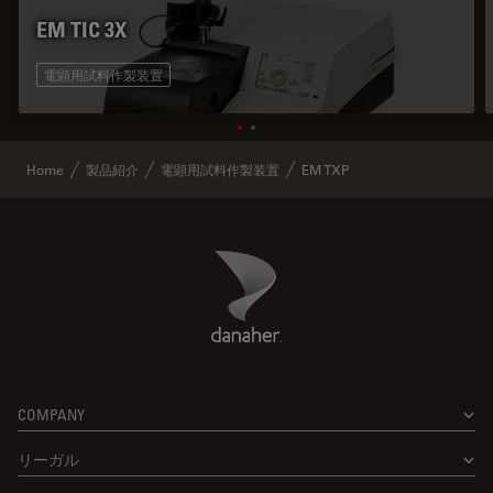
EM TIC 3X
電顕用試料作製装置
Home
製品紹介
電顕用試料作製装置
EM TXP
Danaher Logo
Footer
COMPANY
リーガル