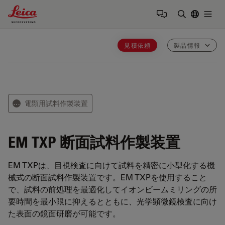
Leica Microsystems Logo
Togg
検索用語を
見積依頼
製品情報
電顕用試料作製装置
⋯
EM TXP
断面試料作製装置
EM TXPは、目視検査に向けて試料を精密に小型化する機
械式の断面試料作製装置です。EM TXPを使用すること
で、試料の前処理を最適化してイオンビームミリングの所
要時間を最小限に抑えるとともに、光学顕微鏡検査に向け
た表面の鏡面研磨が可能です。