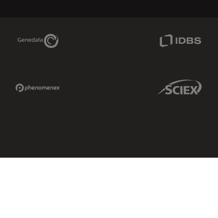
Genedata Link
IDBS Link
Phenomenex Link
Sciex Link