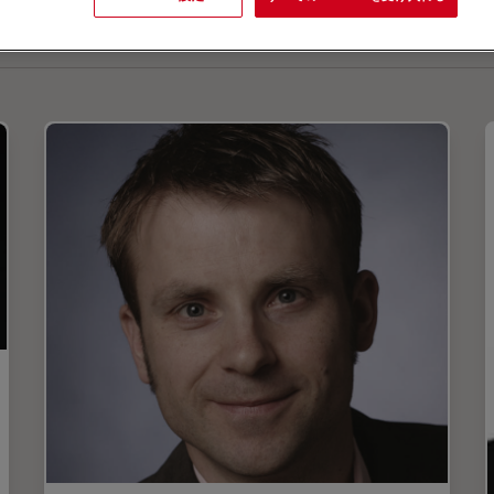
L
M
N
O
P
R
S
T
U
V
W
Y
Z