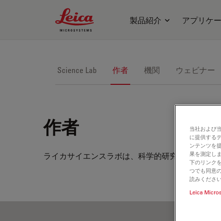
Leica Microsystems Logo
製品紹介
アプリケ
Science Lab
作者
機関
ウェビナー
作者
当社および
に提供する
ンテンツを
果を測定しま
ライカサイエンスラボは、科学的研究や教材用の
下のリンクを
つでも同意の
読みくださ
Leica Micro