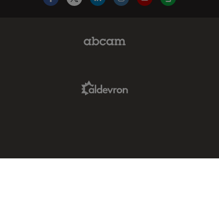
Facebook
X
LinkedIn
Instagram
YouTube
Glassdoor
Abcam Limited Link
Aldevron Link