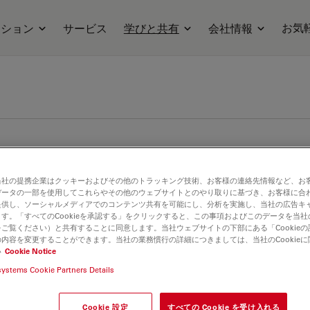
お気
ーション
サービス
学びと共有
会社情報
当社の提携企業はクッキーおよびその他のトラッキング技術、お客様の連絡先情報など、お
データの一部を使用してこれらやその他のウェブサイトとのやり取りに基づき、お客様に合
提供し、ソーシャルメディアでのコンテンツ共有を可能にし、分析を実施し、当社の広告キ
す。「すべてのCookieを承認する」をクリックすると、この事項およびこのデータを当
顕微鏡知識ポータルサイトです。ぜひご協力ください。
ご覧ください）と共有することに同意します。当社ウェブサイトの下部にある「Cookie
内容を変更することができます。当社の業務慣行の詳細につきましては、当社のCookie
い
Cookie Notice
systems Cookie Partners Details
Cookie 設定
すべての Cookie を受け入れる