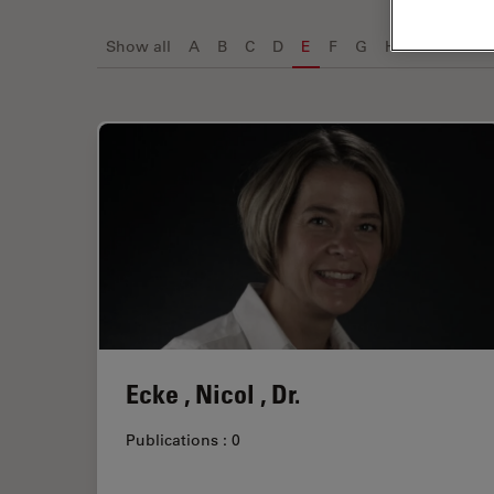
Show all
A
B
C
D
E
F
G
H
I
J
K
Ecke , Nicol , Dr.
Publications : 0