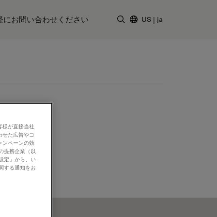
軽にお問い合わせください
US
|
ja
検索用語を入力
客様が直接当社
わせた広告やコ
ャンペーンの効
社の提携企業（以
の設定」から、い
に関する通知をお