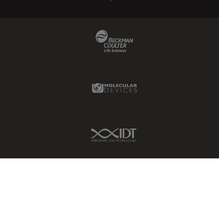
Beckman Coulter Link
Molecular Devices Link
IDT Link