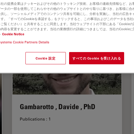
当社の提携企業はクッキーおよびその他のトラッキング技術、お客様の連絡先情報など、お
データの一部を使用してこれらやその他のウェブサイトとのやり取りに基づき、お客様に合
L
M
N
O
P
R
S
T
U
V
W
Y
Z
提供し、ソーシャルメディアでのコンテンツ共有を可能にし、分析を実施し、当社の広告キ
す。「すべてのCookieを承認する」をクリックすると、この事項およびこのデータを当
ご覧ください）と共有することに同意します。当社ウェブサイトの下部にある「Cookie
内容を変更することができます。当社の業務慣行の詳細につきましては、当社のCookie
い
Cookie Notice
systems Cookie Partners Details
Cookie 設定
すべての Cookie を受け入れる
Gambarotto , Davide , PhD
Publications : 1