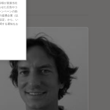
客様が直接当社
わせた広告やコ
ャンペーンの効
社の提携企業（以
の設定」から、い
に関する通知をお