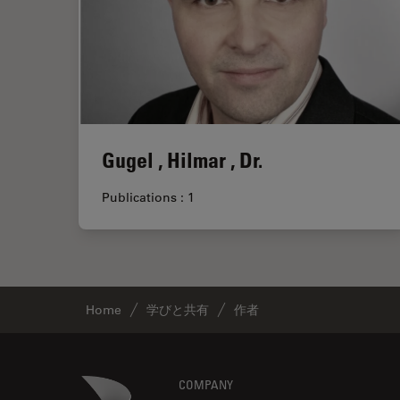
Gugel , Hilmar , Dr.
Publications : 1
Home
学びと共有
作者
Footer
Danaher Logo
COMPANY