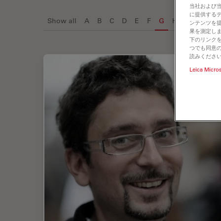
当社および
に提供する
Show all
A
B
C
D
E
F
G
H
I
J
K
ンテンツを
果を測定しま
下のリンクを
つでも同意の
読みくださ
Leica Micro