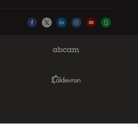
Facebook
X
LinkedIn
Instagram
YouTube
Glassdoor
Abcam Limited Link
Aldevron Link