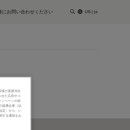
軽にお問い合わせください
US
|
ja
検索用語を入力
客様が直接当社
わせた広告やコ
ャンペーンの効
社の提携企業（以
の設定」から、い
に関する通知をお