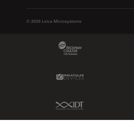
© 2026 Leica Microsystems
Beckman Coulter Link
Molecular Devices Link
IDT Link