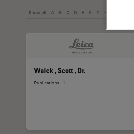
Show all
A
B
C
D
E
F
G
H
I
J
K
Walck , Scott , Dr.
Publications : 1