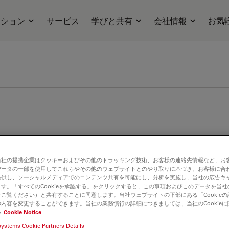
お気
ーション
サービス
学びと共有
会社情報
顕微鏡知識ポータルサイトです。ぜひご協力ください。
当社の提携企業はクッキーおよびその他のトラッキング技術、お客様の連絡先情報など、お
データの一部を使用してこれらやその他のウェブサイトとのやり取りに基づき、お客様に合
提供し、ソーシャルメディアでのコンテンツ共有を可能にし、分析を実施し、当社の広告キ
す。「すべてのCookieを承認する」をクリックすると、この事項およびこのデータを当
ご覧ください）と共有することに同意します。当社ウェブサイトの下部にある「Cookie
内容を変更することができます。当社の業務慣行の詳細につきましては、当社のCookie
い
Cookie Notice
systems Cookie Partners Details