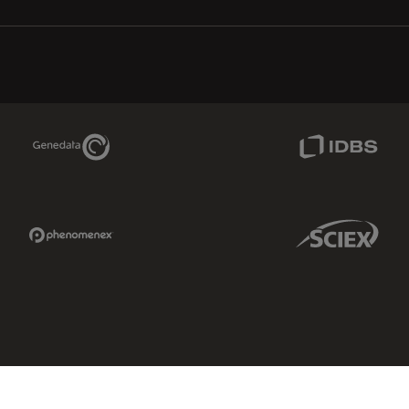
Genedata Link
IDBS Link
Phenomenex Link
Sciex Link