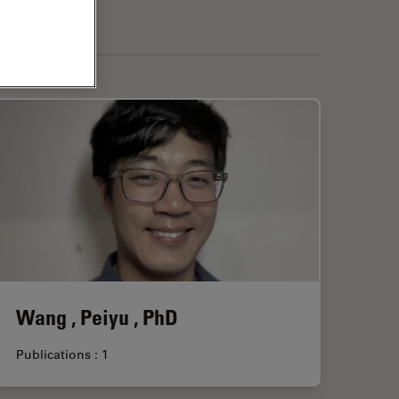
Wang , Peiyu , PhD
Publications : 1