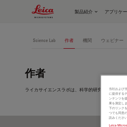
Leica Microsystems Logo
製品紹介
アプリケ
Science Lab
作者
機関
ウェビナー
作者
ライカサイエンスラボは、科学的研究や教材用の
当社および
に提供する
ンテンツを
果を測定しま
下のリンクを
つでも同意の
読みくださ
Leica Micro