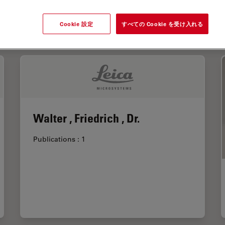
L
M
N
O
P
R
S
T
U
V
W
Y
Z
Cookie 設定
すべての Cookie を受け入れる
Walter , Friedrich , Dr.
Publications : 1