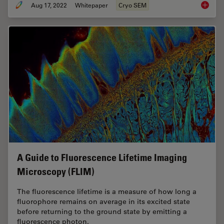
Aug 17, 2022
Whitepaper
Cryo SEM
New Ima
A Guide to Fluorescence Lifetime Imaging
Microscopy (FLIM)
The fluorescence lifetime is a measure of how long a
fluorophore remains on average in its excited state
before returning to the ground state by emitting a
fluorescence photon.