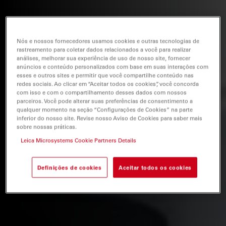
Nós e nossos fornecedores usamos cookies e outras tecnologias de
rastreamento para coletar dados relacionados a você para realizar
análises, melhorar sua experiência de uso de nosso site, fornecer
anúncios e conteúdo personalizados com base em suas interações com
esses e outros sites e permitir que você compartilhe conteúdo nas
redes sociais. Ao clicar em “Aceitar todos os cookies”, você concorda
com isso e com o compartilhamento desses dados com nossos
parceiros. Você pode alterar suas preferências de consentimento a
qualquer momento na seção “Configurações de Cookies” na parte
inferior do nosso site. Revise nosso Aviso de Cookies para saber mais
sobre nossas práticas.
Leica Microsystems Cookie Partners Details
Definições de cookies
Aceitar todos os cookies