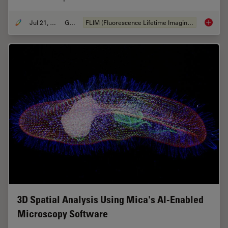
Jul 21, 2022
Guia
FLIM (Fluorescence Lifetime Imaging Microscopy)
A Guide
3D Spatial Analysis Using Mica's AI-Enabled
Microscopy Software