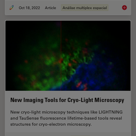
Oct 18, 2022
Article
Análise multiplex espacial
Multipl
New Imaging Tools for Cryo-Light Microscopy
New cryo-light microscopy techniques like LIGHTNING
and TauSense fluorescence lifetime-based tools reveal
structures for cryo-electron microscopy.