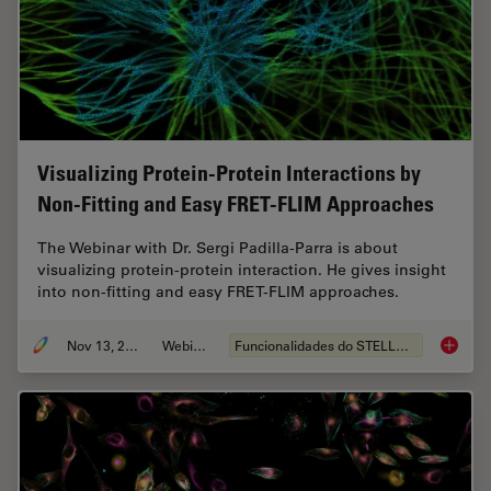
Visualizing Protein-Protein Interactions by
Non-Fitting and Easy FRET-FLIM Approaches
The Webinar with Dr. Sergi Padilla-Parra is about
visualizing protein-protein interaction. He gives insight
into non-fitting and easy FRET-FLIM approaches.
Nov 13, 2022
Webinar
Funcionalidades do STELLARIS
Visuali