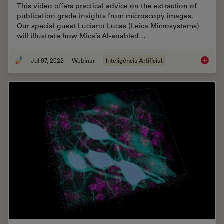
This video offers practical advice on the extraction of
publication grade insights from microscopy images.
Our special guest Luciano Lucas (Leica Microsystems)
will illustrate how Mica’s AI-enabled…
Jul 07, 2022
Webinar
Inteligência Artificial
3D Spat