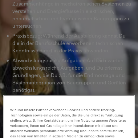
Zusammenhänge in mechatronischen Systemen zu
verstehen und Energieflüsse in elektrischen,
pneumatischen und hydraulischen Baugruppen zu
untersuchen.
Praxisbezug: Während der Ausbildung kannst Du
die in der Berufsschule erworbenen technischen
Kenntnisse direkt in der Praxis anwenden.
Abwechslungsreiche Aufgaben: Auf Dich warten
abwechslungsreiche Aufgaben, und Du erlernst
Grundlagen, die Du z.B. für die Endmontage und
Systemintegration von Baugruppen und Geräten
benötigst.
Neuste Technologien: Während der Ausbildung
lernst Du die neuesten Technologien kennen.
Wir und unsere Partner verwenden Cookies und andere Tracking-
Technologien sowie einige der Daten, die Sie uns direkt zur Verfügung
Expertise in Montage und Wartung: Durch die
stellen, wie z. B. Ihre Kontaktdaten, um Ihre Nutzung unserer Website zu
Ausbildung wirst Du zur/zum Ansprechpartner:in für
verbessern, Ihnen auf Grundlage Ihrer Interaktionen mit dieser und
die Montage, Instandhaltung und Wartung unserer
anderen Websites personalisierte Werbung und Inhalte bereitzustellen,
das Teilen von Inhalten in sozialen Medien zu ermöglichen sowie