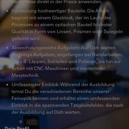
Kenntnisse direkt in der Praxis anwenden.
Herstellung hochwertiger Bauteile: Die Arbeit
beginnt mit einem Glasblock, der im Laufe des
Prozesses zu einem optischen Bauteil höchster
Qualität in Form von Linsen, Prismen oder Spiegeln
geformt wird.
Abwechslungsreiche Aufgaben: Auf Dich warten
vielfältige Aufgaben, angefangen bei Handarbeiten,
wie z.B. Läppen, Schleifen und Polieren, bis hin zur
Arbeit mit CNC-Maschinen und modernster
Messtechnik.
Umfassender Einblick: Während der Ausbildung
lernst Du die verschiedenen Bereiche unserer
Feinoptik kennen und erhältst einen umfassenden
Einblick in die spannenden Tätigkeitsfelder, die nach
der Ausbildung auf Dich warten.
Dein Profil