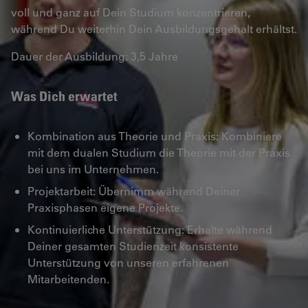
voll und ganz auf Dein Studium konzentrieren,
während Du weiterhin Dein Ausbildungsgehalt erhältst.
Dauer der Ausbildung: 3,5 Jahre
Was Dich erwartet
Kombination aus Theorie und Praxis: Kombiniere
mit dem dualen Studium die Theorie mit der Praxis
bei uns im Unternehmen.
Projektarbeit: Übernimm während Deiner
Praxisphasen eigene Projekte.
Kontinuierliche Unterstützung: Erhalte während
Deiner gesamten Studienzeit konsistente
Unterstützung von unseren erfahrenen
Mitarbeitenden.