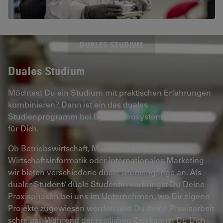
DUALES STUDIUM
Duales Studium
Möchtest Du ein Studium mit praktischen Erfahrungen
kombinieren? Dann ist ein das duales
Studienprogramm bei Leica Microsystems das Richtige
für Dich.
Ob Betriebswirtschaft, Maschinenbau,
Wirtschaftsinformatik oder internationales Marketing –
wir bieten verschiedene duale Studiengänge an. Als
dualer Student/ duale Studentin verbringst Du Deine
Praxisphasen bei uns im Unternehmen, wo Dir eigene
Projekte zugewiesen werden und Du deine Praxisarbeit
schreibst. Während der restlichen Zeit kannst Du Dich