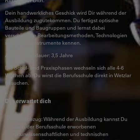
Richtige für Dich.
Dein handwerkliches Geschick wird Dir während der
Ausbildung zugutekommen. Du fertigst optische
Bauteile und Baugruppen und lernst dabei
verschiedene Bearbeitungsmethoden, Technologien
sowie Messinstrumente kennen.
Ausbildungsdauer: 3,5 Jahre
Die Schul- und Praxisphasen wechseln sich alle 4-6
Wochen ab. Du wirst die Berufsschule direkt in Wetzlar
besuchen.
Das erwartet dich
Praxisbezug: Während der Ausbildung kannst Du
die in der Berufsschule erworbenen
naturwissenschaftlichen und technischen