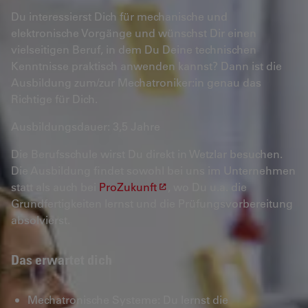
Du interessierst Dich für mechanische und
elektronische Vorgänge und wünschst Dir einen
vielseitigen Beruf, in dem Du Deine technischen
Kenntnisse praktisch anwenden kannst? Dann ist die
Ausbildung zum/zur Mechatroniker:in genau das
Richtige für Dich.
Ausbildungsdauer: 3,5 Jahre
Die Berufsschule wirst Du direkt in Wetzlar besuchen.
Die Ausbildung findet sowohl bei uns im Unternehmen
statt als auch bei
ProZukunft
, wo Du u.a. die
Grundfertigkeiten lernst und die Prüfungsvorbereitung
absolvierst.
Das erwartet dich
Mechatronische Systeme: Du lernst die