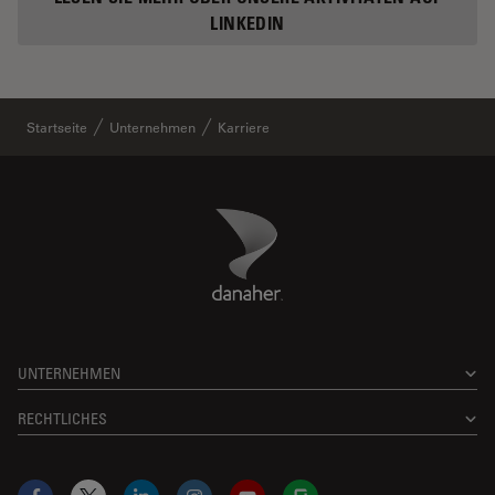
LINKEDIN
Startseite
Unternehmen
Karriere
Danaher Logo
Footer
UNTERNEHMEN
RECHTLICHES