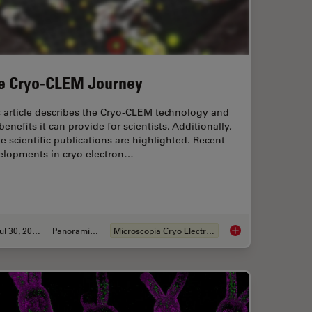
e Cryo-CLEM Journey
 article describes the Cryo-CLEM technology and
benefits it can provide for scientists. Additionally,
 scientific publications are highlighted. Recent
elopments in cryo electron…
Jul 30, 2021
Panoramica
Microscopia Cryo Electron
tion of Red Blood Cells
The Cryo-CLEM Jou