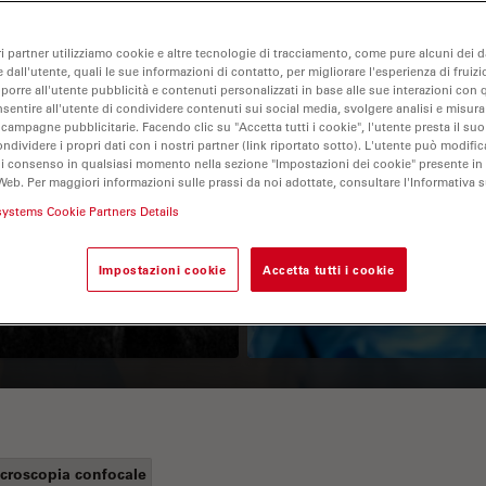
ri partner utilizziamo cookie e altre tecnologie di tracciamento, come pure alcuni dei da
 dall'utente, quali le sue informazioni di contatto, per migliorare l'esperienza di fruizi
oporre all'utente pubblicità e contenuti personalizzati in base alle sue interazioni con q
nsentire all'utente di condividere contenuti sui social media, svolgere analisi e misurar
 campagne pubblicitarie. Facendo clic su "Accetta tutti i cookie", l'utente presta il s
ondividere i propri dati con i nostri partner (link riportato sotto). L'utente può modific
di consenso in qualsiasi momento nella sezione "Impostazioni dei cookie" presente in
Web. Per maggiori informazioni sulle prassi da noi adottate, consultare l'Informativa 
Guide to OCT
How to Drape a
systems Cookie Partners Details
Surgical Microscop
Impostazioni cookie
Accetta tutti i cookie
croscopia confocale