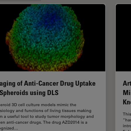
aging of Anti-Cancer Drug Uptake
Ar
 Spheroids using DLS
Mi
Kn
eroid 3D cell culture models mimic the
siology and functions of living tissues making
This
m a useful tool to study tumor morphology and
“ha
een anti-cancer drugs. The drug AZD2014 is a
intr
ognized…