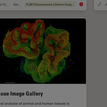
Jul 12, 2021
Galleria
FLIM (Fluorescence Lifetime Imaging Microscopy)
J
Fluorescence Lifeti
ssue Image Gallery
ual analysis of animal and human tissues is