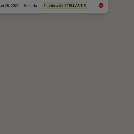
un 25, 2021
Galleria
Funzionalità STELLANTIS
me-based Imaging Gallery
Live Cell Imaging Ga