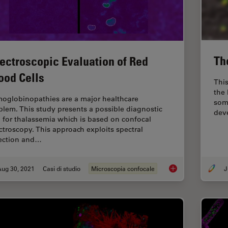
Th
ectroscopic Evaluation of Red
ood Cells
This
the 
oglobinopathies are a major healthcare
some
blem. This study presents a possible diagnostic
dev
l for thalassemia which is based on confocal
ctroscopy. This approach exploits spectral
ection and…
Aug 30, 2021
Casi di studio
Microscopia confocale
Spectroscopic Evalua