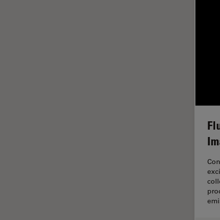
HyD
Imaging e analisi tissutale
avanzata
Imaging in 3D
Imaging in vivo dell'intero
organismo
Imaging Microhub
Imaging per live cell
Imaging Quantitativo
Fl
Immunofluorescenza
Im
Imperial Imaging Hub
Con
Industria dell'elettronica e dei
exc
semiconduttori
col
pro
Industria metallurgica
emi
Intelligenza Artificiale