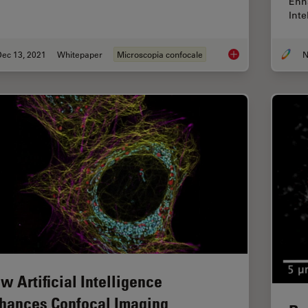
Enh
Int
Dec 13, 2021
Whitepaper
Microscopia confocale
N
Imaging of Anti-Can
w Artificial Intelligence
hances Confocal Imaging