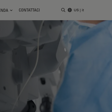
CONTATTACI
ENDA
US
|
it
Inserire il termine di ricerc