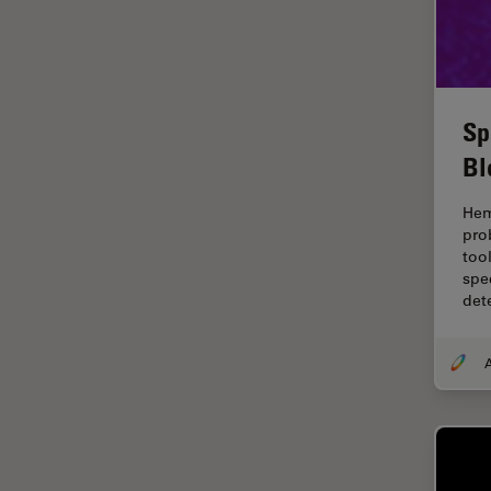
F-Tecnica
FLIM (Fluorescence Lifetime
Imaging Microscopy)
Fluorescenza
Sp
Fluorocromo
Bl
FluoSync
FRAP
Hem
pro
Fresatura a fascio ionico
too
spe
FRET
det
Funzionalità STELLANTIS
Garanzia di qualità / Controllo
di qualità
Ginecologia e Urologia
Grani