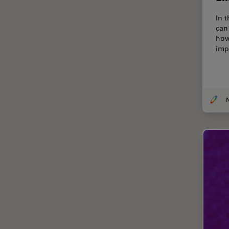
Coherent Raman Scattering
In t
(CRS)
can
Colorazione
how
imp
Conservazione dei beni
artistici
Contrast Methods in Light
Microscopy
Cryo SEM
Cultura Cellulare
Didattica
Dissezione
Drosophila Research
EMBL Imaging Centre
Ergonomia