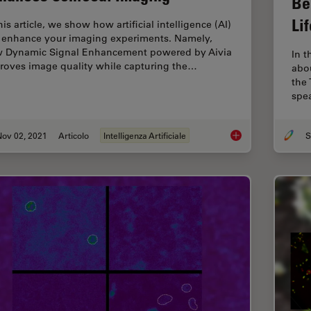
Be
Li
his article, we show how artificial intelligence (AI)
 enhance your imaging experiments. Namely,
 Dynamic Signal Enhancement powered by Aivia
In t
roves image quality while capturing the…
abo
the
spe
Nov 02, 2021
Articolo
Intelligenza Artificiale
S
How Artificial Intel