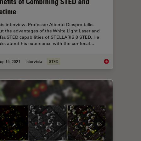
nefits of Combining STED and
fetime
his interview, Professor Alberto Diaspro talks
ut the advantages of the White Light Laser and
 TauSTED capabilities of STELLARIS 8 STED. He
aks about his experience with the confocal…
ep 15, 2021
Intervista
STED
ligence Enhances Confocal Imaging
Benefits of Combini