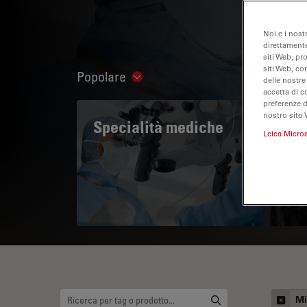
Noi e i nost
direttamente
siti Web, pr
siti Web, co
Popolare
Show subnavigation
delle nostre
accetta di c
preferenze 
nostro sito 
Specialità mediche
A 
Leica Micro
Mi