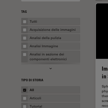
TAG
Tutti
Acquisizione delle immagini
Analisi della pulizia
Analisi Immagine
Analisi in sezione dei
componenti elettronici
Im
Analisi multiplex spaziale
in
Anatomia patologica
TIPO DI STORIA
Apertura Numerica
Sph
All
phy
AR Surgery
the
Articoli
Assemblaggio
scr
rec
Tutorial