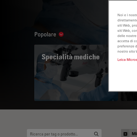
Noi e i nost
direttamente
siti Web, pr
siti Web, co
Popolare
Show subnavigation
delle nostre
accetta di c
preferenze 
nostro sito 
Specialità mediche
A 
Leica Micro
Mi