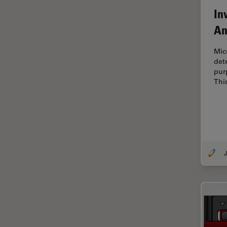
Coherent Raman Scattering
In
(CRS)
An
Colorazione
Micr
Conservazione dei beni
det
artistici
pur
Contrast Methods in Light
Thi
Microscopy
Cryo SEM
Cultura Cellulare
Didattica
J
Dissezione
Drosophila Research
EMBL Imaging Centre
Ergonomia