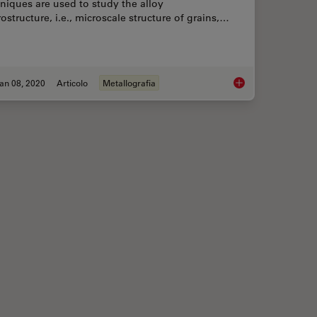
niques are used to study the alloy
ostructure, i.e., microscale structure of grains,…
an 08, 2020
Articolo
Metallografia
Your Steel: Free Webinar and Report
Metallography – an I