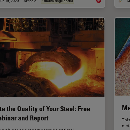
un 19, 2020
Articolo
Qualità degli acciai
Top Issues Related t
Me
te the Quality of Your Steel: Free
binar and Report
This
meta