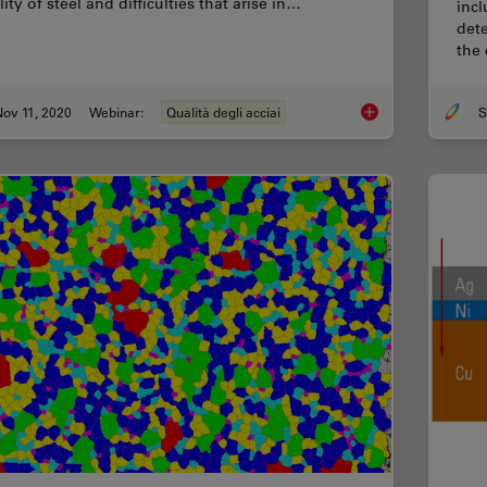
ity of steel and difficulties that arise in…
incl
dete
the 
ov 11, 2020
Webinar:
Qualità degli acciai
S
How to Conduct Stand