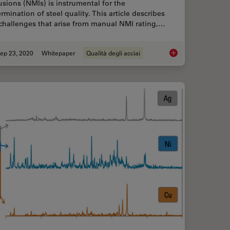
usions (NMIs) is instrumental for the
rmination of steel quality. This article describes
challenges that arise from manual NMI rating,…
ep 23, 2020
Whitepaper
Qualità degli acciai
ard-Compliant Analysis of Non-Metallic Inclusions in Steel
Challenges Faced Whe