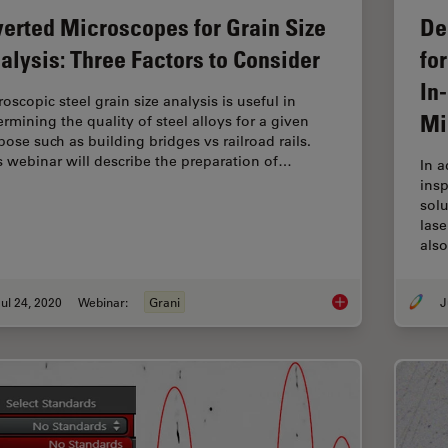
De
verted Microscopes for Grain Size
fo
alysis: Three Factors to Consider
In
oscopic steel grain size analysis is useful in
Mi
ermining the quality of steel alloys for a given
pose such as building bridges vs railroad rails.
s webinar will describe the preparation of…
In a
insp
sol
las
als
ul 24, 2020
Webinar:
Grani
J
Inverted Microscopes