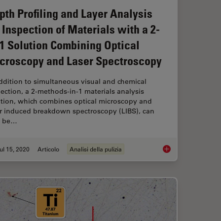
pth Profiling and Layer Analysis
r Inspection of Materials with a 2-
-1 Solution Combining Optical
croscopy and Laser Spectroscopy
ddition to simultaneous visual and chemical
ection, a 2-methods-in-1 materials analysis
ution, which combines optical microscopy and
er induced breakdown spectroscopy (LIBS), can
o be…
ul 15, 2020
Articolo
Analisi della pulizia
 for Grain Size Analysis: Three Factors to Consider
Depth Profiling and 