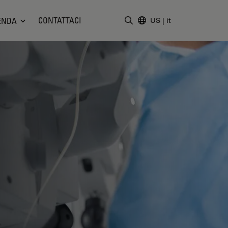
CONTATTACI
ENDA
US
|
it
Inserire il termine di ricerc