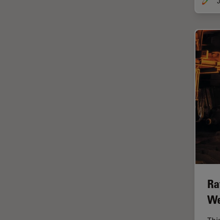
HyD
J
Imaging e analisi tissutale
avanzata
Imaging in 3D
Imaging in vivo dell'intero
organismo
Imaging Microhub
Imaging per live cell
Imaging Quantitativo
Immunofluorescenza
Imperial Imaging Hub
Industria dell'elettronica e dei
semiconduttori
Ra
We
Industria metallurgica
Intelligenza Artificiale