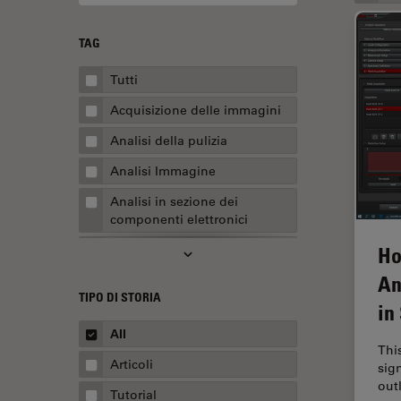
TAG
Tutti
Acquisizione delle immagini
Analisi della pulizia
Analisi Immagine
Analisi in sezione dei
componenti elettronici
Analisi multiplex spaziale
Ho
An
Anatomia patologica
TIPO DI STORIA
in
Apertura Numerica
All
AR Surgery
Thi
Articoli
sig
Assemblaggio
out
Tutorial