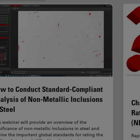
w to Conduct Standard-Compliant
alysis of Non-Metallic Inclusions
Ch
 Steel
Ra
(N
s webinar will provide an overview of the
nificance of non-metallic inclusions in steel and
line the important global standards for rating the
Rapi