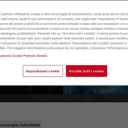
ri partner utilizziamo cookie e altre tecnologie di tracciamento, come pure alcuni dei da
 dall'utente, quali le sue informazioni di contatto, per migliorare l'esperienza di fruizi
oporre all'utente pubblicità e contenuti personalizzati in base alle sue interazioni con q
nsentire all'utente di condividere contenuti sui social media, svolgere analisi e misurar
 campagne pubblicitarie. Facendo clic su "Accetta tutti i cookie", l'utente presta il s
ondividere i propri dati con i nostri partner (link riportato sotto). L'utente può modific
di consenso in qualsiasi momento nella sezione "Impostazioni dei cookie" presente in
Web. Per maggiori informazioni sulle prassi da noi adottate, consultare l'Informativa 
Guide to OCT
How to Drape a
systems Cookie Partners Details
Surgical Microscop
Impostazioni cookie
Accetta tutti i cookie
croscopia industriale