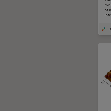
Thi
mic
Inverted Microscopy
of 
La ricerca Life Sciences
int
Laser Induced Breakdown
Spectroscopy (LIBS)
A
Laser Microdissection (LMD)
Lente dell’obiettivo
Limite di diffrazione
Malattie neurodegenerative
Metallografia
Microchirurgia
Microelttronica
Microscopi a contrasto di fase
Microscopi Automatici