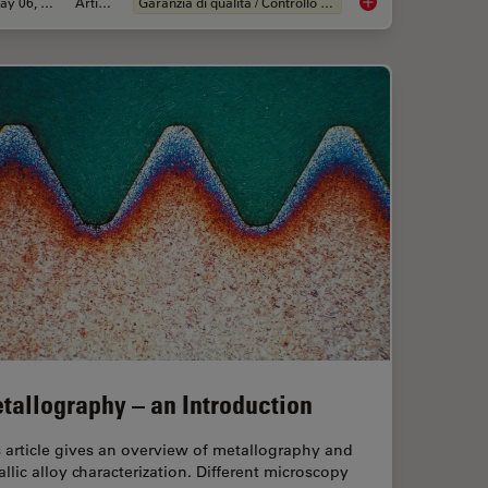
May 06, 2020
Articolo
Garanzia di qualità / Controllo di qualità
o Standards for Rating Non-Metallic Inclusions in Steel
Visual and Chemical A
tallography – an Introduction
 article gives an overview of metallography and
llic alloy characterization. Different microscopy