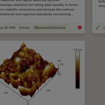
s webinar and report describe optimal
tech
roscopy solutions for rating steel quality in terms
micr
non-metallic inclusions and reviews the various
ernational and regional standards concerning…
pr 28, 2020
Articolo
Microscopia Elettronica
J
Rate the Quality of 