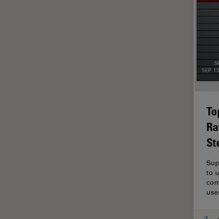
F-Tecnica
FLIM (Fluorescence Lifetime
Imaging Microscopy)
Fluorescenza
Fluorocromo
FluoSync
FRAP
To
Fresatura a fascio ionico
Ra
FRET
St
Funzionalità STELLANTIS
Garanzia di qualità / Controllo
Sup
di qualità
to 
com
Ginecologia e Urologia
use
Grani