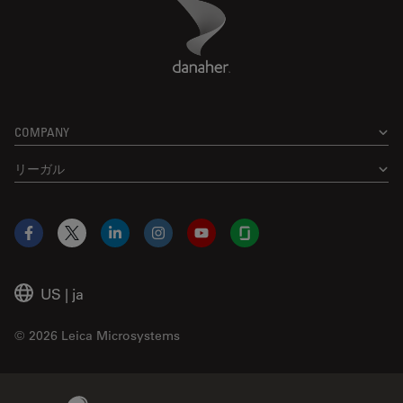
Danaher Logo
Footer
COMPANY
リーガル
Facebook
X
LinkedIn
Instagram
YouTube
Glassdoor
US
|
ja
© 2026 Leica Microsystems