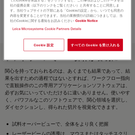
てのCookieを承認する」をクリックすると、この事項およびこのデータを当
社の提携企業（以下のリンクをご覧ください）と共有することに同意しま
す。当社ウェブサイトの下部にある「Cookieの設定」から、いつでも同意の
内容を変更することができます。当社の業務慣行の詳細につきましては、当
社のCookieに関する通知をお読みください
Cookie Notice
Leica Microsystems Cookie Partners Details
Cookie 設定
すべての Cookie を受け入れる
ソフトウェアで
LMD
操作が容易に
関心を持っておられるのは、あくまでも結果であって、結
果を出すための過程ではないとすれば、ワークフロー指向
で直観操作のこの専用アプリケーションソフトウェアは、
必ずお気にいっていただけるに違いありません。使いやす
く、パワフルなこのソフトウェアで、関心領域を選択し、
ダイセクションし、得られた切片を視覚化できます。
試料オーバービューで、全体をより良く把握
レーザービームの誘導は、マウスまたはタッチスクリ