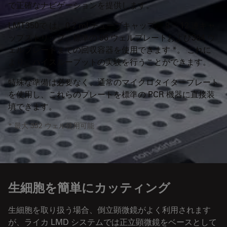
で正確なナビゲーションを提供します。
LMT350で は、0.2 ml チューブキャップ、 8 ～12 連キャ
ップストリップ、標準の 96 ウェルプレートおよび384 ウ
ェルプレートまでの回収容器を使用できます *。 これに
より、ハイスループットの実験を行うことができます。
特殊な準備は必要なく、通常のマイクロタイタープレート
を使用し、これらのプレートを標準の PCR 機器に直接装
填できます。
* 最大 352 ウェル使用可能
生細胞を簡単にカッティング
生細胞を取り扱う場合、倒立顕微鏡がよく利用されます
が、ライカ LMD システムでは正立顕微鏡をベースとして