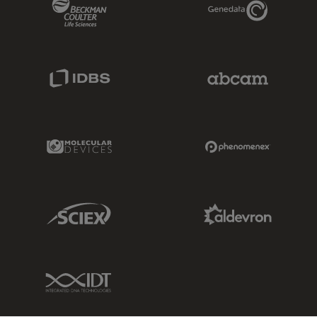
Beckman Coulter Link
Genedata Link
IDBS Link
Abcam Limited
Molecular Devices Link
Phenomenex L
Sciex Link
Aldevron Link
IDT Link