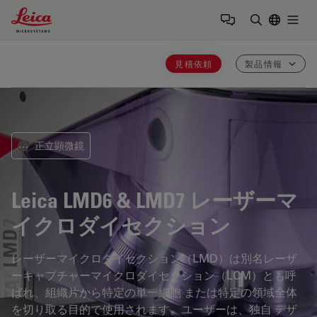
Leica Microsystems Logo
Togg
検索用語を
見積依頼
製品情報
正立顕微鏡
⋯
Leica LMD6 & LMD7
レーザーマ
イクロダイセクション
レーザーマイクロダイセクション（LMD）は別名レーザ
ーキャプチャーマイクロダイセクション（LCM）とも呼
ばれ、組織片から特定の単一細胞 または特定の領域全体
を切り取る目的で使用されます。ユーザーは、独自 デザ