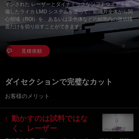
インされた レーザーとダイナミックなソフトウェアを装
備したライカ LMD システムを使って、組織片全体から関
心領域（ROI）を、あるいは染色体などの細胞内の微細構
造だけを切り出すことができます。
見積依頼
ダイセクションで完璧なカット
お客様のメリット
動かすのは試料ではな
1
く、レーザー