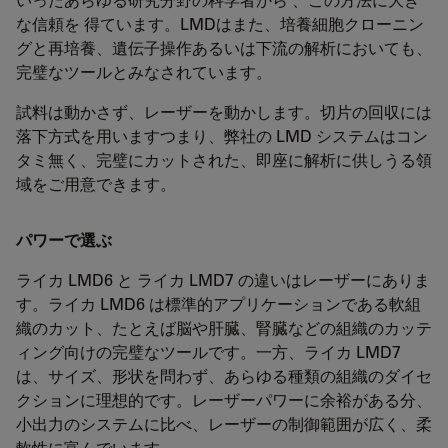
な信頼を 得ています。LMDはまた、培養細胞クローニン
グと再培養、遺伝子操作あるいは下流の解析においても、
完璧なツールとみなされています。
試料は動かさず、レーザーを動かします。切片の回収には
落下方式を用いますつまり、弊社の LMD システムはコン
タミ無く、完璧にカットされた、即座に解析に供しうる領
域をご用意できます。
パワーで選ぶ
ライカ LMD6 と ライカ LMD7 の違いはレーザーにありま
す。ライカ LMD6 は標準的アプリケーションである軟組
織のカット、たとえば脳や肝臓、腎臓などの組織のカッテ
ィング向けの完璧なツールです。一方、ライカ LMD7
は、サイズ、形状を問わず、あらゆる種類の組織のダイセ
クションに理想的です。レーザーパワーに余裕がある分、
小出力のシステムに比べ、レーザーの制御範囲が広く、柔
軟性に富んでいます。