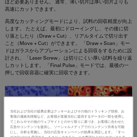
ほど必要ありません。 通常、薄い切片は厚い切片よりも
高速にカットできます。
高度なカッティングモードにより、試料の回収精度が向上
します。 たとえば、最初にドローイングし、その後に切
り落としたり（Draw + Cut）、リアルタイムで切り出す
こと（Move + Cut）ができます。 「Draw + Scan」モー
ドはガラスからアブレーションによる回収をするために設
計され、「Laser Screw」 は切りにくい厚い試料を繰り返
しカットします。 「Final Pulse」モードでは、最後の一
押しで回収容器に確実に回収できます。
当社および当社の提携企業はクッキーおよびその他のトラッキング技術、お
客様の連絡先情報など、お客様が直接当社に提供するデータの一部を使用し
てこれらやその他のウェブサイトとのやり取りに基づき、お客様に合わせた
広告やコンテンツを提供し、ソーシャルメディアでのコンテンツ共有を可能
にし、分析を実施し、当社の広告キャンペーンの効果を測定します。「すべ