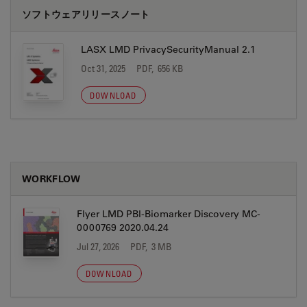
ソフトウェアリリースノート
LASX LMD PrivacySecurityManual 2.1
Oct 31, 2025
PDF, 656 KB
DOWNLOAD
WORKFLOW
Flyer LMD PBI-Biomarker Discovery MC-
0000769 2020.04.24
Jul 27, 2026
PDF, 3 MB
DOWNLOAD