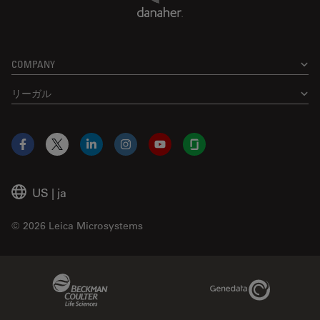
COMPANY
リーガル
Facebook
X
LinkedIn
Instagram
YouTube
Glassdoor
US
|
ja
© 2026 Leica Microsystems
Beckman Coulter Link
Genedata Link