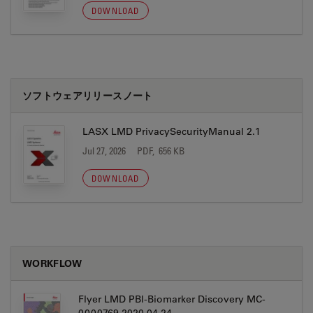
DOWNLOAD
ソフトウェアリリースノート
LASX LMD PrivacySecurityManual 2.1
Jul 27, 2026
PDF, 656 KB
DOWNLOAD
WORKFLOW
Flyer LMD PBI-Biomarker Discovery MC-