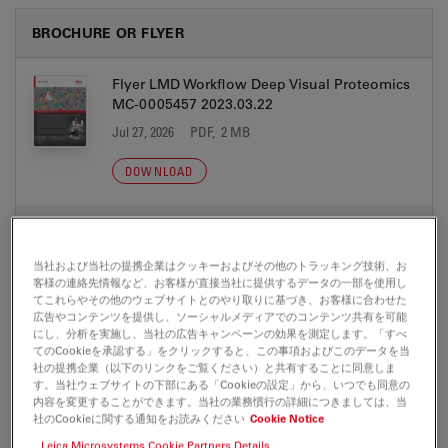
BROCHURE OR FLYER
Flyer LMD Workflow Deep Visual Proteomics
MC-0005457 2023.03.22
Jul 27, 2026
PDF, 2 MB
DOWNLOAD
Leica LMD-Workflow-Flyer Brain-Research
Alzheimer-Proteomics EN
当社および当社の提携企業はクッキーおよびその他のトラッキング技術、お
Jul 27, 2026
PDF, 2 MB
客様の連絡先情報など、お客様が直接当社に提供するデータの一部を使用し
てこれらやその他のウェブサイトとのやり取りに基づき、お客様に合わせた
広告やコンテンツを提供し、ソーシャルメディアでのコンテンツ共有を可能
DOWNLOAD
にし、分析を実施し、当社の広告キャンペーンの効果を測定します。「すべ
てのCookieを承認する」をクリックすると、この事項およびこのデータを当
社の提携企業（以下のリンクをご覧ください）と共有することに同意しま
Leica LMD-Workflow-Flyer Brain-Research
す。当社ウェブサイトの下部にある「Cookieの設定」から、いつでも同意の
Parkinson RNA EN
内容を変更することができます。当社の業務慣行の詳細につきましては、当
社のCookieに関する通知をお読みください
Cookie Notice
Jul 27, 2026
PDF, 1 MB
Leica Microsystems Cookie Partners Details