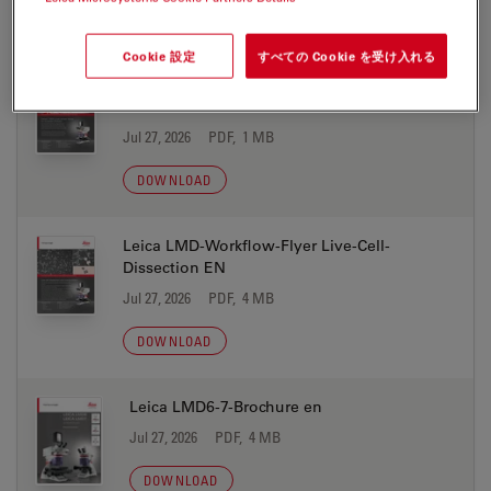
DOWNLOAD
Cookie 設定
すべての Cookie を受け入れる
Leica LMD-Workflow-Flyer Cancer-Research
DNA EN
Jul 27, 2026
PDF, 1 MB
DOWNLOAD
Leica LMD-Workflow-Flyer Live-Cell-
Dissection EN
Jul 27, 2026
PDF, 4 MB
DOWNLOAD
Leica LMD6-7-Brochure en
Jul 27, 2026
PDF, 4 MB
DOWNLOAD