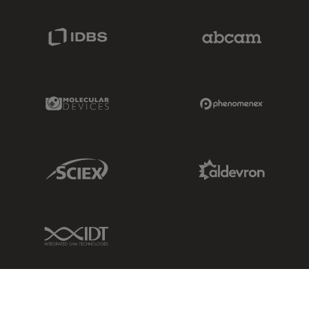
IDBS Link
Abcam Limited
Molecular Devices Link
Phenomenex L
Sciex Link
Aldevron Link
IDT Link