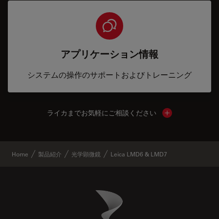
アプリケーション情報
システムの操作のサポートおよびトレーニング
ライカまでお気軽にご相談ください
Show local cont
Home
製品紹介
光学顕微鏡
Leica LMD6 & LMD7
Danaher Logo
Footer