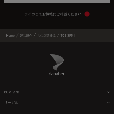
ライカまでお気軽にご相談ください
Show local cont
Home
製品紹介
共焦点顕微鏡
TCS SP5 II
Danaher Logo
Footer
COMPANY
リーガル