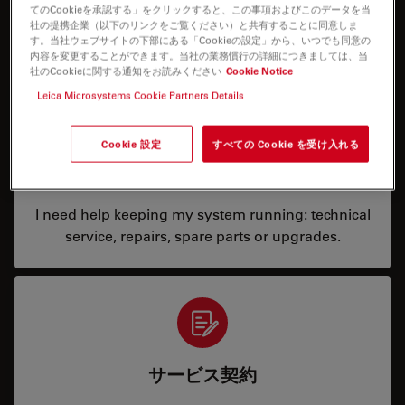
てのCookieを承認する」をクリックすると、この事項およびこのデータを当
社の提携企業（以下のリンクをご覧ください）と共有することに同意しま
お問合せ内容
す。当社ウェブサイトの下部にある「Cookieの設定」から、いつでも同意の
内容を変更することができます。当社の業務慣行の詳細につきましては、当
社のCookieに関する通知をお読みください
Cookie Notice
Leica Microsystems Cookie Partners Details
Cookie 設定
すべての Cookie を受け入れる
Service & Repair
I need help keeping my system running: technical
service, repairs, spare parts or upgrades.
サービス契約