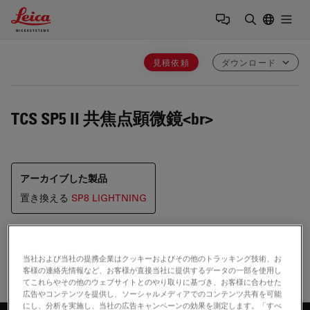
Leica Microsystems Logo
Togg
検索用語を
見積依頼
ダウンロード
TCS SP5 II
共焦点顕微鏡<br>
アーカイブした製品
置き換える
SP8 LIGHTNING
当社および当社の提携企業はクッキーおよびその他のトラッキング技術、お
客様の連絡先情報など、お客様が直接当社に提供するデータの一部を使用し
てこれらやその他のウェブサイトとのやり取りに基づき、お客様に合わせた
広告やコンテンツを提供し、ソーシャルメディアでのコンテンツ共有を可能
にし、分析を実施し、当社の広告キャンペーンの効果を測定します。「すべ