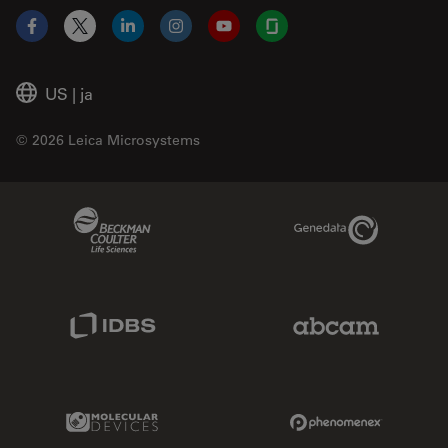
Facebook
X
LinkedIn
Instagram
YouTube
Glassdoor
US
|
ja
© 2026 Leica Microsystems
Beckman Coulter Link
Genedata Link
IDBS Link
Abcam Limited
Molecular Devices Link
Phenomenex L