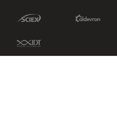
Sciex Link
Aldevron Link
IDT Link