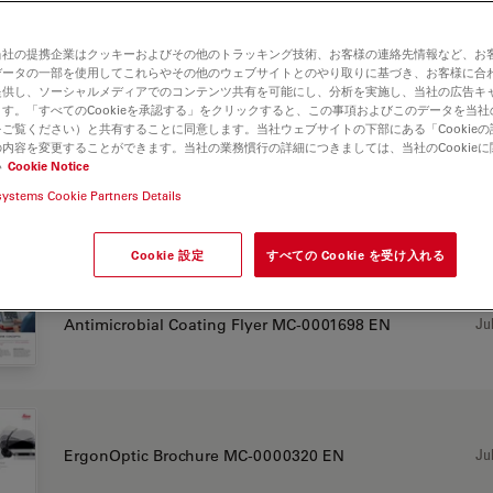
当社の提携企業はクッキーおよびその他のトラッキング技術、お客様の連絡先情報など、お
データの一部を使用してこれらやその他のウェブサイトとのやり取りに基づき、お客様に合
提供し、ソーシャルメディアでのコンテンツ共有を可能にし、分析を実施し、当社の広告キ
す。「すべてのCookieを承認する」をクリックすると、この事項およびこのデータを当
F12 for dental
ご覧ください）と共有することに同意します。当社ウェブサイトの下部にある「Cookie
内容を変更することができます。当社の業務慣行の詳細につきましては、当社のCookie
い
Cookie Notice
systems Cookie Partners Details
CHURE OR FLYER
Cookie 設定
すべての Cookie を受け入れる
Jul
Antimicrobial Coating Flyer MC-0001698 EN
Jul
ErgonOptic Brochure MC-0000320 EN