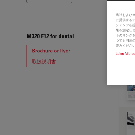
当社および
に提供する
ンテンツを
果を測定しま
M320 
M320 F12 for dental
下のリンクを
つでも同意の
読みくださ
Brochure or flyer
Leica Micro
取扱説明書
BRO