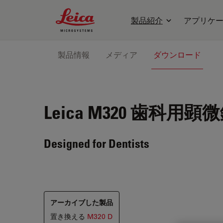
Leica Microsystems Logo
製品紹介
アプリケ
製品情報
メディア
ダウンロード
Leica M320
歯科用顕微
Designed for Dentists
アーカイブした製品
置き換える
M320 D