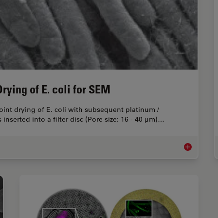
Drying of E. coli for SEM
oint drying of E. coli with subsequent platinum /
serted into a filter disc (Pore size: 16 - 40 μm)…
Bacteria Prot