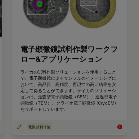
電子顕微鏡試料作製ワークフ
ロー&アプリケーション
ライカの試料作製ソリューションを使用すること
で、電子顕微鏡によるサンプルのイメージングに
おいて、高品質、高精度、再現性の高い結果を安
定して得ることができます。ライカのソリューシ
ョンは、走査型電子顕微鏡（SEM）、透過型電子
顕微鏡（TEM）、クライオ電子顕微鏡 (CryoEM)
をサポートしています。
電顕試料作製
f Introduction to Critical Point Drying
電子顕微鏡