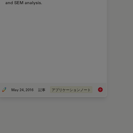
and SEM analysis.
May 24, 2016
記事
アプリケーションノート
ocol - Critical Point Drying of E. coli for SEM
Human Blood Cells P