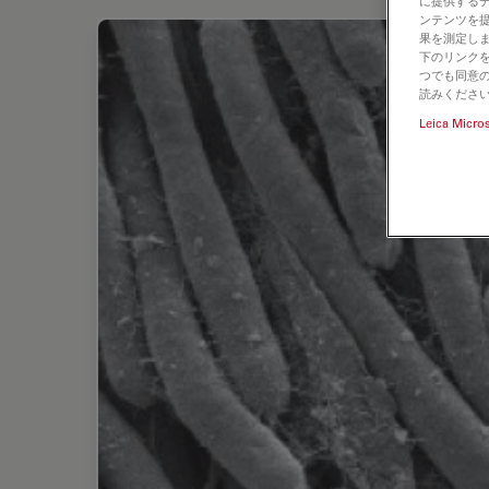
に提供する
ンテンツを
果を測定しま
下のリンクを
つでも同意の
読みくださ
Leica Micro