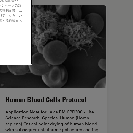
わせた広告やコ
ャンペーンの効
社の提携企業（以
の設定」から、い
に関する通知をお
Human Blood Cells Protocol
Application Note for Leica EM CPD300 - Life
Science Research. Species: Human (Homo
sapiens) Critical point drying of human blood
with subsequent platinum / palladium coating