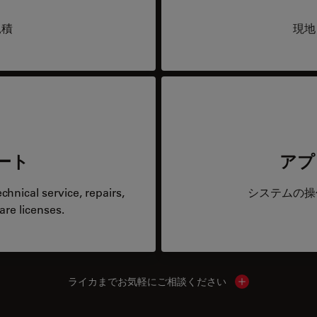
見積
現地
ート
アプ
hnical service, repairs,
システムの操
are licenses.
ライカまでお気軽にご相談ください
Show local cont