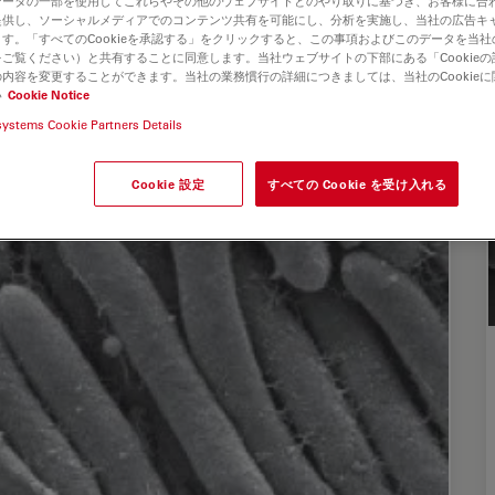
データの一部を使用してこれらやその他のウェブサイトとのやり取りに基づき、お客様に合
提供し、ソーシャルメディアでのコンテンツ共有を可能にし、分析を実施し、当社の広告キ
す。「すべてのCookieを承認する」をクリックすると、この事項およびこのデータを当
ご覧ください）と共有することに同意します。当社ウェブサイトの下部にある「Cookie
内容を変更することができます。当社の業務慣行の詳細につきましては、当社のCookie
い
Cookie Notice
systems Cookie Partners Details
Cookie 設定
すべての Cookie を受け入れる