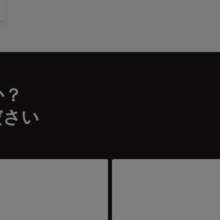
子顕微鏡試料作製ワークフロー&アプリケーション
か？
ださい