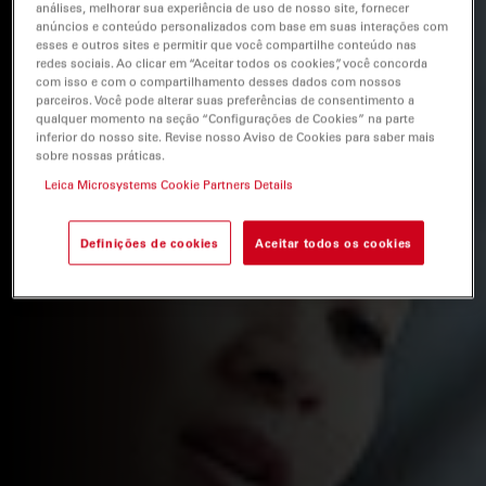
análises, melhorar sua experiência de uso de nosso site, fornecer
anúncios e conteúdo personalizados com base em suas interações com
esses e outros sites e permitir que você compartilhe conteúdo nas
redes sociais. Ao clicar em “Aceitar todos os cookies”, você concorda
com isso e com o compartilhamento desses dados com nossos
parceiros. Você pode alterar suas preferências de consentimento a
qualquer momento na seção “Configurações de Cookies” na parte
inferior do nosso site. Revise nosso Aviso de Cookies para saber mais
sobre nossas práticas.
Leica Microsystems Cookie Partners Details
Definições de cookies
Aceitar todos os cookies