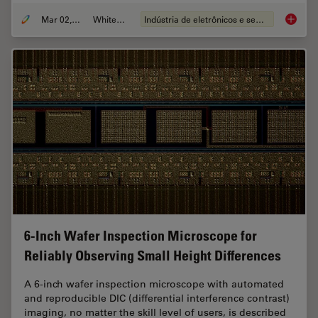
Mar 02, 2026
Whitepaper
Indústria de eletrônicos e semicondutores
Visuali
6-Inch Wafer Inspection Microscope for
Reliably Observing Small Height Differences
A 6-inch wafer inspection microscope with automated
and reproducible DIC (differential interference contrast)
imaging, no matter the skill level of users, is described