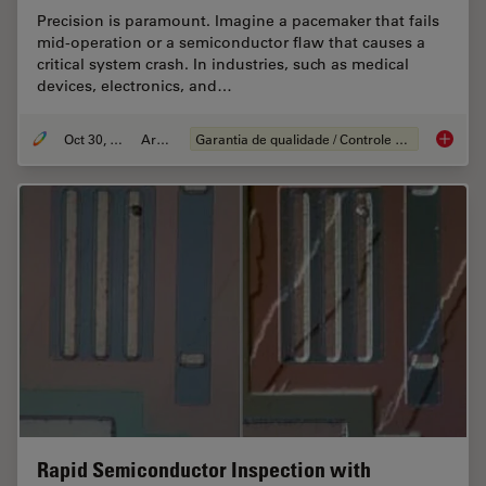
Precision is paramount. Imagine a pacemaker that fails
mid-operation or a semiconductor flaw that causes a
critical system crash. In industries, such as medical
devices, electronics, and…
Oct 30, 2025
Article
Garantia de qualidade / Controle de qualidade
Quality
Rapid Semiconductor Inspection with