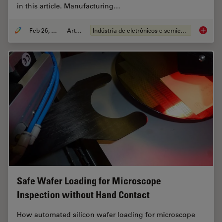
in this article. Manufacturing…
Feb 26, 2026
Article
Indústria de eletrônicos e semicondutores
6-Inch 
Safe Wafer Loading for Microscope
Inspection without Hand Contact
How automated silicon wafer loading for microscope