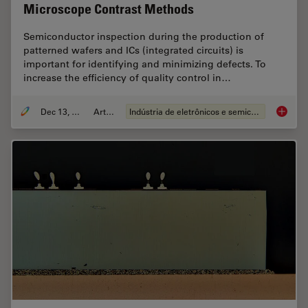
Microscope Contrast Methods
Semiconductor inspection during the production of
patterned wafers and ICs (integrated circuits) is
important for identifying and minimizing defects. To
increase the efficiency of quality control in…
Dec 13, 2023
Article
Indústria de eletrônicos e semicondutores
Rapid S