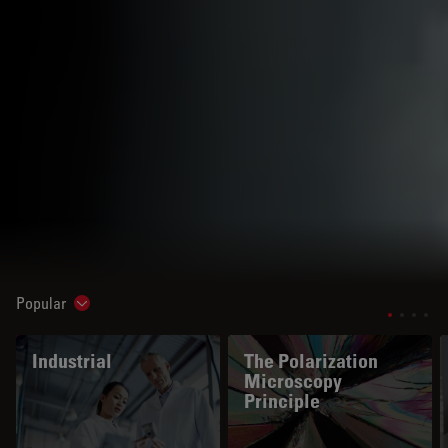
Popular
Show subnavigation
Industrial
The Polarization
Microscopy
Principle