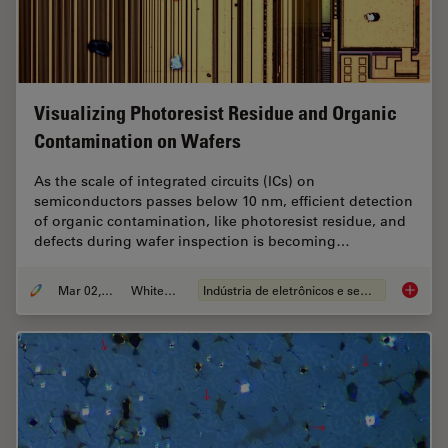
Visualizing Photoresist Residue and Organic
Contamination on Wafers
As the scale of integrated circuits (ICs) on
semiconductors passes below 10 nm, efficient detection
of organic contamination, like photoresist residue, and
defects during wafer inspection is becoming…
Mar 02, 2026
Whitepaper
Indústria de eletrônicos e semicondutores
Visuali