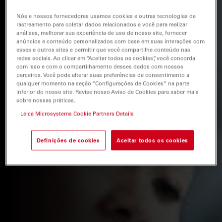
Nós e nossos fornecedores usamos cookies e outras tecnologias de
rastreamento para coletar dados relacionados a você para realizar
análises, melhorar sua experiência de uso de nosso site, fornecer
anúncios e conteúdo personalizados com base em suas interações com
esses e outros sites e permitir que você compartilhe conteúdo nas
redes sociais. Ao clicar em “Aceitar todos os cookies”, você concorda
com isso e com o compartilhamento desses dados com nossos
parceiros. Você pode alterar suas preferências de consentimento a
qualquer momento na seção “Configurações de Cookies” na parte
inferior do nosso site. Revise nosso Aviso de Cookies para saber mais
sobre nossas práticas.
Leica Microsystems Cookie Partners Details
Definições de cookies
Aceitar todos os cookies