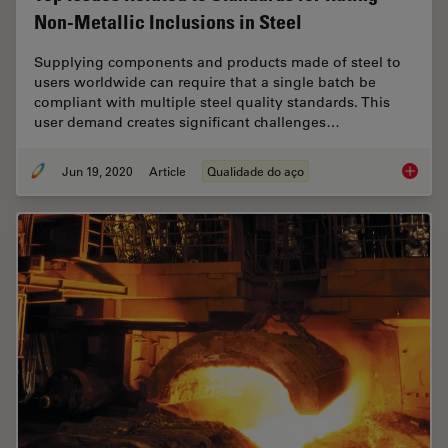
Non-Metallic Inclusions in Steel
Supplying components and products made of steel to
users worldwide can require that a single batch be
compliant with multiple steel quality standards. This
user demand creates significant challenges…
Jun 19, 2020
Article
Qualidade do aço
Top Issu