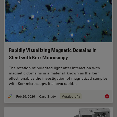
Rapidly Visualizing Magnetic Domains in
Steel with Kerr Microscopy
The rotation of polarized light after interaction with
magnetic domains in a material, known as the Kerr
effect, enables the investigation of magnetized samples
with Kerr microscopy. It allows rapid…
Feb 26, 2026
Case Study
Metalografia
Rapidly