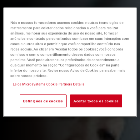
Nós e nossos fornecedores usamos cookies e outras tecnologias de
rastreamento para coletar dados relacionados a você para realizar
análises, melhorar sua experiência de uso de nosso site, fornecer
anúncios e conteúdo personalizados com base em suas interações com
esses e outros sites e permitir que você compartilhe conteúdo nas
redes sociais. Ao clicar em “Aceitar todos os cookies”, você concorda
com isso e com o compartilhamento desses dados com nossos
parceiros. Você pode alterar suas preferências de consentimento a
qualquer momento na seção “Configurações de Cookies” na parte
inferior do nosso site. Revise nosso Aviso de Cookies para saber mais
sobre nossas práticas.
Leica Microsystems Cookie Partners Details
Definições de cookies
Aceitar todos os cookies