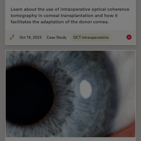
Learn about the use of intraoperative optical coherence
tomography in corneal transplantation and how it
facilitates the adaptation of the donor cornea.
Oct 16, 2023
Case Study
OCT intraoperatório
Intraop