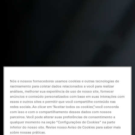
Nós e nossos fornecedores usamos cookies e outras tecnologias de
rastreamento para coletar dados relacionados a você para realizar
análises, melhorar sua experiência de uso de nosso site, fornecer
anúncios e conteúdo personalizados com base em suas interações com
esses e outros sites e permitir que você compartilhe conteúdo nas
redes sociais. Ao clicar em “Aceitar todos os cookies”, você concorda
com isso e com o compartilhamento desses dados com nossos
parceiros. Você pode alterar suas preferências de consentimento a
qualquer momento na seção “Configurações de Cookies” na parte
inferior do nosso site. Revise nosso Aviso de Cookies para saber mais
sobre nossas práticas.