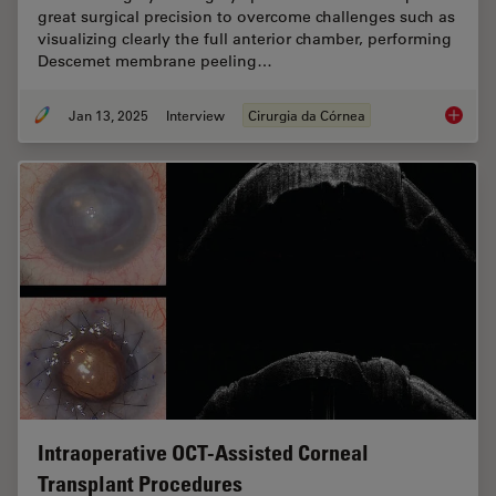
great surgical precision to overcome challenges such as
visualizing clearly the full anterior chamber, performing
Descemet membrane peeling…
Jan 13, 2025
Interview
Cirurgia da Córnea
How Rea
Intraoperative OCT-Assisted Corneal
Transplant Procedures