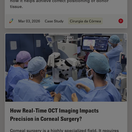
how it helps achieve correct positioning of donor
tissue.
Mar 03, 2026
Case Study
Cirurgia da Córnea
Ophthal
How Real-Time OCT Imaging Impacts
Precision in Corneal Surgery?
Corneal surgery is a highly specialized field. It requires