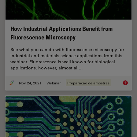
How Industrial Applications Benefit from
Fluorescence Microscopy
See what you can do with fluorescence microscopy for
industrial and materials science applications from this
webinar. Fluorescence is well known for biological
applications, however, almost all…
Nov 24, 2021
Webinar
Preparação de amostras
How Ind