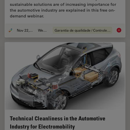
sustainable solutions are of increasing importance for
the automotive industry are explained in this free on-
demand webinar.
Nov 22, 2022
Webinar
Garantia de qualidade / Controle de qualidade
Alterna
Technical Cleanliness in the Automotive
Industry for Electromobility