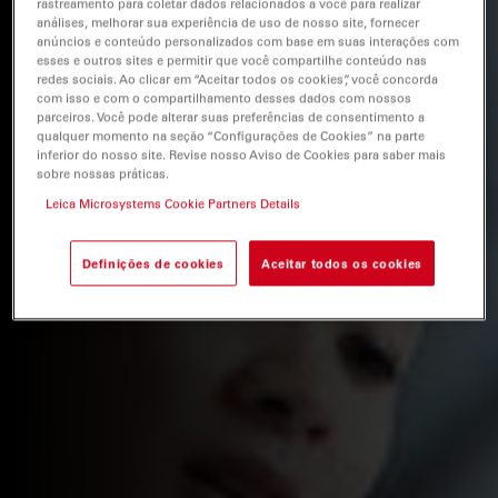
rastreamento para coletar dados relacionados a você para realizar
análises, melhorar sua experiência de uso de nosso site, fornecer
anúncios e conteúdo personalizados com base em suas interações com
esses e outros sites e permitir que você compartilhe conteúdo nas
redes sociais. Ao clicar em “Aceitar todos os cookies”, você concorda
com isso e com o compartilhamento desses dados com nossos
parceiros. Você pode alterar suas preferências de consentimento a
qualquer momento na seção “Configurações de Cookies” na parte
inferior do nosso site. Revise nosso Aviso de Cookies para saber mais
sobre nossas práticas.
Leica Microsystems Cookie Partners Details
Definições de cookies
Aceitar todos os cookies