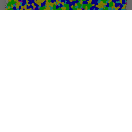
Inverted Microscopes for Grain Size Analysis:
Three Factors to Consider
Microscopic steel grain size analysis is useful in
determining the quality of steel alloys for a given
purpose such as building bridges vs railroad rails. This
webinar will describe the preparation of…