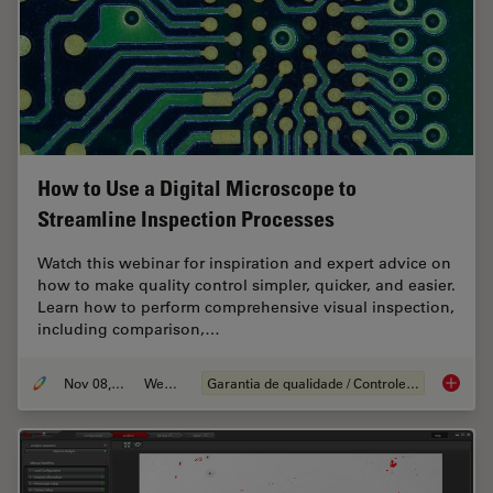
How to Use a Digital Microscope to
Streamline Inspection Processes
Watch this webinar for inspiration and expert advice on
how to make quality control simpler, quicker, and easier.
Learn how to perform comprehensive visual inspection,
including comparison,…
Nov 08, 2021
Webinar
Garantia de qualidade / Controle de qualidade
How to 