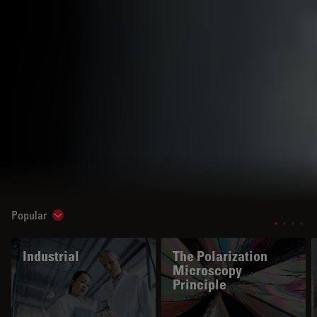
Popular
Show subnavigation
Industrial
The Polarization
Microscopy
Principle