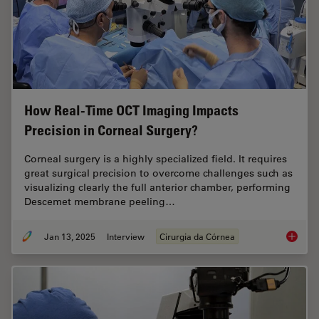
How Real-Time OCT Imaging Impacts
Precision in Corneal Surgery?
Corneal surgery is a highly specialized field. It requires
great surgical precision to overcome challenges such as
visualizing clearly the full anterior chamber, performing
Descemet membrane peeling…
Jan 13, 2025
Interview
Cirurgia da Córnea
How Rea