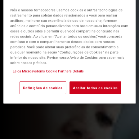
Nós e nossos fornecedores usamos cookies e outras tecnologias de
rastreamento para coletar dados relacionados a você para realizar
análises, melhorar sua experiência de uso de nosso site, fornecer
anúncios e conteúdo personalizados com base em suas interações com
esses e outros sites e permitir que você compartilhe conteúdo nas
redes sociais. Ao clicar em “Aceitar todos os cookies”, você concorda
com isso e com o compartilhamento desses dados com nossos
parceiros. Você pode alterar suas preferências de consentimento a
qualquer momento na seção “Configurações de Cookies” na parte
inferior do nosso site. Revise nosso Aviso de Cookies para saber mais
sobre nossas práticas.
Leica Microsystems Cookie Partners Details
Definições de cookies
Aceitar todos os cookies