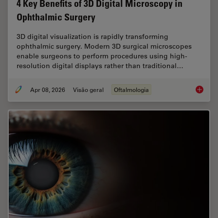
4 Key Benefits of 3D Digital Microscopy in
Ophthalmic Surgery
3D digital visualization is rapidly transforming
ophthalmic surgery. Modern 3D surgical microscopes
enable surgeons to perform procedures using high-
resolution digital displays rather than traditional…
Apr 08, 2026
Visão geral
Oftalmologia
4 Key B