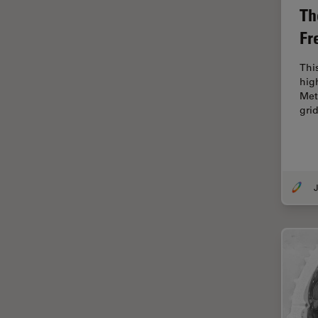
Contrast Methods in Light
Th
Microscopy
Fr
Cryo SEM
Thi
Cultura de células
hig
Dissecação
Met
gri
Doenças neurodegenerativas
Drosophila Research
Educação
J
Ergonomia
Especialidades médicas
Espectroscopia de
decomposição induzida por
laser (LIBS)
F-Techniques
Fabricação de baterias