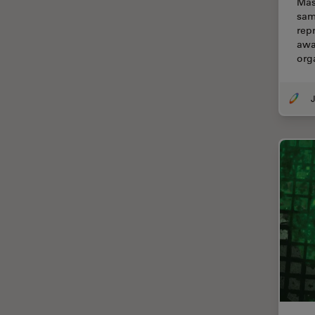
Mas
Centro de Inovação de São
sam
Francisco
rep
awa
Ciência e Análise de Materiais
org
Ciências forenses
Cirurgia da coluna vertebral
J
Cirurgia da Córnea
Cirurgia de catarata
Cirurgia de glaucoma
Cirurgia de retina
CLEM
Coloração
Congelamento de alta
pressão
Conservação de arte