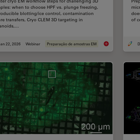
ter cryo EM workflow steps for challenging 3D
Prep
ples: when to choose HPF vs. plunge freezing,
micr
roducible blotting/ice control, contamination
does
re transfers, Cryo CLEM 3D targeting in
of 
anoids,…
an 22, 2026
Webinar
Preparação de amostras EM
High-Pressure Freez