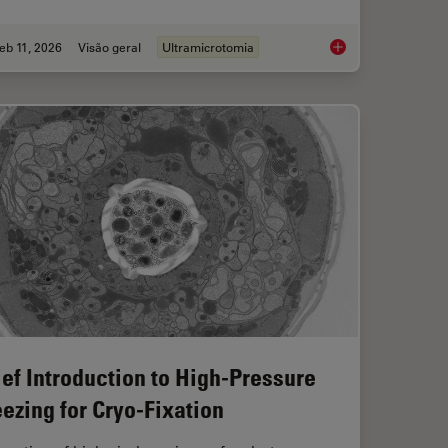
eb 11, 2026
Visão geral
Ultramicrotomia
ts and Trends of Microscopy in Cancer Research
Ultramicrotomy eBoo
ief Introduction to High-Pressure
eezing for Cryo-Fixation