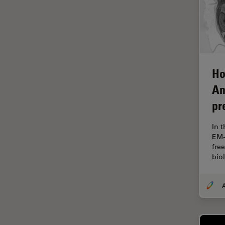
FLIM (Fluorescence Lifetime
Imaging Microscopy)
Fluorescência
Fluoróforo
Ho
FluoSync
An
FRAP
pr
Fresamento por feixe de íons
In 
FRET
EM-
Funcionalidades do
fre
STELLARIS
bio
Garantia de qualidade /
Controle de qualidade
A
Ginecologia e Urologia
Grãos