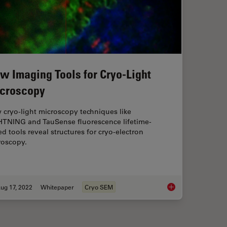
w Imaging Tools for Cryo-Light
croscopy
cryo-light microscopy techniques like
HTNING and TauSense fluorescence lifetime-
d tools reveal structures for cryo-electron
roscopy.
ug 17, 2022
Whitepaper
Cryo SEM
anism Analysis can be Improved with High-pressure Freezing
New Imaging Tools f