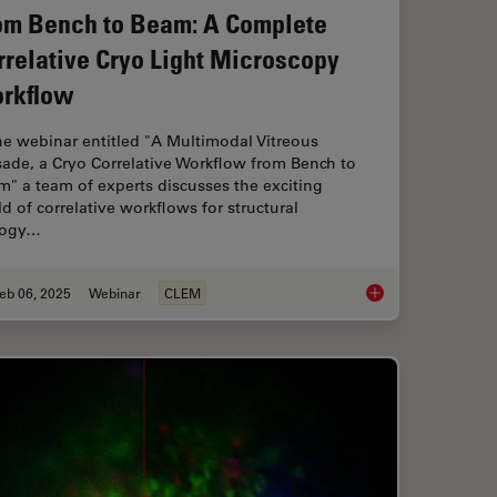
om Bench to Beam: A Complete
rrelative Cryo Light Microscopy
rkflow
he webinar entitled "A Multimodal Vitreous
ade, a Cryo Correlative Workflow from Bench to
" a team of experts discusses the exciting
d of correlative workflows for structural
logy…
eb 06, 2025
Webinar
CLEM
”: High-Pressure Freeze Complex Samples
From Bench to Beam: