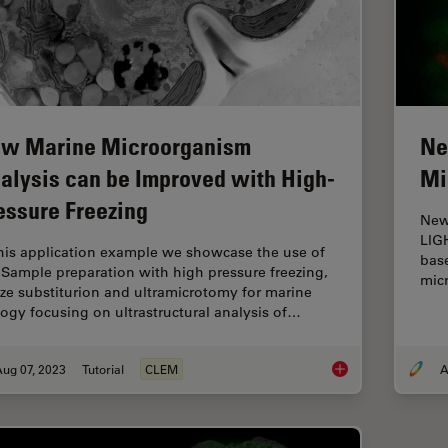
w Marine Microorganism
Ne
alysis can be Improved with High-
Mi
essure Freezing
New 
LIG
this application example we showcase the use of
base
Sample preparation with high pressure freezing,
mic
eze substiturion and ultramicrotomy for marine
logy focusing on ultrastructural analysis of…
ug 07, 2023
Tutorial
CLEM
A
How Marine Microorg