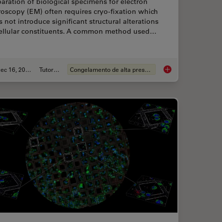
aration of biological specimens for electron
oscopy (EM) often requires cryo-fixation which
 not introduce significant structural alterations
cellular constituents. A common method used…
Dec 16, 2025
Tutorial
Congelamento de alta pressão
ing for Organoids: Cryo CLEM & FIB Lift Out
Brief Introduction to