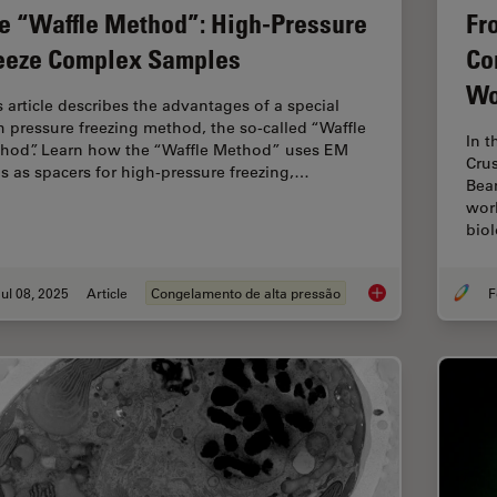
e “Waffle Method”: High-Pressure
Fr
eeze Complex Samples
Co
Wo
s article describes the advantages of a special
h pressure freezing method, the so-called “Waffle
In t
hod”. Learn how the “Waffle Method” uses EM
Crus
ds as spacers for high-pressure freezing,…
Beam
worl
bio
ul 08, 2025
Article
Congelamento de alta pressão
F
The “Waffle Method