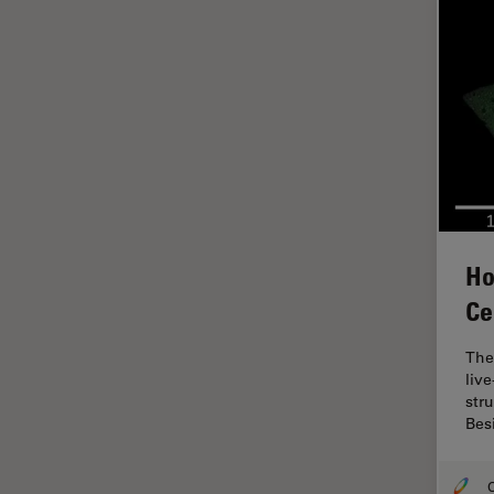
Histórico
HyD
Imagem e análise tecidual
avançada
Imagem pelo microhub
Imagenologia in vivo de
organismo completo
Imunofluorescência
Ho
Indústria de eletrônicos e
Ce
semicondutores
Indústria Metalúrgica
The
liv
Inteligência Artificial
str
Bes
Inverted Microscopy
Lente objetiva
O