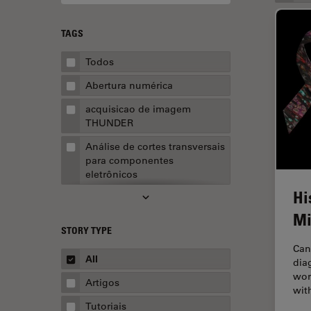
TAGS
Todos
Abertura numérica
acquisicao de imagem
THUNDER
Análise de cortes transversais
para componentes
eletrônicos
Hi
Análise de imagens
Mi
Análise de limpeza
STORY TYPE
Análise multiplex espacial
Can
All
dia
Anatomia Patológica
wor
Artigos
wit
Aquisição de imagens
Tutoriais