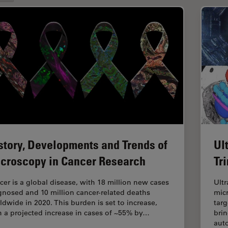
story, Developments and Trends of
Ul
croscopy in Cancer Research
Tr
cer is a global disease, with 18 million new cases
Ultr
gnosed and 10 million cancer-related deaths
mic
ldwide in 2020. This burden is set to increase,
targ
h a projected increase in cases of ~55% by…
brin
aut