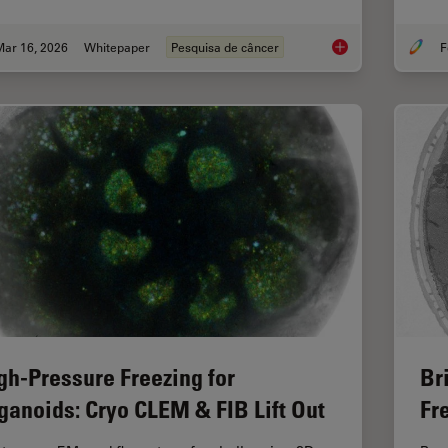
Mar 16, 2026
Whitepaper
Pesquisa de câncer
F
History, Developmen
gh-Pressure Freezing for
Br
ganoids: Cryo CLEM & FIB Lift Out
Fr