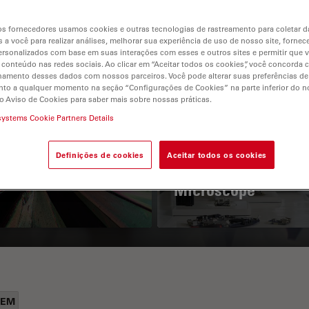
s fornecedores usamos cookies e outras tecnologias de rastreamento para coletar 
 a você para realizar análises, melhorar sua experiência de uso de nosso site, fornec
rsonalizados com base em suas interações com esses e outros sites e permitir que 
 conteúdo nas redes sociais. Ao clicar em “Aceitar todos os cookies”, você concorda
hamento desses dados com nossos parceiros. Você pode alterar suas preferências de
to a qualquer momento na seção “Configurações de Cookies” na parte inferior do no
o Aviso de Cookies para saber mais sobre nossas práticas.
systems Cookie Partners Details
 Polarization
Key Factors to
croscopy Principle
Consider When
Definições de cookies
Aceitar todos os cookies
Selecting a Stereo
Microscope
LEM