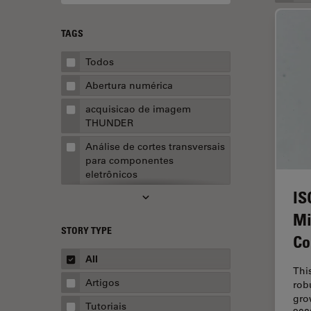
TAGS
Todos
Abertura numérica
acquisicao de imagem
THUNDER
Análise de cortes transversais
para componentes
eletrônicos
IS
Análise de imagens
Mi
Análise de limpeza
STORY TYPE
Co
Análise multiplex espacial
All
Anatomia Patológica
Thi
Artigos
rob
Aquisição de imagens
gro
Tutoriais