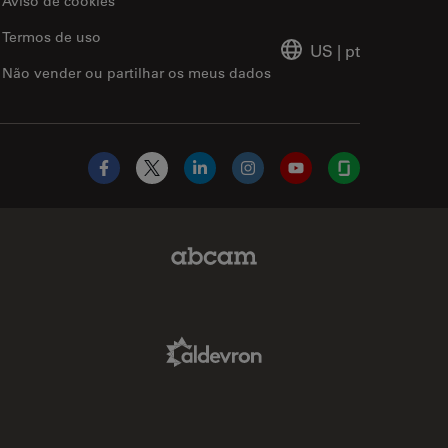
Aviso de cookies
Termos de uso
US
|
pt
Não vender ou partilhar os meus dados
Facebook
X
LinkedIn
Instagram
YouTube
Glassdoor
Abcam Limited Link
Aldevron Link