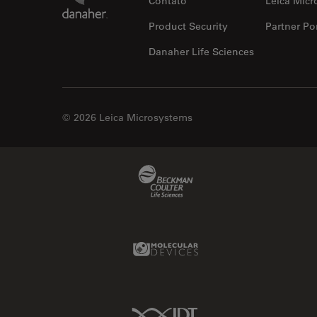
Contato
Leica Micr
Contrast Methods in Light
Microscopy
Product Security
Partner Por
Cryo SEM
Danaher Life Sciences
Cultura de células
Dissecação
© 2026 Leica Microsystems
Doenças neurodegenerativas
Drosophila Research
Educação
Beckman Coulter Link
Ergonomia
Especialidades médicas
Molecular Devices Link
Espectroscopia de
decomposição induzida por
laser (LIBS)
F-Techniques
IDT Link
Fabricação de baterias