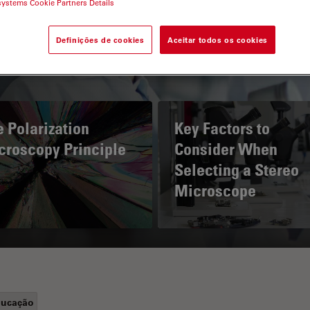
systems Cookie Partners Details
Definições de cookies
Aceitar todos os cookies
 Polarization
Key Factors to
croscopy Principle
Consider When
Selecting a Stereo
Microscope
ucação