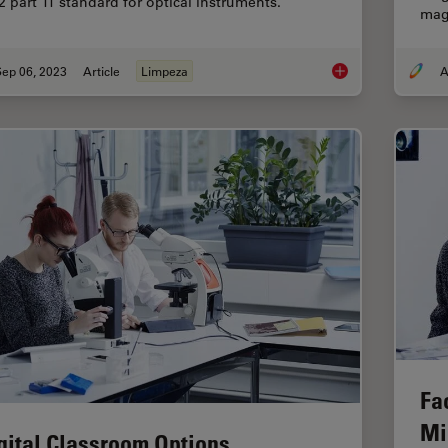
2 part 11 standard for optical instruments.
mag
Sep 06, 2023
Article
Limpeza
A
ISO 9022 Standard P
Fa
Mi
gital Classroom Options