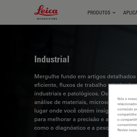
Leica Microsystems Logo
PRODUTOS
APLIC
Industrial
Mergulhe fundo em artigos detalhados
eficiente, fluxos de trabalho otimizad
industriais e patológicos. Os tópicos a
Nós e nosso
análise de materiais, microscopia em pa
relacionados
lugar onde você obtém insights valioso
conteúdo pe
compartilhe
para melhorar a precisão e a eficiênci
o compartil
consentimen
como o diagnóstico e a pesquisa patoló
Revise noss