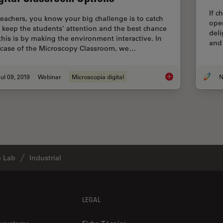
If c
teachers, you know your big challenge is to catch
ope
 keep the students’ attention and the best chance
deli
 this is by making the environment interactive. In
and
 case of the Microscopy Classroom, we…
ul 09, 2019
Webinar
Microscopia digital
N
Digital Classroom O
e Lab
Industrial
LEGAL