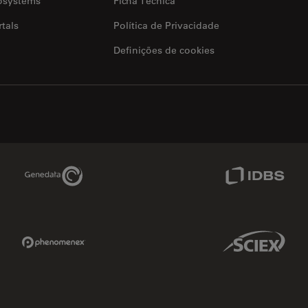
osystems
Ficha Técnica
tals
Política de Privacidade
Definições de cookies
Genedata Link
IDBS Link
Phenomenex Link
Sciex Link