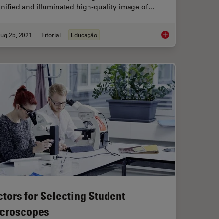
nified and illuminated high-quality image of…
ug 25, 2021
Tutorial
Educação
art 11 - Testing Microscopes with Severe Conditions
How to use a Surgic
ctors for Selecting Student
croscopes