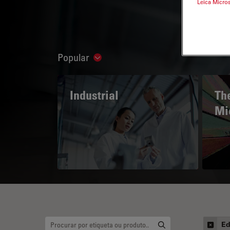
Leica Micro
Popular
Show subnavigation
Industrial
The
Mi
Ed