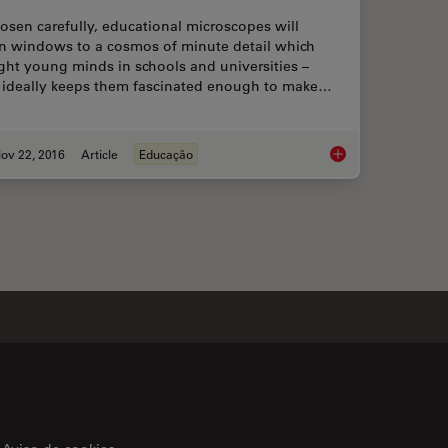
hosen carefully, educational microscopes will
n windows to a cosmos of minute detail which
ght young minds in schools and universities –
 ideally keeps them fascinated enough to make…
ov 22, 2016
Article
Educação
ptions
Factors for Selectin