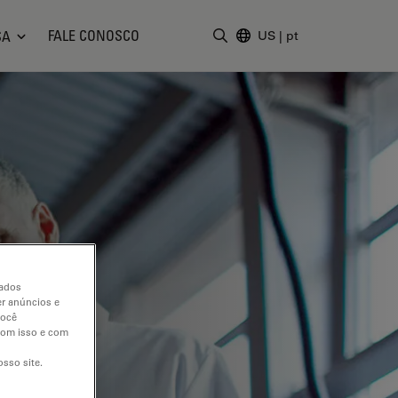
FALE CONOSCO
SA
US
|
pt
Insira o termo da pesquisa
dados
er anúncios e
você
 com isso e com
sso site.