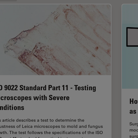
O 9022 Standard Part 11 - Testing
croscopes with Severe
Ho
nditions
as
s article describes a test to determine the
Surg
ustness of Leica microscopes to mold and fungus
mod
wth. The test follows the specifications of the ISO
surg