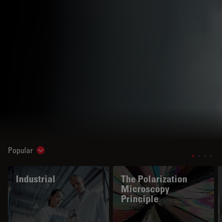
Popular
Show subnavigation
Industrial
The Polarization
Microscopy
Principle