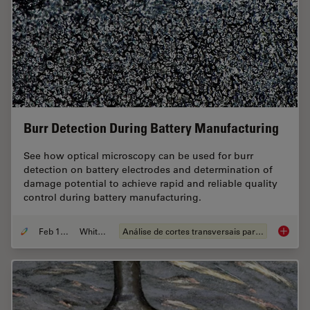
Burr Detection During Battery Manufacturing
See how optical microscopy can be used for burr
detection on battery electrodes and determination of
damage potential to achieve rapid and reliable quality
control during battery manufacturing.
Feb 12, 2026
Whitepaper
Análise de cortes transversais para componentes eletrônicos
Burr De