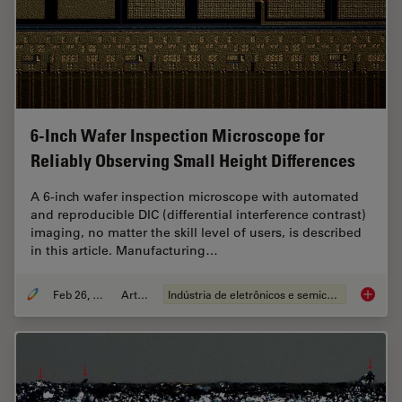
6-Inch Wafer Inspection Microscope for
Reliably Observing Small Height Differences
A 6-inch wafer inspection microscope with automated
and reproducible DIC (differential interference contrast)
imaging, no matter the skill level of users, is described
in this article. Manufacturing…
Feb 26, 2026
Article
Indústria de eletrônicos e semicondutores
6-Inch 