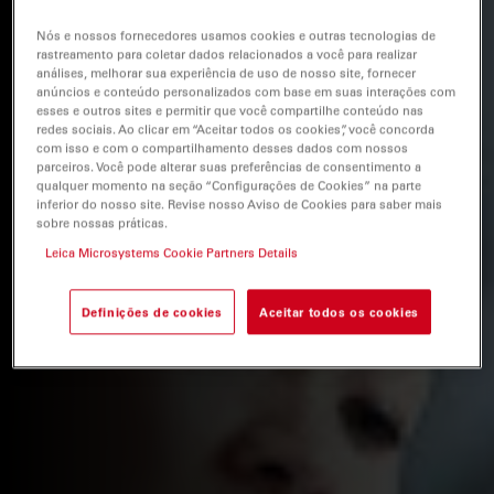
Nós e nossos fornecedores usamos cookies e outras tecnologias de
rastreamento para coletar dados relacionados a você para realizar
análises, melhorar sua experiência de uso de nosso site, fornecer
anúncios e conteúdo personalizados com base em suas interações com
esses e outros sites e permitir que você compartilhe conteúdo nas
redes sociais. Ao clicar em “Aceitar todos os cookies”, você concorda
com isso e com o compartilhamento desses dados com nossos
parceiros. Você pode alterar suas preferências de consentimento a
qualquer momento na seção “Configurações de Cookies” na parte
inferior do nosso site. Revise nosso Aviso de Cookies para saber mais
sobre nossas práticas.
Leica Microsystems Cookie Partners Details
Definições de cookies
Aceitar todos os cookies