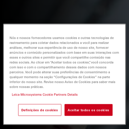
Nós e nossos fornecedores usamos cookies e outras tecnologias de
rastreamento para coletar dados relacionados a você para realizar
análises, melhorar sua experiência de uso de nosso site, fornecer
anúncios e conteúdo personalizados com base em suas interações com
esses e outros sites e permitir que você compartilhe conteúdo nas
redes sociais. Ao clicar em “Aceitar todos os cookies”, você concorda
com isso e com o compartilhamento desses dados com nossos
parceiros. Você pode alterar suas preferências de consentimento a
qualquer momento na seção “Configurações de Cookies” na parte
inferior do nosso site. Revise nosso Aviso de Cookies para saber mais
sobre nossas práticas.
Leica Microsystems Cookie Partners Details
Definições de cookies
Aceitar todos os cookies