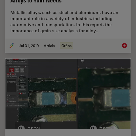
Alloys to Your Needs
Metallic alloys, such as steel and aluminum, have an
important role in a variety of industries, including
automotive and transportation. In this report, the
importance of grain size analysis for alloy…
Jul 31, 2019
Article
Grãos
How to A