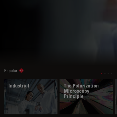
Popular
Show subnavigation
Industrial
The Polarization
Microscopy
Principle