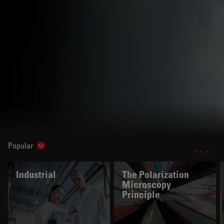
Popular
Show subnavigation
Industrial
The Polarization
Microscopy
Principle