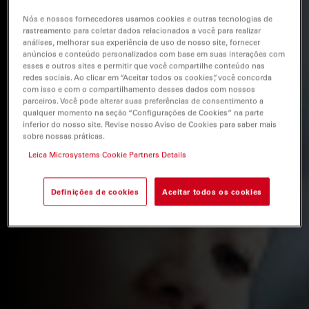
Nós e nossos fornecedores usamos cookies e outras tecnologias de
rastreamento para coletar dados relacionados a você para realizar
análises, melhorar sua experiência de uso de nosso site, fornecer
anúncios e conteúdo personalizados com base em suas interações com
esses e outros sites e permitir que você compartilhe conteúdo nas
redes sociais. Ao clicar em “Aceitar todos os cookies”, você concorda
com isso e com o compartilhamento desses dados com nossos
parceiros. Você pode alterar suas preferências de consentimento a
qualquer momento na seção “Configurações de Cookies” na parte
inferior do nosso site. Revise nosso Aviso de Cookies para saber mais
sobre nossas práticas.
Leica Microsystems Cookie Partners Details
Definições de cookies
Aceitar todos os cookies