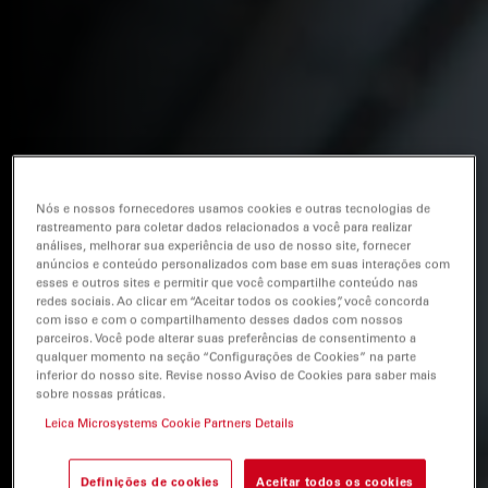
Nós e nossos fornecedores usamos cookies e outras tecnologias de
rastreamento para coletar dados relacionados a você para realizar
análises, melhorar sua experiência de uso de nosso site, fornecer
anúncios e conteúdo personalizados com base em suas interações com
esses e outros sites e permitir que você compartilhe conteúdo nas
redes sociais. Ao clicar em “Aceitar todos os cookies”, você concorda
com isso e com o compartilhamento desses dados com nossos
parceiros. Você pode alterar suas preferências de consentimento a
qualquer momento na seção “Configurações de Cookies” na parte
inferior do nosso site. Revise nosso Aviso de Cookies para saber mais
sobre nossas práticas.
Leica Microsystems Cookie Partners Details
Definições de cookies
Aceitar todos os cookies