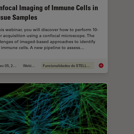
nfocal Imaging of Immune Cells in
ssue Samples
his webinar, you will discover how to perform 10-
r acquisition using a confocal microscope. The
llenges of imaged-based approaches to identify
n immune cells. A new pipeline to assess…
Dec 05, 2022
Webinar
Funcionalidades do STELLARIS
D with One Depletion Laser
Confocal Imaging of