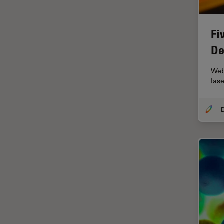
Contrast Methods in Light
Microscopy
Fi
Cryo SEM
De
Cultura de células
Dissecação
Web
las
Doenças neurodegenerativas
Drosophila Research
Educação
Ergonomia
Especialidades médicas
Espectroscopia de
decomposição induzida por
laser (LIBS)
F-Techniques
Fabricação de baterias