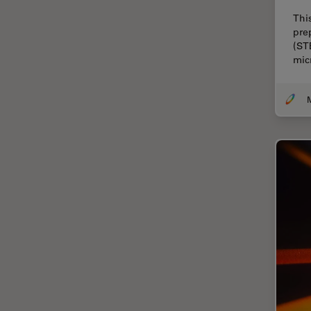
Centro de Inovação de São
Thi
Francisco
pre
(ST
Ciência e Análise de Materiais
mic
Ciências forenses
Cirurgia da coluna vertebral
Cirurgia da Córnea
Cirurgia de catarata
Cirurgia de glaucoma
Cirurgia de retina
CLEM
Coloração
Congelamento de alta
pressão
Conservação de arte