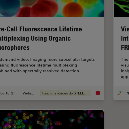
ve-Cell Fluorescence Lifetime
Vi
ltiplexing Using Organic
In
uorophores
FR
demand video: Imaging more subcellular targets
The 
using fluorescence lifetime multiplexing
visu
bined with spectrally resolved detection.
insi
app
Nov 18, 2022
Webinar
Funcionalidades do STELLARIS
Live-Cell Fluorescen