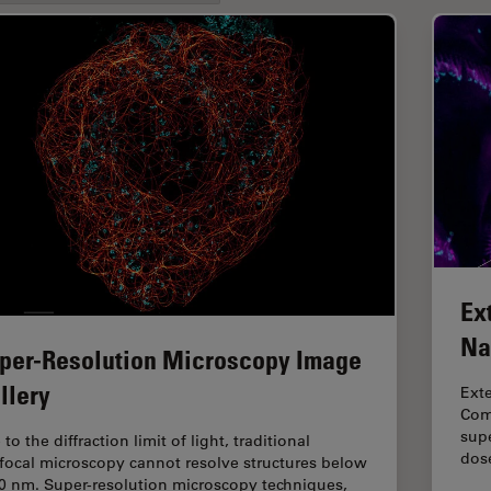
Ex
Na
per-Resolution Microscopy Image
llery
Ext
Comb
supe
to the diffraction limit of light, traditional
dos
focal microscopy cannot resolve structures below
0 nm. Super-resolution microscopy techniques,