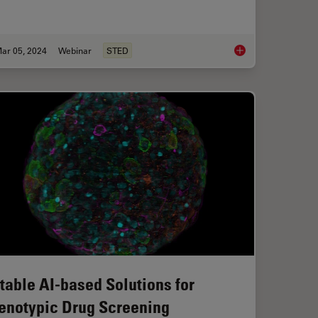
ar 05, 2024
Webinar
STED
croscopy Image Gallery
Extended Live-cell I
table AI-based Solutions for
enotypic Drug Screening