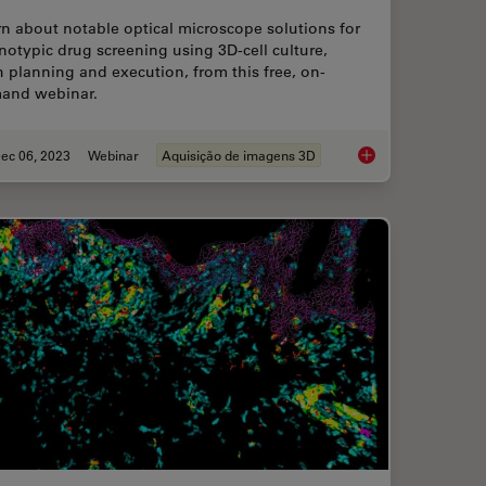
n about notable optical microscope solutions for
otypic drug screening using 3D-cell culture,
 planning and execution, from this free, on-
and webinar.
ec 06, 2023
Webinar
Aquisição de imagens 3D
Sample Preparation
Notable AI-based Sol