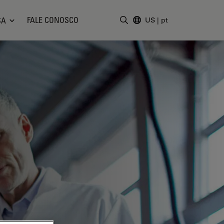
FALE CONOSCO
SA
US
|
pt
Insira o termo da pesquisa