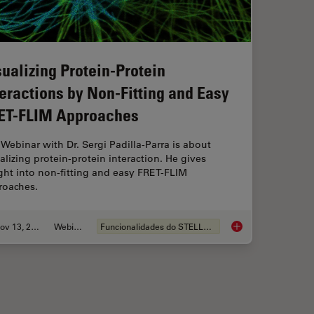
sualizing Protein-Protein
teractions by Non-Fitting and Easy
ET-FLIM Approaches
Webinar with Dr. Sergi Padilla-Parra is about
alizing protein-protein interaction. He gives
ght into non-fitting and easy FRET-FLIM
roaches.
Nov 13, 2022
Webinar
Funcionalidades do STELLARIS
ce Lifetime Multiplexing Using Organic Fluorophores
Visualizing Protein-