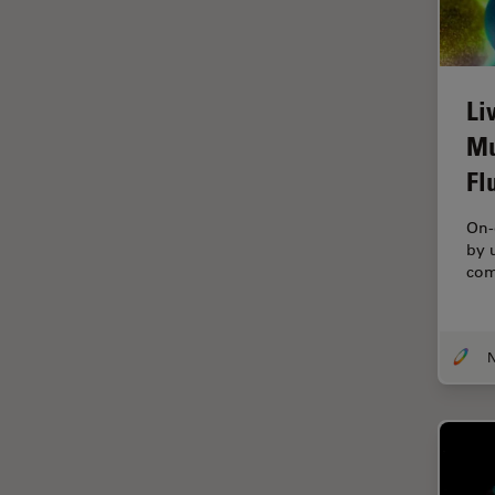
FLIM (Fluorescence Lifetime
Imaging Microscopy)
Fluorescência
Li
Fluoróforo
Mu
FluoSync
Fl
FRAP
On-
Fresamento por feixe de íons
by 
com
FRET
Funcionalidades do
STELLARIS
Garantia de qualidade /
Controle de qualidade
Ginecologia e Urologia
Grãos