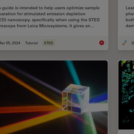
s guide is intended to help users optimize sample
Lear
paration for stimulated emission depletion
phen
ED) nanoscopy, specifically when using the STED
both
roscope from Leica Microsystems. It gives an…
dem
Mar 05, 2024
Tutorial
STED
D
The Guide to STED 