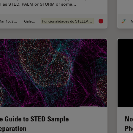
h as STED, PALM or STORM or some…
Mar 15, 2024
Galeria
Funcionalidades do STELLARIS
M
Super-Resolution Mi
e Guide to STED Sample
No
eparation
Ph