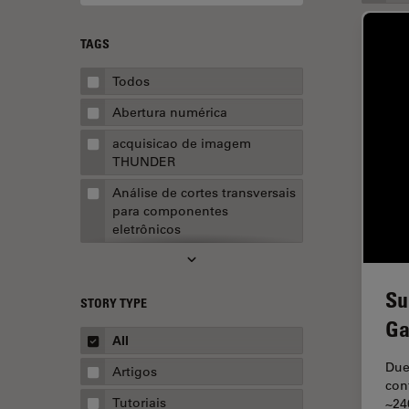
TAGS
Todos
Abertura numérica
acquisicao de imagem
THUNDER
Análise de cortes transversais
para componentes
eletrônicos
Análise de imagens
Análise de limpeza
Su
STORY TYPE
Análise multiplex espacial
Ga
All
Anatomia Patológica
Due 
Artigos
Aquisição de imagens
con
Tutoriais
~24