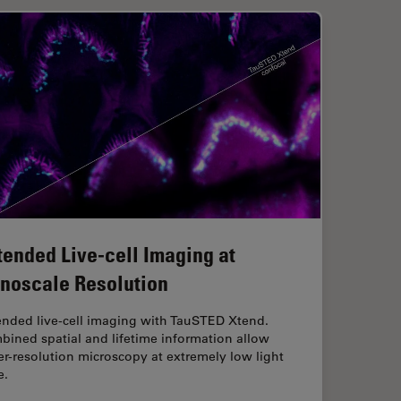
tended Live-cell Imaging at
noscale Resolution
ended live-cell imaging with TauSTED Xtend.
ined spatial and lifetime information allow
r-resolution microscopy at extremely low light
e.