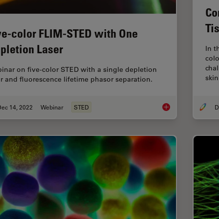
Co
Ti
ve-color FLIM-STED with One
pletion Laser
In t
colo
cha
inar on five-color STED with a single depletion
ski
er and fluorescence lifetime phasor separation.
Dec 14, 2022
Webinar
STED
Five-color FLIM-STE