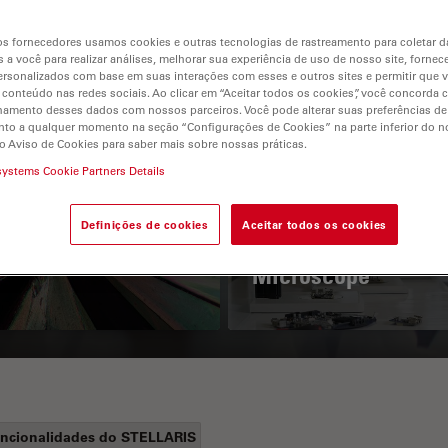
s fornecedores usamos cookies e outras tecnologias de rastreamento para coletar 
 a você para realizar análises, melhorar sua experiência de uso de nosso site, fornec
rsonalizados com base em suas interações com esses e outros sites e permitir que 
 conteúdo nas redes sociais. Ao clicar em “Aceitar todos os cookies”, você concorda
hamento desses dados com nossos parceiros. Você pode alterar suas preferências de
to a qualquer momento na seção “Configurações de Cookies” na parte inferior do no
o Aviso de Cookies para saber mais sobre nossas práticas.
systems Cookie Partners Details
 Polarization
Key Factors to
croscopy Principle
Consider When
Definições de cookies
Aceitar todos os cookies
Selecting a Stereo
Microscope
ncionalidades do STELLARIS