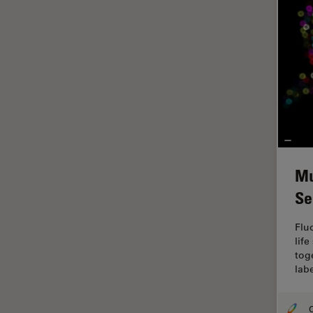
Histórico
HyD
Imagem e análise tecidual
avançada
Imagem pelo microhub
Imagenologia in vivo de
organismo completo
Imunofluorescência
Mu
Indústria de eletrônicos e
Se
semicondutores
Indústria Metalúrgica
Flu
lif
Inteligência Artificial
tog
Inverted Microscopy
lab
Lente objetiva
O