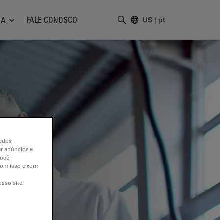
FALE CONOSCO
SA
US
|
pt
Insira o termo da pesquisa
dados
er anúncios e
você
 com isso e com
sso site.