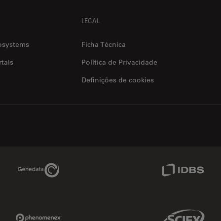
LEGAL
osystems
Ficha Técnica
tals
Política de Privacidade
Definições de cookies
Genedata Link
IDBS Link
Phenomenex Link
Sciex Link