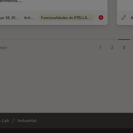
eriments.…
Apr 28, 2020
Article
Funcionalidades do STELLARIS
TauSense Technology
rior
1
2
3
e Lab
Industrial