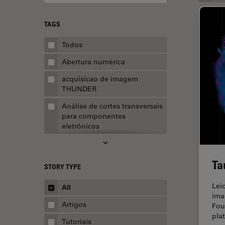
TAGS
Todos
Abertura numérica
acquisicao de imagem
THUNDER
Análise de cortes transversais
para componentes
eletrônicos
Análise de imagens
Análise de limpeza
Ta
STORY TYPE
Análise multiplex espacial
Lei
All
Anatomia Patológica
ima
Artigos
Fou
Aquisição de imagens
pla
Tutoriais