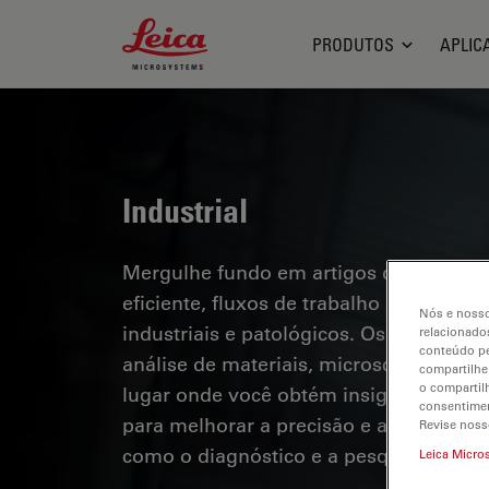
Leica Microsystems Logo
PRODUTOS
APLIC
Industrial
Mergulhe fundo em artigos detalhados
eficiente, fluxos de trabalho otimizad
Nós e nosso
industriais e patológicos. Os tópicos a
relacionados
conteúdo pe
análise de materiais, microscopia em pa
compartilhe
o compartil
lugar onde você obtém insights valioso
consentimen
para melhorar a precisão e a eficiênci
Revise noss
como o diagnóstico e a pesquisa patoló
Leica Micro