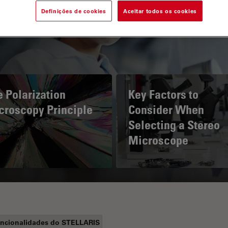
Definições de cookies
Aceitar todos os cookies
 Polarization
Key Factors to
croscopy Principle
Consider When
Selecting a Stereo
Microscope
ncionalidades do STELLARIS