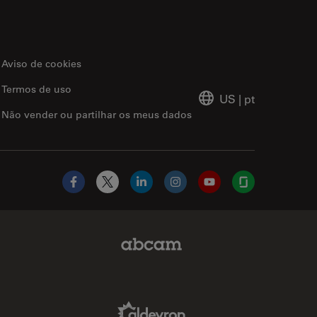
Aviso de cookies
Termos de uso
US
|
pt
Não vender ou partilhar os meus dados
Facebook
X
LinkedIn
Instagram
YouTube
Glassdoor
Abcam Limited Link
Aldevron Link