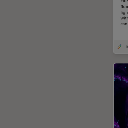
Flu
Centro de Inovação de São
flu
Francisco
lig
wit
Ciência e Análise de Materiais
ca
Ciências forenses
Cirurgia da coluna vertebral
Cirurgia da Córnea
Cirurgia de catarata
Cirurgia de glaucoma
Cirurgia de retina
CLEM
Coloração
Congelamento de alta
pressão
Conservação de arte