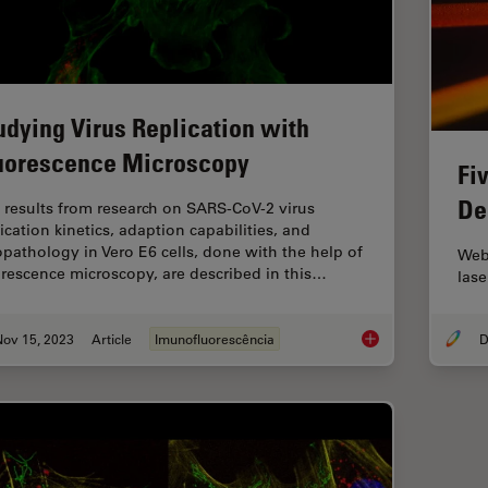
udying Virus Replication with
uorescence Microscopy
Fi
De
 results from research on SARS-CoV-2 virus
ication kinetics, adaption capabilities, and
opathology in Vero E6 cells, done with the help of
Webi
orescence microscopy, are described in this…
lase
Nov 15, 2023
Article
Imunofluorescência
D
Studying Virus Repl