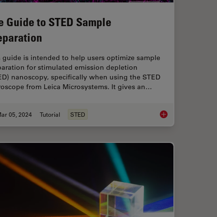
e Guide to STED Sample
eparation
 guide is intended to help users optimize sample
aration for stimulated emission depletion
ED) nanoscopy, specifically when using the STED
roscope from Leica Microsystems. It gives an…
ar 05, 2024
Tutorial
STED
Imaging at Nanoscale Resolution
The Guide to STED S