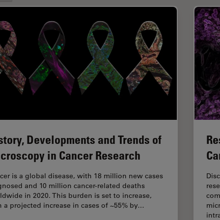
story, Developments and Trends of
Re
croscopy in Cancer Research
Ca
cer is a global disease, with 18 million new cases
Dis
gnosed and 10 million cancer-related deaths
rese
ldwide in 2020. This burden is set to increase,
com
h a projected increase in cases of ~55% by…
micr
int