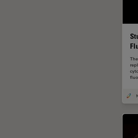
FLIM (Fluorescence Lifetime
Imaging Microscopy)
Fluorescência
St
Fluoróforo
Fl
FluoSync
FRAP
The
repl
Fresamento por feixe de íons
cyt
flu
FRET
Funcionalidades do
STELLARIS
Garantia de qualidade /
Controle de qualidade
Ginecologia e Urologia
Grãos