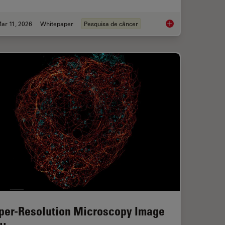
ar 11, 2026
Whitepaper
Pesquisa de câncer
ts and Trends of Microscopy in Cancer Research
Researchers Insights
per-Resolution Microscopy Image