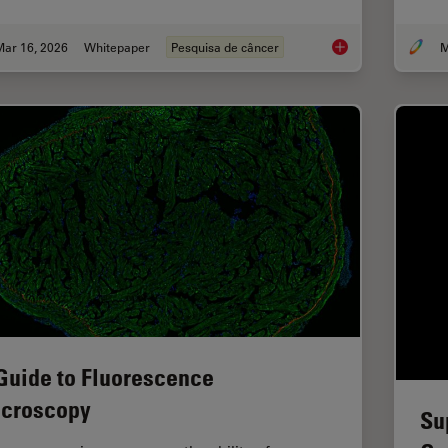
Mar 16, 2026
Whitepaper
Pesquisa de câncer
M
History, Developmen
Guide to Fluorescence
croscopy
Su