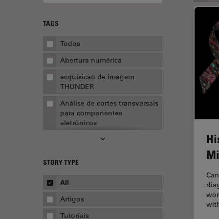
TAGS
Todos
Abertura numérica
acquisicao de imagem
THUNDER
Análise de cortes transversais
para componentes
eletrônicos
Hi
Análise de imagens
Mi
Análise de limpeza
STORY TYPE
Análise multiplex espacial
Can
All
dia
Anatomia Patológica
wor
Artigos
wit
Aquisição de imagens
Tutoriais