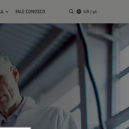
FALE CONOSCO
SA
US
|
pt
Insira o termo da pesquisa