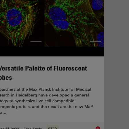
Versatile Palette of Fluorescent
obes
earchers at the Max Planck Institute for Medical
earch in Heidelberg have developed a general
ategy to synthesize live-cell compatible
orogenic probes, and the result are the new MaP
ax…
an 24, 2022
Case Study
STED
A Versatile Palette 