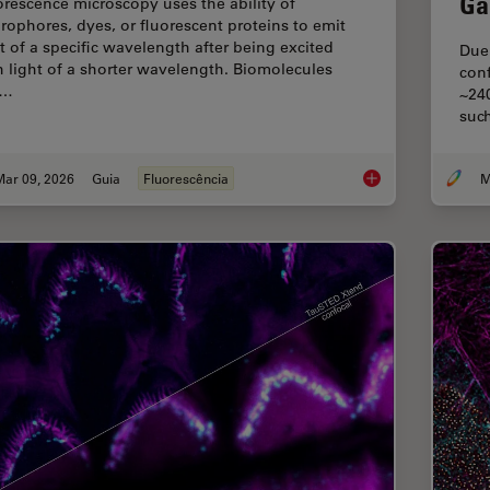
Ga
orescence microscopy uses the ability of
orophores, dyes, or fluorescent proteins to emit
ht of a specific wavelength after being excited
Due 
h light of a shorter wavelength. Biomolecules
con
n…
~24
suc
Mar 09, 2026
Guia
Fluorescência
A Guide to Fluoresc