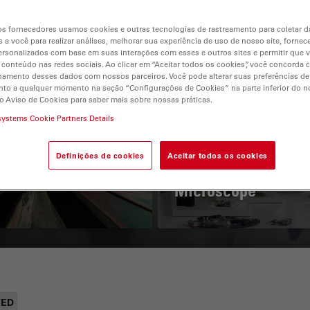
s fornecedores usamos cookies e outras tecnologias de rastreamento para coletar 
 a você para realizar análises, melhorar sua experiência de uso de nosso site, fornec
rsonalizados com base em suas interações com esses e outros sites e permitir que 
 conteúdo nas redes sociais. Ao clicar em “Aceitar todos os cookies”, você concorda
hamento desses dados com nossos parceiros. Você pode alterar suas preferências de
to a qualquer momento na seção “Configurações de Cookies” na parte inferior do no
o Aviso de Cookies para saber mais sobre nossas práticas.
systems Cookie Partners Details
 Polarization
Key Factors to
croscopy Principle
Consider When
Definições de cookies
Aceitar todos os cookies
Selecting a Stereo
Microscope
TED