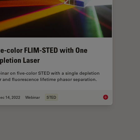
ve-color FLIM-STED with One
pletion Laser
nar on five-color STED with a single depletion
r and fluorescence lifetime phasor separation.
ec 14, 2022
Webinar
STED
ication with Fluorescence Microscopy
Five-color FLIM-STE