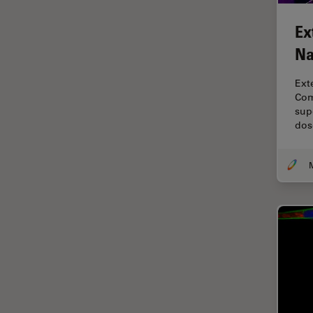
Contrast Methods in Light
Microscopy
Ex
Cryo SEM
Na
Cultura de células
Ext
Dissecação
Com
sup
Doenças neurodegenerativas
dos
Drosophila Research
Educação
Ergonomia
Especialidades médicas
Espectroscopia de
decomposição induzida por
laser (LIBS)
F-Techniques
Fabricação de baterias