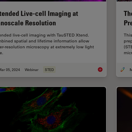
tended Live-cell Imaging at
Th
noscale Resolution
Pr
ended live-cell imaging with TauSTED Xtend.
This
bined spatial and lifetime information allow
prep
er-resolution microscopy at extremely low light
(ST
e.
mic
Mar 05, 2024
Webinar
STED
M
Extended Live-cell 