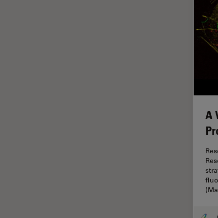
Histórico
HyD
Imagem e análise tecidual
avançada
Imagem pelo microhub
Imagenologia in vivo de
organismo completo
Imunofluorescência
A 
Pr
Indústria de eletrônicos e
semicondutores
Res
Indústria Metalúrgica
Res
str
Inteligência Artificial
flu
Inverted Microscopy
(M
Lente objetiva
J