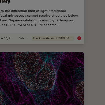
llery
to the diffraction limit of light, traditional
focal microscopy cannot resolve structures below
0 nm. Super-resolution microscopy techniques,
h as STED, PALM or STORM or some…
Mar 15, 2024
Galeria
Funcionalidades do STELLARIS
ence Microscopy
Super-Resolution Mi