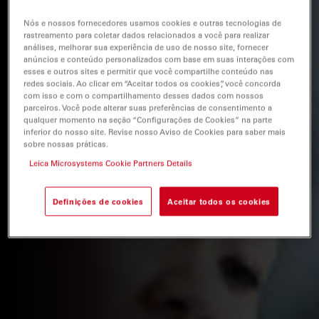
Nós e nossos fornecedores usamos cookies e outras tecnologias de
rastreamento para coletar dados relacionados a você para realizar
análises, melhorar sua experiência de uso de nosso site, fornecer
anúncios e conteúdo personalizados com base em suas interações com
esses e outros sites e permitir que você compartilhe conteúdo nas
redes sociais. Ao clicar em “Aceitar todos os cookies”, você concorda
com isso e com o compartilhamento desses dados com nossos
parceiros. Você pode alterar suas preferências de consentimento a
qualquer momento na seção “Configurações de Cookies” na parte
inferior do nosso site. Revise nosso Aviso de Cookies para saber mais
sobre nossas práticas.
Leica Microsystems Cookie Partners Details
Definições de cookies
Aceitar todos os cookies