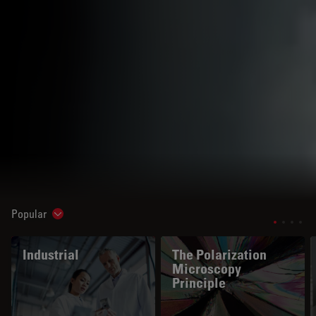
Popular
Show subnavigation
Industrial
The Polarization
Microscopy
Principle