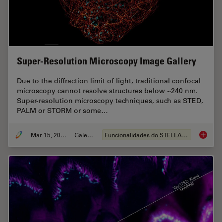
Super-Resolution Microscopy Image Gallery
Due to the diffraction limit of light, traditional confocal
microscopy cannot resolve structures below ~240 nm.
Super-resolution microscopy techniques, such as STED,
PALM or STORM or some…
Mar 15, 2024
Galeria
Funcionalidades do STELLARIS
Super-R