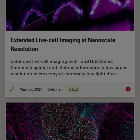
Extended Live-cell Imaging at Nanoscale
Resolution
Extended live-cell imaging with TauSTED Xtend.
Combined spatial and lifetime information allow super-
resolution microscopy at extremely low light dose.
Mar 05, 2024
Webinar
STED
Extende