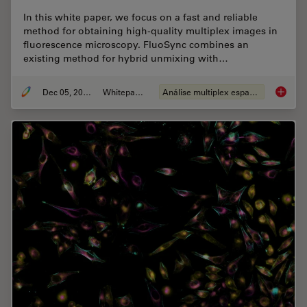
In this white paper, we focus on a fast and reliable
method for obtaining high-quality multiplex images in
fluorescence microscopy. FluoSync combines an
existing method for hybrid unmixing with…
Dec 05, 2022
Whitepaper
Análise multiplex espacial
FluoSyn