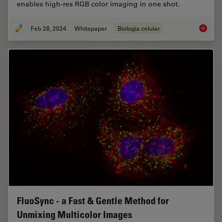
enables high-res RGB color imaging in one shot.
Feb 28, 2024
Whitepaper
Biologia celular
How to 
FluoSync - a Fast & Gentle Method for
Unmixing Multicolor Images