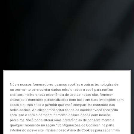
Nós e nossos fornecedores usamos cookies e outras tecnologias de
rastreamento para coletar dados relacionados a você para realizar
análises, melhorar sua experiência de uso de nosso site, fornecer
anúncios e conteúdo personalizados com base em suas interações com
esses e outros sites e permitir que você compartilhe conteúdo nas
redes sociais. Ao clicar em “Aceitar todos os cookies”, você concorda
com isso e com o compartilhamento desses dados com nossos
parceiros. Você pode alterar suas preferências de consentimento a
qualquer momento na seção “Configurações de Cookies” na parte
inferior do nosso site. Revise nosso Aviso de Cookies para saber mais