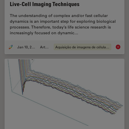
Live-Cell Imaging Techniques
The understanding of complex and/or fast cellular
dynamics is an important step for exploring biological
processes. Therefore, today’s life science research is
increasingly focused on dynamic…
Jan 10, 2022
Article
Aquisição de imagens de células vivas
Live-Ce