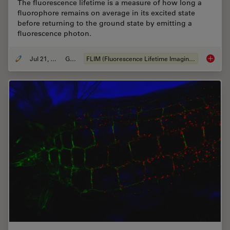
The fluorescence lifetime is a measure of how long a
fluorophore remains on average in its excited state
before returning to the ground state by emitting a
fluorescence photon.
Jul 21, 2022
Guia
FLIM (Fluorescence Lifetime Imaging Microscopy)
A Guide