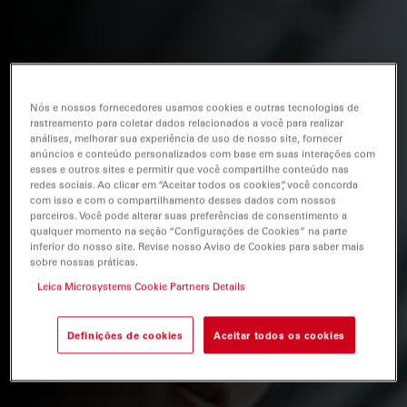
Nós e nossos fornecedores usamos cookies e outras tecnologias de
rastreamento para coletar dados relacionados a você para realizar
análises, melhorar sua experiência de uso de nosso site, fornecer
anúncios e conteúdo personalizados com base em suas interações com
esses e outros sites e permitir que você compartilhe conteúdo nas
redes sociais. Ao clicar em “Aceitar todos os cookies”, você concorda
com isso e com o compartilhamento desses dados com nossos
parceiros. Você pode alterar suas preferências de consentimento a
qualquer momento na seção “Configurações de Cookies” na parte
inferior do nosso site. Revise nosso Aviso de Cookies para saber mais
sobre nossas práticas.
Leica Microsystems Cookie Partners Details
Definições de cookies
Aceitar todos os cookies