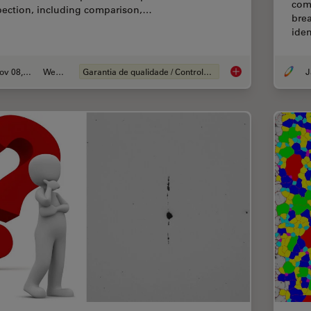
com
pection, including comparison,…
brea
iden
Nov 08, 2021
Webinar
Garantia de qualidade / Controle de qualidade
J
How to Use a Digita