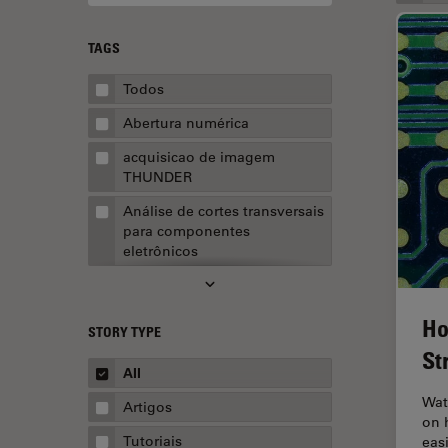
TAGS
Todos
Abertura numérica
acquisicao de imagem
THUNDER
Análise de cortes transversais
para componentes
eletrônicos
Análise de imagens
Análise de limpeza
Ho
STORY TYPE
Análise multiplex espacial
St
All
Anatomia Patológica
Wat
Artigos
Aquisição de imagens
on 
Tutoriais
eas