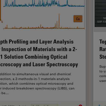
pth Profiling and Layer Analysis
To
r Inspection of Materials with a 2-
Ra
-1 Solution Combining Optical
St
croscopy and Laser Spectroscopy
Sup
to u
addition to simultaneous visual and chemical
comp
pection, a 2-methods-in-1 materials analysis
use
ution, which combines optical microscopy and
er induced breakdown spectroscopy (LIBS), can
o be…