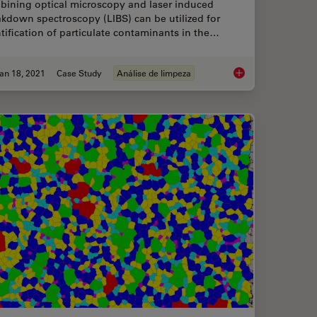
bining optical microscopy and laser induced
kdown spectroscopy (LIBS) can be utilized for
tification of particulate contaminants in the…
an 18, 2021
Case Study
Análise de limpeza
l Microscope to Streamline Inspection Processes
Keeping Particulate 