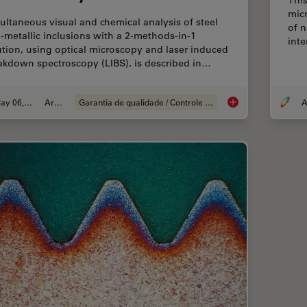
This
micr
ultaneous visual and chemical analysis of steel
of n
-metallic inclusions with a 2-methods-in-1
int
ution, using optical microscopy and laser induced
akdown spectroscopy (LIBS), is described in…
May 06, 2020
Article
Garantia de qualidade / Controle de qualidade
A
Visual and Chemical 