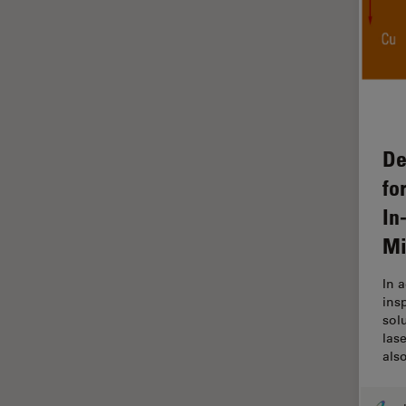
Contrast Methods in Light
Microscopy
Cryo SEM
Cultura de células
Dissecação
De
Doenças neurodegenerativas
fo
Drosophila Research
In
Educação
Mi
Ergonomia
Especialidades médicas
In 
ins
Espectroscopia de
sol
decomposição induzida por
las
laser (LIBS)
als
F-Techniques
Fabricação de baterias