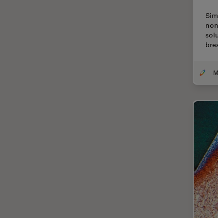
Histórico
Sim
non
HyD
sol
Imagem e análise tecidual
bre
avançada
Imagem pelo microhub
Imagenologia in vivo de
organismo completo
Imunofluorescência
Indústria de eletrônicos e
semicondutores
Indústria Metalúrgica
Inteligência Artificial
Inverted Microscopy
Lente objetiva