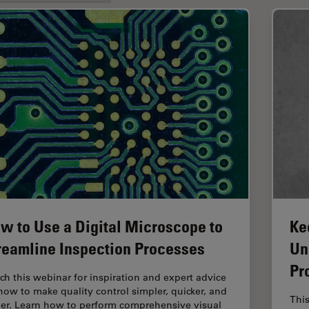
w to Use a Digital Microscope to
Ke
reamline Inspection Processes
Un
Pr
ch this webinar for inspiration and expert advice
how to make quality control simpler, quicker, and
This
ier. Learn how to perform comprehensive visual