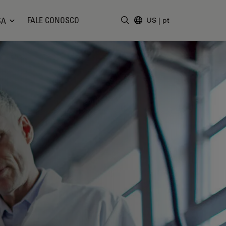
FALE CONOSCO
SA
US
|
pt
Insira o termo da pesquisa