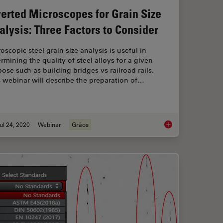
verted Microscopes for Grain Size
alysis: Three Factors to Consider
oscopic steel grain size analysis is useful in
rmining the quality of steel alloys for a given
ose such as building bridges vs railroad rails.
 webinar will describe the preparation of…
ul 24, 2020
Webinar
Grãos
en Manually Rating Non-Metallic Inclusions (NMIs) to Determine Steel Quality
Inverted Microscopes