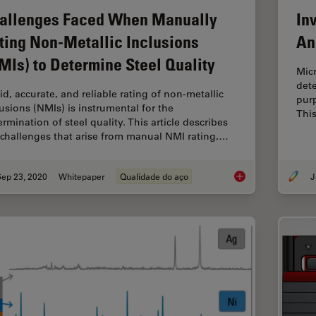
allenges Faced When Manually
In
ting Non-Metallic Inclusions
An
MIs) to Determine Steel Quality
Micr
dete
id, accurate, and reliable rating of non-metallic
purp
lusions (NMIs) is instrumental for the
This
rmination of steel quality. This article describes
 challenges that arise from manual NMI rating,…
Sep 23, 2020
Whitepaper
Qualidade do aço
J
Challenges Faced Wh