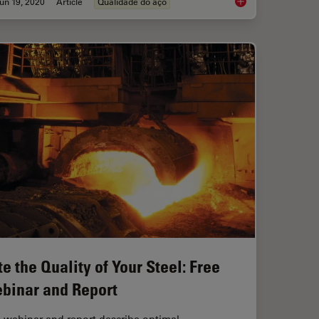
un 19, 2020
Article
Qualidade do aço
Layer Analysis for Inspection of Materials with a 2-In-1 Solution Combining Opt
Top Issues Related to
te the Quality of Your Steel: Free
binar and Report