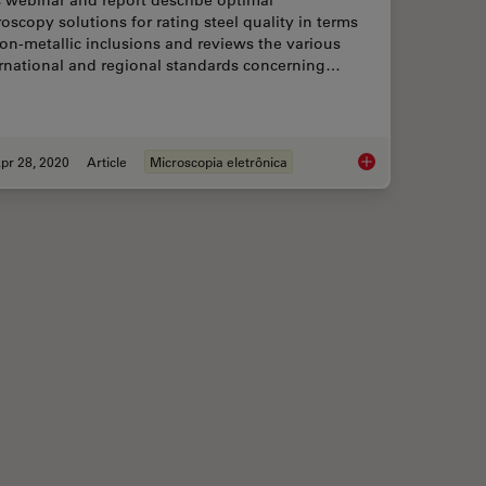
 webinar and report describe optimal
oscopy solutions for rating steel quality in terms
on-metallic inclusions and reviews the various
ernational and regional standards concerning…
pr 28, 2020
Article
Microscopia eletrônica
Analysis of Steel Microstructure: Faster Rating of Steel Quality
Rate the Quality of 