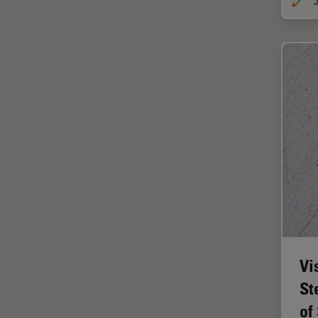
J
FLIM (Fluorescence Lifetime
Imaging Microscopy)
Fluorescência
Fluoróforo
FluoSync
FRAP
Fresamento por feixe de íons
FRET
Funcionalidades do
STELLARIS
Garantia de qualidade /
Controle de qualidade
Vi
Ginecologia e Urologia
St
of
Grãos