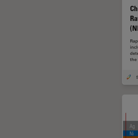
Centro de Inovação de São
Ch
Francisco
Ra
Ciência e Análise de Materiais
(N
Ciências forenses
Rap
Cirurgia da coluna vertebral
inc
Cirurgia da Córnea
dete
the
Cirurgia de catarata
Cirurgia de glaucoma
Cirurgia de retina
CLEM
Coloração
Congelamento de alta
pressão
Conservação de arte