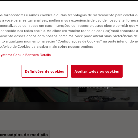
s fornecedores usamos cookies e outras tecnologias de rastreamento para coletar 
 a você para realizar análises, melhorar sua experiência de uso de nosso site, fornec
rsonalizados com base em suas interações com esses e outros sites e permitir que 
 conteúdo nas redes sociais. Ao clicar em “Aceitar todos os cookies”, você concorda
hamento desses dados com nossos parceiros. Você pode alterar suas preferências de
to a qualquer momento na seção “Configurações de Cookies” na parte inferior do no
o Aviso de Cookies para saber mais sobre nossas práticas.
 Polarization
Key Factors to
systems Cookie Partners Details
croscopy Principle
Consider When
Definições de cookies
Aceitar todos os cookies
Selecting a Stereo
Microscope
croscópios de medição