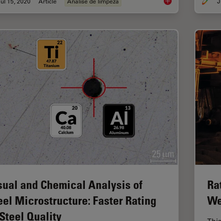
ul 15, 2020
Article
Análise de limpeza
J
Depth Profiling and 
sual and Chemical Analysis of
Ra
eel Microstructure: Faster Rating
We
 Steel Quality