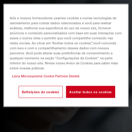
Nós e nossos fornecedores usamos cookies e outras tecnologias de
rastreamento para coletar dados relacionados a você para realizar
análises, melhorar sua experiência de uso de nosso site, fornecer
anúncios e conteúdo personalizados com base em suas interações com
esses e outros sites e permitir que você compartilhe conteúdo nas
redes sociais. Ao clicar em “Aceitar todos os cookies”, você concorda
com isso e com o compartilhamento desses dados com nossos
parceiros. Você pode alterar suas preferências de consentimento a
qualquer momento na seção “Configurações de Cookies” na parte
inferior do nosso site. Revise nosso Aviso de Cookies para saber mais
sobre nossas práticas.
Leica Microsystems Cookie Partners Details
Definições de cookies
Aceitar todos os cookies