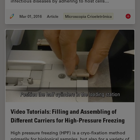
infectious diseases by adhering to host cells…
Mar 01, 2016
Article
Microscopia Crioeletrônica
Imaging
Video Tutorials: Filling and Assembling of
Different Carriers for High-Pressure Freezing
High pressure freezing (HPF) is a cryo-fixation method
primarily for biological samples, but also for a variety of