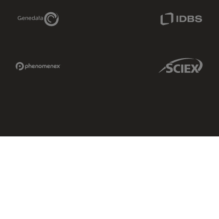
Genedata Link
IDBS Link
Phenomenex Link
Sciex Link