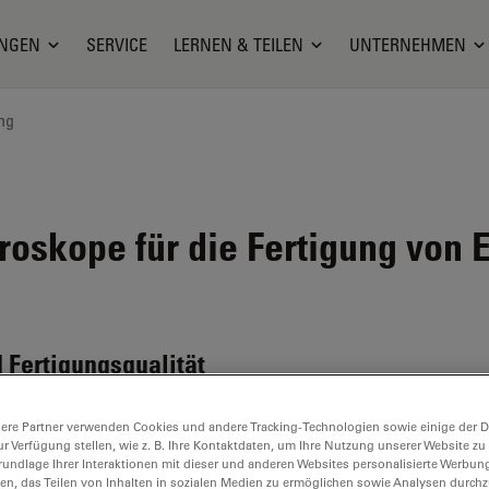
NGEN
SERVICE
LERNEN & TEILEN
UNTERNEHMEN
ng
oskope für die Fertigung von E
d Fertigungsqualität
ere Partner verwenden Cookies und andere Tracking-Technologien sowie einige der Da
ur Verfügung stellen, wie z. B. Ihre Kontaktdaten, um Ihre Nutzung unserer Website zu
rundlage Ihrer Interaktionen mit dieser und anderen Websites personalisierte Werbun
llen, das Teilen von Inhalten in sozialen Medien zu ermöglichen sowie Analysen durc