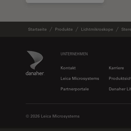
Startseite
Produkte
Lichtmikroskope
Ster
Footer
Danaher Logo
UNTERNEHMEN
Kontakt
Karriere
Leica Microsystems
Produktsic
Partnerportale
Danaher Li
© 2026 Leica Microsystems