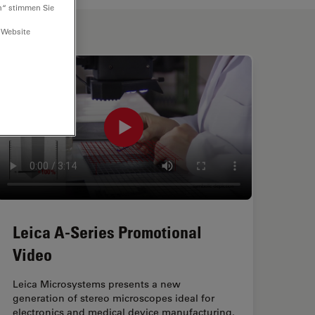
n“ stimmen Sie
 Website
Leica A-Series Promotional
Video
Leica Microsystems presents a new
generation of stereo microscopes ideal for
electronics and medical device manufacturing.