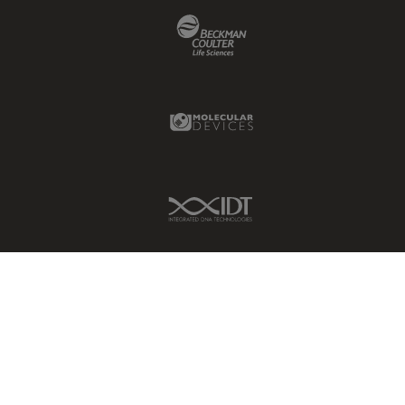
Beckman Coulter Link
Molecular Devices Link
IDT Link