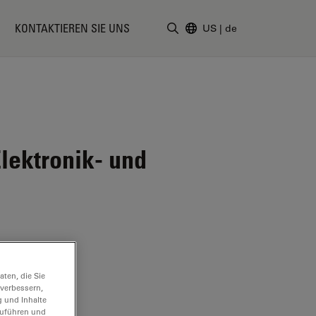
KONTAKTIEREN SIE UNS
US
|
de
Suchbegriff eingeben
lektronik- und
ten, die Sie
 verbessern,
g und Inhalte
hzuführen und