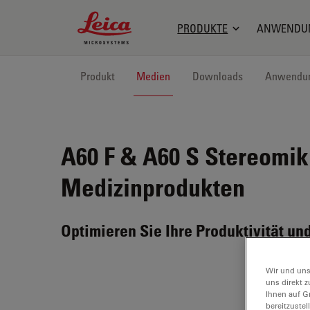
Leica Microsystems Logo
PRODUKTE
ANWENDU
Produkt
Medien
Downloads
Anwendu
A60 F & A60 S
Stereomikr
Medizinprodukten
Optimieren Sie Ihre Produktivität un
Wir und uns
uns direkt z
Ihnen auf G
bereitzuste