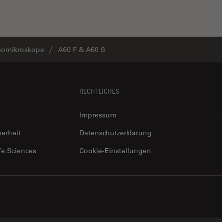
eomikroskope
A60 F & A60 S
RECHTLICHES
Impressum
herheit
Datenschutzerklärung
fe Sciences
Cookie-Einstellungen