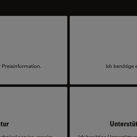
 Preisinformation.
Ich benötige 
tur
Unterstü
hnical service, repairs,
Ich benötige Unterstützu