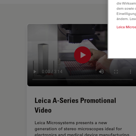
die Wirksam
dem sowie d
Einwilligun
ändern. Les
Leica Micro
Leica A-Series Promotional
Video
Leica Microsystems presents a new
generation of stereo microscopes ideal for
electronics and medical device manufacturing.