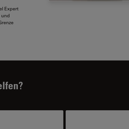
el Expert
g und
 Grenze
elfen?