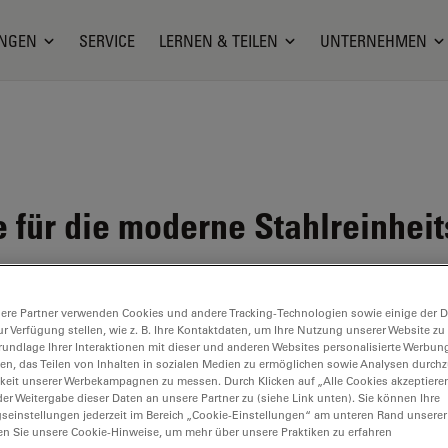
NGEN
SERVICE
LERNEN & TEILEN
UNTERNEHMEN
 für die moderne Stahlreinheit
ere Partner verwenden Cookies und andere Tracking-Technologien sowie einige der Da
ur Verfügung stellen, wie z. B. Ihre Kontaktdaten, um Ihre Nutzung unserer Website zu
rundlage Ihrer Interaktionen mit dieser und anderen Websites personalisierte Werbun
llen, das Teilen von Inhalten in sozialen Medien zu ermöglichen sowie Analysen durc
keit unserer Werbekampagnen zu messen. Durch Klicken auf „Alle Cookies akzeptiere
er Weitergabe dieser Daten an unsere Partner zu (siehe Link unten). Sie können Ihre
gseinstellungen jederzeit im Bereich „Cookie-Einstellungen“ am unteren Rand unserer
en Sie unsere Cookie-Hinweise, um mehr über unsere Praktiken zu erfahren