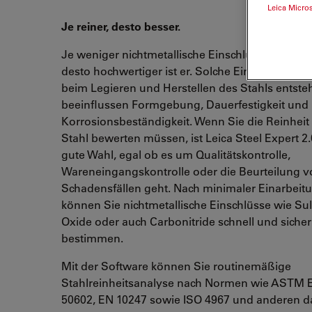
Leica Micro
Je reiner, desto besser.
Je weniger nichtmetallische Einschlüsse Stahl en
desto hochwertiger ist er. Solche Einschlüsse k
beim Legieren und Herstellen des Stahls entst
beeinflussen Formgebung, Dauerfestigkeit und
Korrosionsbeständigkeit. Wenn Sie die Reinheit
Stahl bewerten müssen, ist Leica Steel Expert 2.
gute Wahl, egal ob es um Qualitätskontrolle,
Wareneingangskontrolle oder die Beurteilung v
Schadensfällen geht. Nach minimaler Einarbeitu
können Sie nichtmetallische Einschlüsse wie Sul
Oxide oder auch Carbonitride schnell und sicher
bestimmen.
Mit der Software können Sie routinemäßige
Stahlreinheitsanalyse nach Normen wie ASTM E
50602, EN 10247 sowie ISO 4967 und anderen d