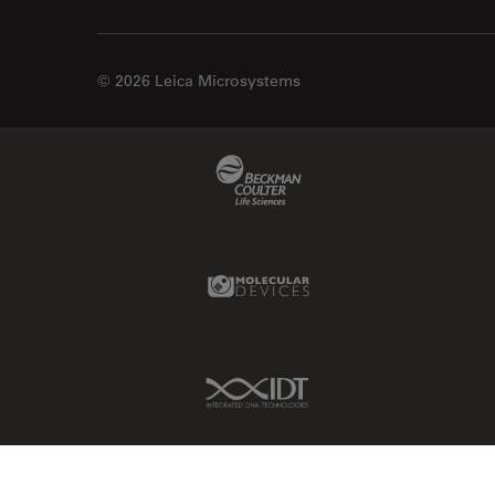
© 2026 Leica Microsystems
Beckman Coulter Link
Molecular Devices Link
IDT Link