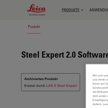
Leica Microsystems Logo
PRODUKTE
ANWENDU
Produkt
Steel Expert 2.0
Software
Wir und uns
Archiviertes Produkt
uns direkt z
Ihnen auf G
Ersetzt durch
LAS X Steel Expert
bereitzuste
die Wirksam
dem sowie d
Einwilligun
ändern. Les