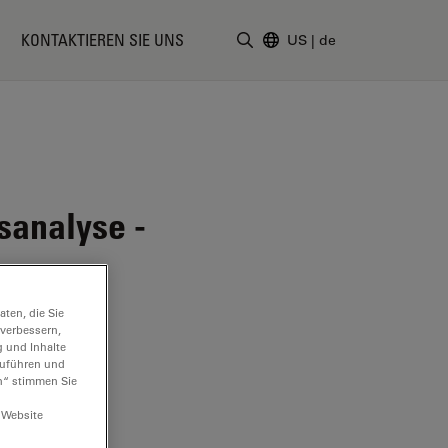
KONTAKTIEREN SIE UNS
US
|
de
Suchbegriff eingeben
sanalyse -
ten, die Sie
 verbessern,
g und Inhalte
hzuführen und
n“ stimmen Sie
 Website