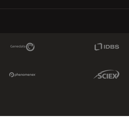
Genedata Link
IDBS Link
Phenomenex Link
Sciex Link