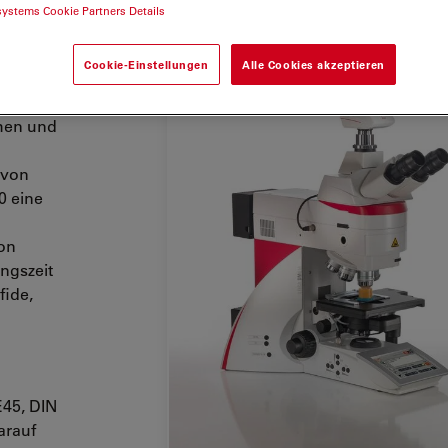
systems Cookie Partners Details
Cookie-Einstellungen
Alle Cookies akzeptieren
thält,
önnen
ehen und
 von
0 eine
on
ngszeit
fide,
45, DIN
arauf