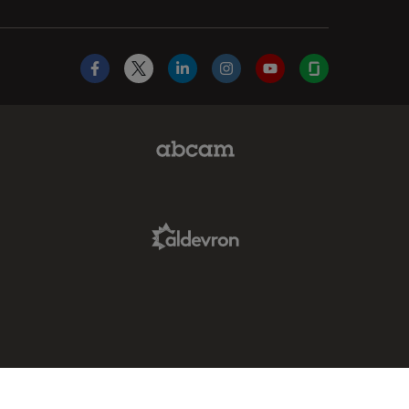
Facebook
X
LinkedIn
Instagram
YouTube
Glassdoor
Abcam Limited Link
Aldevron Link