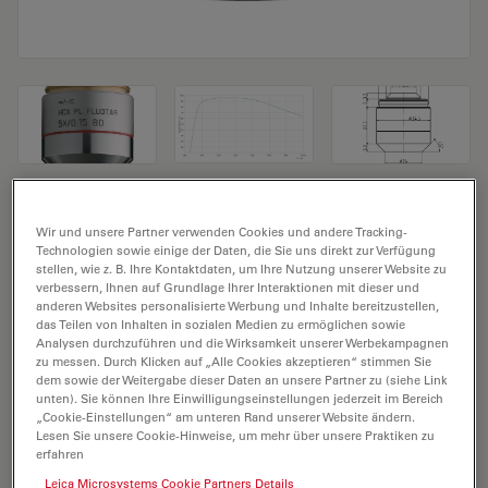
Mikroskopobjektiv HC PL FLUOTAR
Wir und unsere Partner verwenden Cookies und andere Tracking-
5x/0,15 BD
Technologien sowie einige der Daten, die Sie uns direkt zur Verfügung
stellen, wie z. B. Ihre Kontaktdaten, um Ihre Nutzung unserer Website zu
verbessern, Ihnen auf Grundlage Ihrer Interaktionen mit dieser und
Produkt Nr. 11566046
anderen Websites personalisierte Werbung und Inhalte bereitzustellen,
das Teilen von Inhalten in sozialen Medien zu ermöglichen sowie
Das Objektiv HC PL FLUOTAR 5x/0,15 BD hat eine
Analysen durchzuführen und die Wirksamkeit unserer Werbekampagnen
zu messen. Durch Klicken auf „Alle Cookies akzeptieren“ stimmen Sie
Vergrößerung von 5X und eine numerische Apertur
dem sowie der Weitergabe dieser Daten an unsere Partner zu (siehe Link
von 0,15. Für Trockenimmersion, mit einem M32
unten). Sie können Ihre Einwilligungseinstellungen jederzeit im Bereich
„Cookie-Einstellungen“ am unteren Rand unserer Website ändern.
Objektivgewinde mit 13,0 mm freiem Arbeitsabstand
Lesen Sie unsere Cookie-Hinweise, um mehr über unsere Praktiken zu
und Sehfeld FN 25.
erfahren
Leica Microsystems Cookie Partners Details