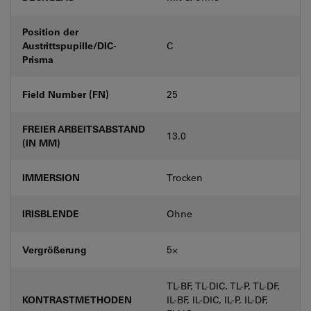
Position der
Austrittspupille/DIC-
C
Prisma
Field Number (FN)
25
FREIER ARBEITSABSTAND
13.0
(IN MM)
IMMERSION
Trocken
IRISBLENDE
Ohne
Vergrößerung
5⨉
TL-BF, TL-DIC, TL-P, TL-DF,
KONTRASTMETHODEN
IL-BF, IL-DIC, IL-P, IL-DF,