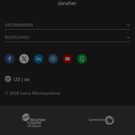
UNTERNEHMEN
RECHTLICHES
Facebook
X
LinkedIn
Instagram
YouTube
Glassdoor
US
|
de
© 2026 Leica Microsystems
Beckman Coulter Link
Genedata Link