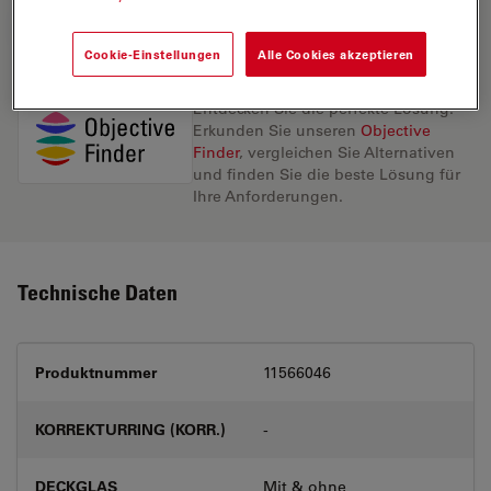
ANGEBOT ANFORDERN
Cookie-Einstellungen
Alle Cookies akzeptieren
Entdecken Sie die perfekte Lösung.
Erkunden Sie unseren
Objective
Finder
, vergleichen Sie Alternativen
und finden Sie die beste Lösung für
Ihre Anforderungen.
Technische Daten
Produktnummer
11566046
KORREKTURRING (KORR.)
-
DECKGLAS
Mit & ohne