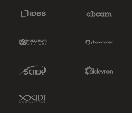
IDBS Link
Abcam Limited
Molecular Devices Link
Phenomenex L
Sciex Link
Aldevron Link
IDT Link