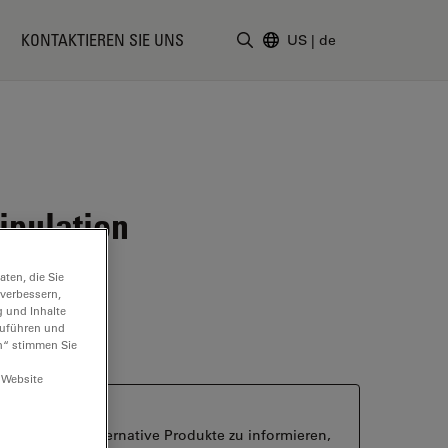
KONTAKTIEREN SIE UNS
US
|
de
Suchbegriff eingeben
ipulation
ten, die Sie
 verbessern,
g und Inhalte
hzuführen und
n“ stimmen Sie
 Website
ber aktuelle alternative Produkte zu informieren,