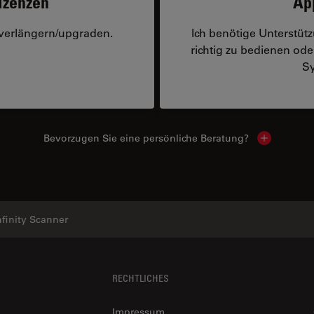
izenzen
Ap
 verlängern/upgraden.
Ich benötige Unterstü
richtig zu bedienen o
Sy
Bevorzugen Sie eine persönliche Beratung?
Show local
nfinity Scanner
RECHTLICHES
Impressum