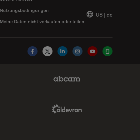
Nutzungsbedingungen
US
|
de
Meine Daten nicht verkaufen oder teilen
Facebook
X
LinkedIn
Instagram
YouTube
Glassdoor
Abcam Limited Link
Aldevron Link