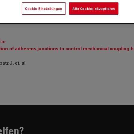
Cookie-Einstellungen
Alle Cookies akzeptieren
lar
ation of adherens junctions to control mechanical coupling
tz J, et. al.
elfen?