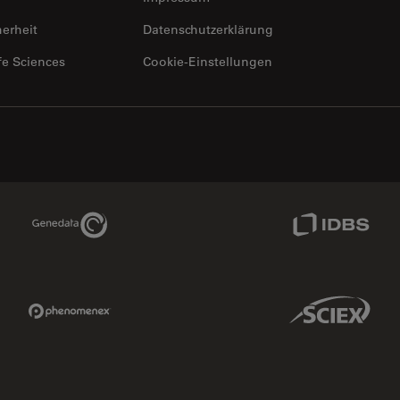
herheit
Datenschutzerklärung
fe Sciences
Cookie-Einstellungen
Genedata Link
IDBS Link
Phenomenex Link
Sciex Link