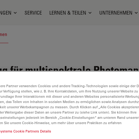
NGEN
SERVICE
LERNEN & TEILEN
UNTERNEHMEN
onen
 für multispektrale Photoman
ere Partner verwenden Cookies und andere Tracking-Technologien sowie einige der Da
ur Verfügung stellen, wie z. B. Ihre Kontaktdaten, um Ihre Nutzung unserer Website zu
rundlage Ihrer Interaktionen mit dieser und anderen Websites personalisierte Werbun
llen, das Teilen von Inhalten in sozialen Medien zu ermöglichen sowie Analysen durc
keit unserer Werbekampagnen zu messen. Durch Klicken auf „Alle Cookies akzeptiere
er Weitergabe dieser Daten an unsere Partner zu (siehe Link unten). Sie können Ihre
gseinstellungen jederzeit im Bereich „Cookie-Einstellungen“ am unteren Rand unserer
en Sie unsere Cookie-Hinweise, um mehr über unsere Praktiken zu erfahren
systems Cookie Partners Details
d ist nicht mehr verfügbar. Bitte kontaktieren Sie uns, um sich ü