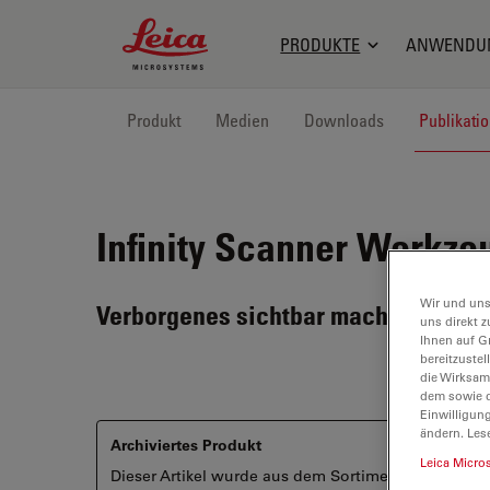
Leica Microsystems Logo
PRODUKTE
ANWENDU
Produkt
Medien
Downloads
Publikati
Infinity Scanner
Werkzeug
Wir und uns
Verborgenes sichtbar machen
uns direkt z
Ihnen auf G
bereitzuste
die Wirksam
dem sowie d
Einwilligun
ändern. Les
Archiviertes Produkt
Leica Micro
Dieser Artikel wurde aus dem Sortiment genommen un