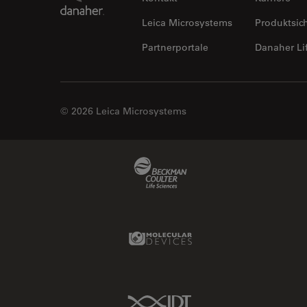
Leica Microsystems
Produktsic
Partnerportale
Danaher Li
© 2026 Leica Microsystems
Beckman Coulter Link
Molecular Devices Link
IDT Link