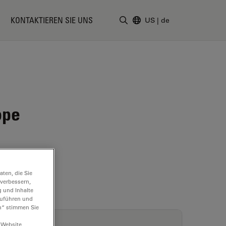
KONTAKTIEREN SIE UNS
US
|
de
Suchbegriff eingeben
ope
ten, die Sie
 verbessern,
g und Inhalte
hzuführen und
n“ stimmen Sie
 Website