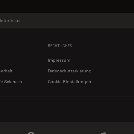
otorfocus
RECHTLICHES
Impressum
herheit
Datenschutzerklärung
fe Sciences
Cookie-Einstellungen
Genedata Link
IDBS Link