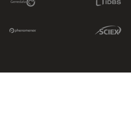
Phenomenex Link
Sciex Link