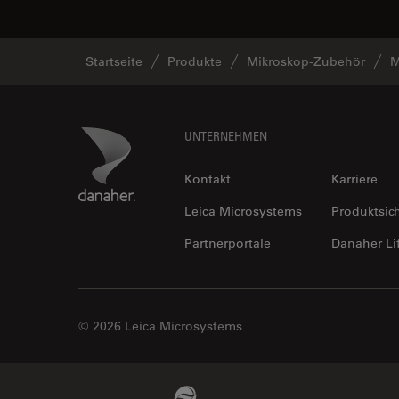
Startseite
Produkte
Mikroskop-Zubehör
M
Footer
Danaher Logo
UNTERNEHMEN
Kontakt
Karriere
Leica Microsystems
Produktsic
Partnerportale
Danaher Li
© 2026 Leica Microsystems
Beckman Coulter Link