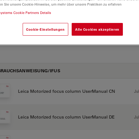
en Sie unsere Cookie-Hinweise, um mehr über unsere Praktiken zu erfahren
systems Cookie Partners Details
Jul
EC DoC Motor Focus Column M-series A 2026-07-01
Cookie-Einstellungen
Alle Cookies akzeptieren
BRAUCHSANWEISUNG/IFUS
Jul
Leica Motorized focus column UserManual CN
Jul
Leica Motorized focus column UserManual DE