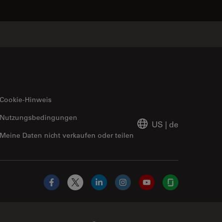
Cookie-Hinweis
Nutzungsbedingungen
US
|
de
Meine Daten nicht verkaufen oder teilen
Facebook
X
LinkedIn
Instagram
YouTube
Glassdoor
Abcam Limited Link