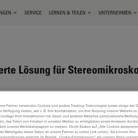
NGEN
SERVICE
LERNEN & TEILEN
UNTERNEHMEN
erte Lösung für Stereomikrosk
ere Partner verwenden Cookies und andere Tracking-Technologien sowie einige der Da
rfocus
ur Verfügung stellen, wie z. B. Ihre Kontaktdaten, um Ihre Nutzung unserer Website zu
rundlage Ihrer Interaktionen mit dieser und anderen Websites personalisierte Werbun
llen, das Teilen von Inhalten in sozialen Medien zu ermöglichen sowie Analysen durc
keit unserer Werbekampagnen zu messen. Durch Klicken auf „Alle Cookies akzeptiere
er Weitergabe dieser Daten an unsere Partner zu (siehe Link unten). Sie können Ihre
TIFIKATE
gseinstellungen jederzeit im Bereich „Cookie-Einstellungen“ am unteren Rand unserer