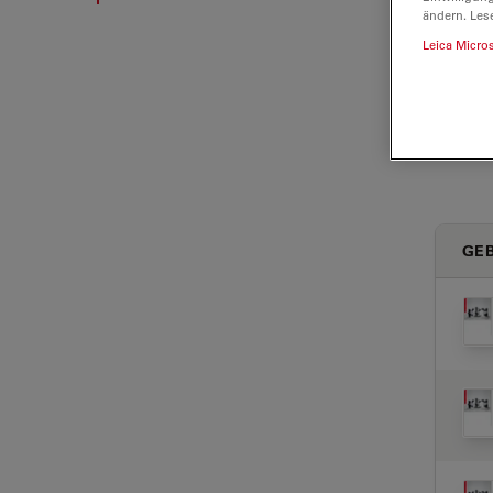
ändern. Les
Leica Micro
GE