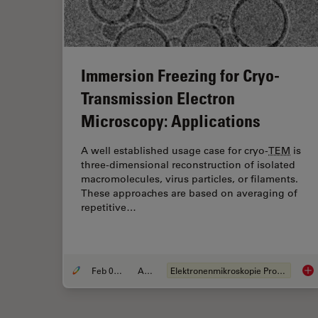
Immersion Freezing for Cryo-
Transmission Electron
Microscopy: Applications
A well established usage case for cryo-
TEM
is
three-dimensional reconstruction of isolated
macromolecules, virus particles, or filaments.
These approaches are based on averaging of
repetitive…
Feb 09, 2015
Artikel
Elektronenmikroskopie Probenvorbereitung
Imm