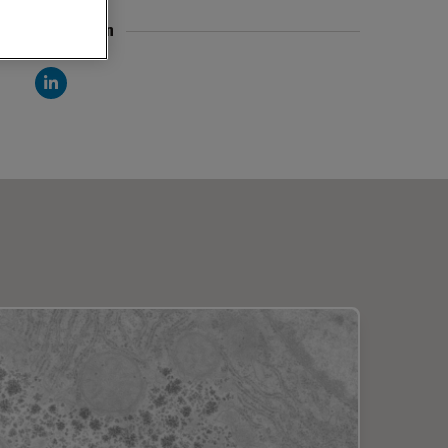
Find me on
LinkedIn