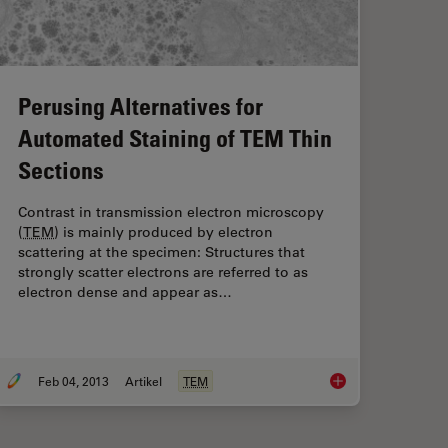
Perusing Alternatives for
Automated Staining of TEM Thin
Sections
Contrast in transmission electron microscopy
(
TEM
) is mainly produced by electron
scattering at the specimen: Structures that
strongly scatter electrons are referred to as
electron dense and appear as…
Feb 04, 2013
Artikel
TEM
raying/Platinum Low Angle Rotary Shadowing of DNA with the Leica
Perusing Alternative
EM
ACE600