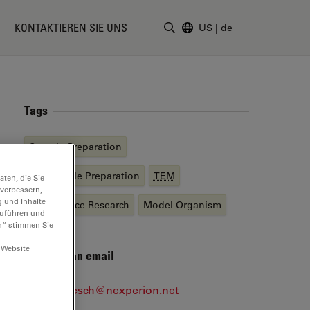
KONTAKTIEREN SIE UNS
US
|
de
Suchbegriff eingeben
Tags
Sample Preparation
EM
Sample Preparation
TEM
ten, die Sie
 verbessern,
g und Inhalte
Life Science Research
Model Organism
hzuführen und
n“ stimmen Sie
 Website
Send me an email
guenter.resch@nexperion.net