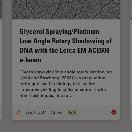
Glycerol Spraying/Platinum
Low Angle Rotary Shadowing of
DNA with the Leica EM ACE600
e-beam
Glycerol spraying/low angle rotary shadowing
(Aebi and Baschong, 2006) is a preparation
technique used in biology to visualize
structures yielding insufficent contrast with
other techniques, due to…
Sep 04, 2014
Artikel
TEM
ersion Freezing for Cryo-Transmission Electron Microscopy: Applications
Glycerol Sp