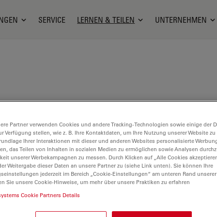
NGEN
SERVICE
LERNEN & TEILEN
UNTERNEHMEN
sch ist ausgebildeter Zellbiologe mit langjähriger
der Elektronenmikroskopie. Er ist Eigentümer und
ere Partner verwenden Cookies und andere Tracking-Technologien sowie einige der Da
Nexperion, einem unabhängigen Unternehmen mit
ur Verfügung stellen, wie z. B. Ihre Kontaktdaten, um Ihre Nutzung unserer Website zu
rundlage Ihrer Interaktionen mit dieser und anderen Websites personalisierte Werbun
sterreich, das weltweit personalisierte Lösungen für
llen, das Teilen von Inhalten in sozialen Medien zu ermöglichen sowie Analysen durc
mikroskopie anbietet, einschließlich Schulungen,
keit unserer Werbekampagnen zu messen. Durch Klicken auf „Alle Cookies akzeptiere
er Weitergabe dieser Daten an unsere Partner zu (siehe Link unten). Sie können Ihre
Software.
gseinstellungen jederzeit im Bereich „Cookie-Einstellungen“ am unteren Rand unserer
en Sie unsere Cookie-Hinweise, um mehr über unsere Praktiken zu erfahren
n.net
systems Cookie Partners Details