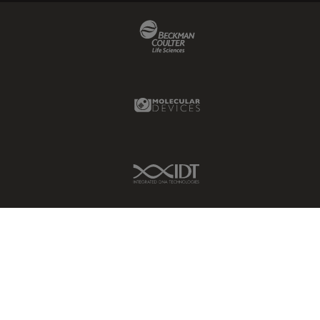
Beckman Coulter Link
Molecular Devices Link
IDT Link