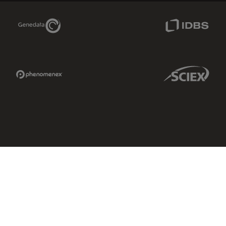
Genedata Link
IDBS Link
Phenomenex Link
Sciex Link