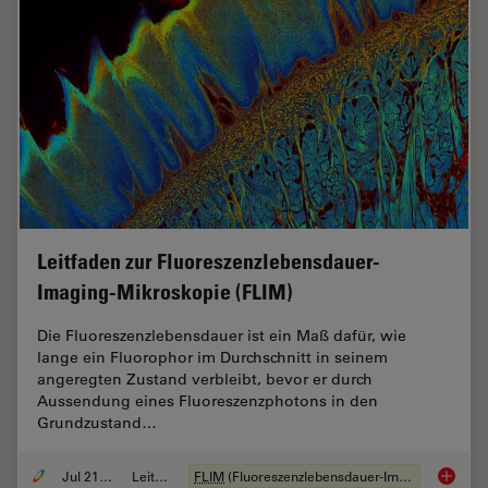
Leitfaden zur Fluoreszenzlebensdauer-
Imaging-Mikroskopie (FLIM)
Die Fluoreszenzlebensdauer ist ein Maß dafür, wie
lange ein Fluorophor im Durchschnitt in seinem
angeregten Zustand verbleibt, bevor er durch
Aussendung eines Fluoreszenzphotons in den
Grundzustand…
Jul 21, 2022
Leitfaden
FLIM
(Fluoreszenzlebensdauer-Imaging-Mikroskopie)
Leitfad