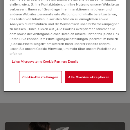
Südafrika und auf den Seychellen gearbeitet und bietet
stellen, wie z. B. Ihre Kontaktdaten, um Ihre Nutzung unserer Website zu
verbessern, Ihnen auf Grundlage Ihrer Interaktionen mit dieser und
Schreib- und Redaktionsdienste sowie Beratung zu
anderen Websites personalisierte Werbung und Inhalte bereitzustellen,
Inbound-Marketing, Erstellung technischer Inhalte und
das Teilen von Inhalten in sozialen Medien zu ermöglichen sowie
Medienarbeit an.
Analysen durchzuführen und die Wirksamkeit unserer Werbekampagnen
zu messen. Durch Klicken auf „Alle Cookies akzeptieren“ stimmen Sie
dem sowie der Weitergabe dieser Daten an unsere Partner zu (siehe Link
unten). Sie können Ihre Einwilligungseinstellungen jederzeit im Bereich
Tags
„Cookie-Einstellungen“ am unteren Rand unserer Website ändern.
Lesen Sie unsere Cookie-Hinweise, um mehr über unsere Praktiken zu
erfahren
Life Science Research
Quantitative Bildgebung
Leica Microsystems Cookie Partners Details
F-Techniques
Fortgeschrittene Mikroskopietechniken
Cookie-Einstellungen
Alle Cookies akzeptieren
FRAP