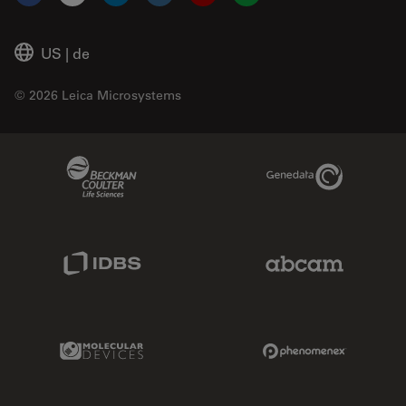
Facebook
X
LinkedIn
Instagram
YouTube
Glassdoor
US
|
de
© 2026 Leica Microsystems
Beckman Coulter Link
Genedata Link
IDBS Link
Abcam Limited
Molecular Devices Link
Phenomenex L