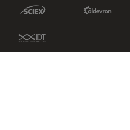
Sciex Link
Aldevron Link
IDT Link