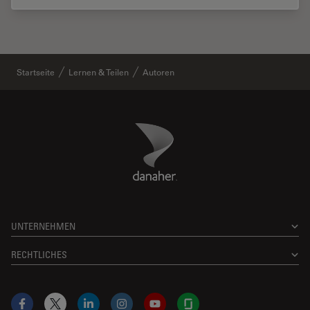
Startseite
Lernen & Teilen
Autoren
Danaher Logo
Footer
UNTERNEHMEN
RECHTLICHES