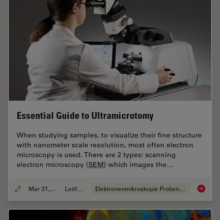
Essential Guide to Ultramicrotomy
When studying samples, to visualize their fine structure
with nanometer scale resolution, most often electron
microscopy is used. There are 2 types: scanning
electron microscopy (
SEM
) which images the…
Mar 31, 2025
Leitfaden
Elektronenmikroskopie Probenvorbereitung
Essenti