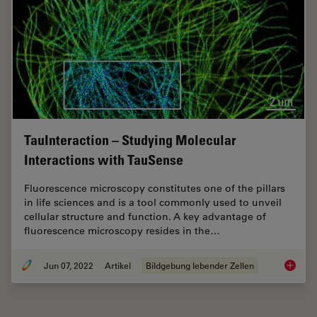
TauInteraction – Studying Molecular
Interactions with TauSense
Fluorescence microscopy constitutes one of the pillars
in life sciences and is a tool commonly used to unveil
cellular structure and function. A key advantage of
fluorescence microscopy resides in the…
Jun 07, 2022
Artikel
Bildgebung lebender Zellen
TauInte