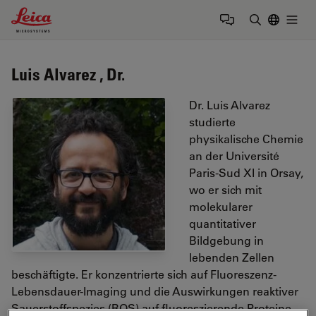
Leica Microsystems Logo
Togg
Suchbegrif
Luis Alvarez , Dr.
Dr. Luis Alvarez
studierte
physikalische Chemie
an der Université
Paris-Sud XI in Orsay,
wo er sich mit
molekularer
quantitativer
Bildgebung in
lebenden Zellen
beschäftigte. Er konzentrierte sich auf Fluoreszenz-
Lebensdauer-Imaging und die Auswirkungen reaktiver
Sauerstoffspezies (ROS) auf fluoreszierende Proteine.