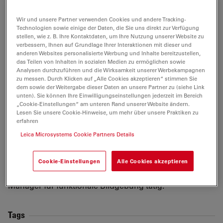
Im Jahr 2010 zog er nach Dublin, wo er am University
College Dublin und am National Children Research
Wir und unsere Partner verwenden Cookies und andere Tracking-
Technologien sowie einige der Daten, die Sie uns direkt zur Verfügung
Centre an den Interaktionen zwischen Wirt und
stellen, wie z. B. Ihre Kontaktdaten, um Ihre Nutzung unserer Website zu
Krankheitserreger arbeitete. Er untersuchte, wie die
verbessern, Ihnen auf Grundlage Ihrer Interaktionen mit dieser und
Schleimhautimmunität ROS nutzt, um auf bakterielle
anderen Websites personalisierte Werbung und Inhalte bereitzustellen,
das Teilen von Inhalten in sozialen Medien zu ermöglichen sowie
Infektionen mit Krankheitserregern zu reagieren.
Analysen durchzuführen und die Wirksamkeit unserer Werbekampagnen
Während dieser Zeit entwickelte er 3D-
zu messen. Durch Klicken auf „Alle Cookies akzeptieren“ stimmen Sie
dem sowie der Weitergabe dieser Daten an unsere Partner zu (siehe Link
Infektionsmodelle aus Ex-vivo-Organkulturen und
unten). Sie können Ihre Einwilligungseinstellungen jederzeit im Bereich
Organoiden. Im Jahr 2016 wechselte er an die
„Cookie-Einstellungen“ am unteren Rand unserer Website ändern.
Universität Oxford, wo er fortschrittliche quantitative
Lesen Sie unsere Cookie-Hinweise, um mehr über unsere Praktiken zu
erfahren
Bildgebungsverfahren zur Untersuchung von Wirt-
Leica Microsystems Cookie Partners Details
Pathogen-Interaktionen entwickelte. Diese Arbeit
konzentrierte sich auf das Verständnis von HIV- und
EBOLA-Eintrittsmechanismen in Zellen. Seit 2019 ist er
Cookie-Einstellungen
Alle Cookies akzeptieren
bei Leica Microsystems als Product Application
Manager für funktionale Bildgebung tätig.
Tags