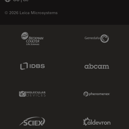
© 2026 Leica Microsystems
Beckman Coulter Link
Genedata Link
IDBS Link
Abcam Limited
Molecular Devices Link
Phenomenex L
Sciex Link
Aldevron Link