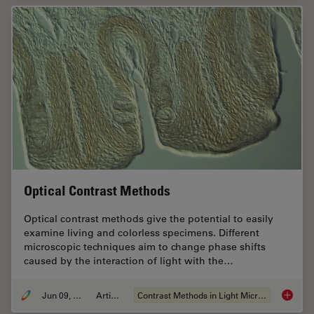
Optical Contrast Methods
Optical contrast methods give the potential to easily
examine living and colorless specimens. Different
microscopic techniques aim to change phase shifts
caused by the interaction of light with the…
Jun 09, 2011
Articolo
Contrast Methods in Light Microscopy
Optical