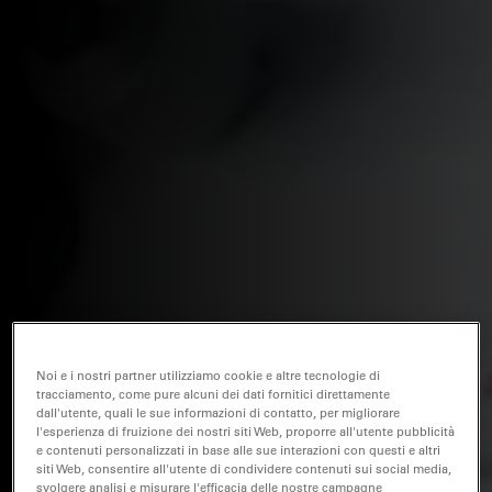
Noi e i nostri partner utilizziamo cookie e altre tecnologie di
tracciamento, come pure alcuni dei dati fornitici direttamente
dall'utente, quali le sue informazioni di contatto, per migliorare
l'esperienza di fruizione dei nostri siti Web, proporre all'utente pubblicità
e contenuti personalizzati in base alle sue interazioni con questi e altri
siti Web, consentire all'utente di condividere contenuti sui social media,
svolgere analisi e misurare l'efficacia delle nostre campagne