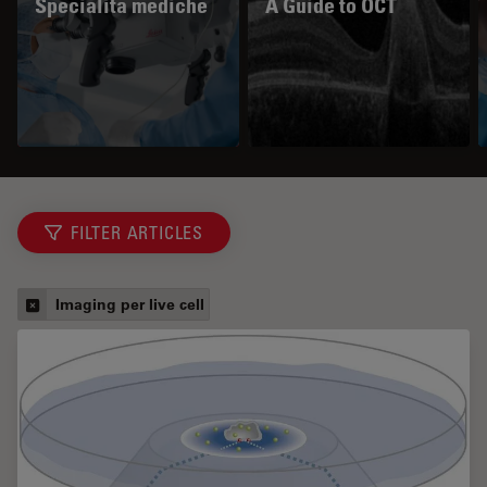
Specialità mediche
A Guide to OCT
FILTER ARTICLES
Imaging per live cell