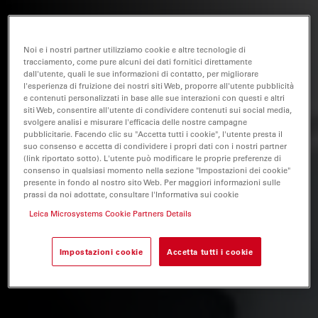
Noi e i nostri partner utilizziamo cookie e altre tecnologie di
tracciamento, come pure alcuni dei dati fornitici direttamente
dall'utente, quali le sue informazioni di contatto, per migliorare
l'esperienza di fruizione dei nostri siti Web, proporre all'utente pubblicità
e contenuti personalizzati in base alle sue interazioni con questi e altri
siti Web, consentire all'utente di condividere contenuti sui social media,
svolgere analisi e misurare l'efficacia delle nostre campagne
pubblicitarie. Facendo clic su "Accetta tutti i cookie", l'utente presta il
suo consenso e accetta di condividere i propri dati con i nostri partner
(link riportato sotto). L'utente può modificare le proprie preferenze di
consenso in qualsiasi momento nella sezione "Impostazioni dei cookie"
presente in fondo al nostro sito Web. Per maggiori informazioni sulle
prassi da noi adottate, consultare l'Informativa sui cookie
Leica Microsystems Cookie Partners Details
Impostazioni cookie
Accetta tutti i cookie