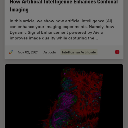
How Artificial Intelligence Enhances Confocal
Imaging
In this article, we show how artificial intelligence (AI)
can enhance your imaging experiments. Namely, how
Dynamic Signal Enhancement powered by Aivia
improves image quality while capturing the…
Nov 02, 2021
Articolo
Intelligenza Artificiale
How Art