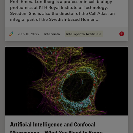
Prof. Emma Lundberg is a professor in cell biology
proteomics at KTH Royal Institute of Technology,
Sweden. She is also the director of the Cell Atlas, an
integral part of the Swedish-based Human…
Jan 10, 2022
Intervista
Intelligenza Artificiale
Applyin
Artificial Intelligence and Confocal
Microscopy – What You Need to Know