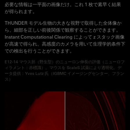
必要な情報は一平面の画像だけ。これ 1 枚で素早く結果
が得られます。
THUNDER モデル生物の大きな視野で取得した全体像か
ら、細部を正しい前後関係で観察することができます。
Instant Computational Clearing によって z スタック画像
が高速で得られ、高感度のカメラを用いて生理学的条件下
での検出を行うことができます。
E12-14 マウス胚（野生型）のニューロン伸長の評価（ニューロフ
ィラメント：赤標識）。マウスを ScaleS 試薬により透明化。デ
ータ提供：Yves Lutz 氏（IGBMC イメージングセンター、フラン
ス）