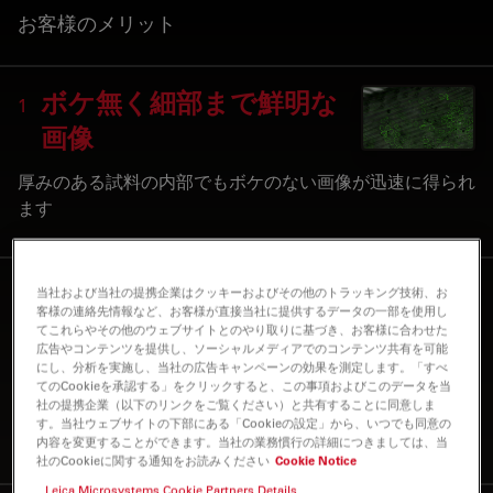
お客様のメリット
ボケ無く細部まで鮮明な
1
画像
厚みのある試料の内部でもボケのない画像が迅速に得られ
ます
大型のモデル生物を最適
当社および当社の提携企業はクッキーおよびその他のトラッキング技術、お
2
客様の連絡先情報など、お客様が直接当社に提供するデータの一部を使用し
な生理学的条件下で画像
てこれらやその他のウェブサイトとのやり取りに基づき、お客様に合わせた
広告やコンテンツを提供し、ソーシャルメディアでのコンテンツ共有を可能
取得
にし、分析を実施し、当社の広告キャンペーンの効果を測定します。「すべ
てのCookieを承認する」をクリックすると、この事項およびこのデータを当
社の提携企業（以下のリンクをご覧ください）と共有することに同意しま
大型のモデル生物でも、生理学的環境を良好に保ったまま
す。当社ウェブサイトの下部にある「Cookieの設定」から、いつでも同意の
画像取得が可能です
内容を変更することができます。当社の業務慣行の詳細につきましては、当
社のCookieに関する通知をお読みください
Cookie Notice
Leica Microsystems Cookie Partners Details