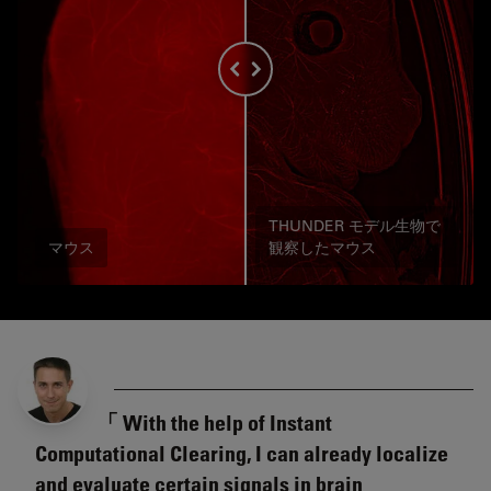
THUNDER モデル生物で
マウス
観察したマウス
With the help of Instant
Computational Clearing, I can already localize
and evaluate certain signals in brain