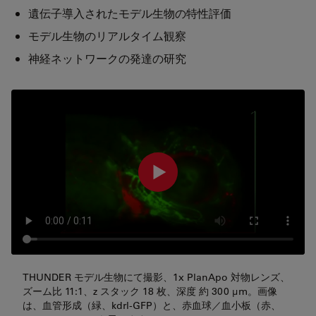
遺伝子導入されたモデル生物の特性評価
モデル生物のリアルタイム観察
神経ネットワークの発達の研究
THUNDER モデル生物にて撮影、1x PlanApo 対物レンズ、
ズーム比 11:1、z スタック 18 枚、深度 約 300 μm。画像
は、血管形成（緑、kdrl-GFP）と、赤血球／血小板（赤、