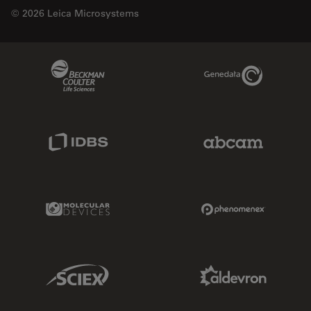
© 2026 Leica Microsystems
Beckman Coulter Link
Genedata Link
IDBS Link
Abcam Limited
Molecular Devices Link
Phenomenex L
Sciex Link
Aldevron Link