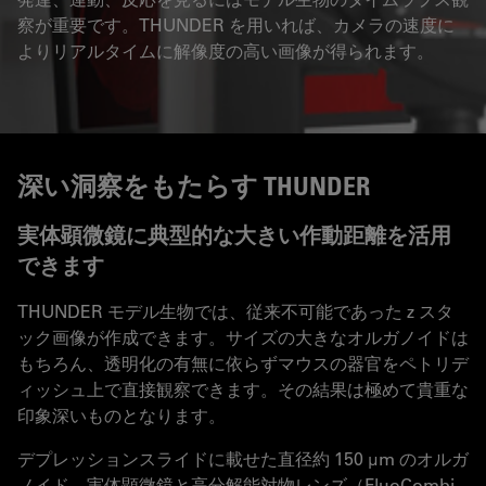
察が重要です。THUNDER を用いれば、カメラの速度に
よりリアルタイムに解像度の高い画像が得られます。
深い洞察をもたらす THUNDER
実体顕微鏡に典型的な大きい作動距離を活用
できます
THUNDER モデル生物では、従来不可能であった z スタ
ック画像が作成できます。サイズの大きなオルガノイドは
もちろん、透明化の有無に依らずマウスの器官をペトリデ
ィッシュ上で直接観察できます。その結果は極めて貴重な
印象深いものとなります。
デプレッションスライドに載せた直径約 150 µm のオルガ
ノイド。実体顕微鏡と高分解能対物レンズ（FluoCombi