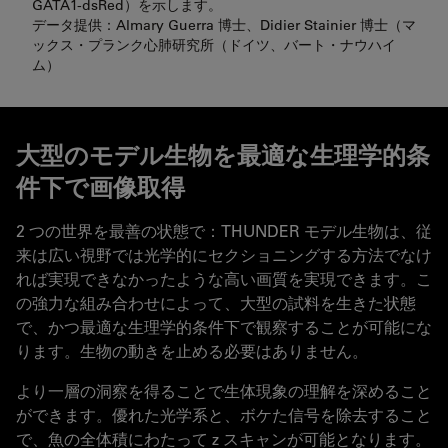
GATA1-dsRed）を示します。
データ提供：Almary Guerra 博士、Didier Stainier 博士（マ
ックス・プランク心肺研究所（ドイツ、バート・ナウハイ
ム）
大型のモデル生物を最適な生理学的条
件下で画像取得
2 つの世界を最善の状態で：THUNDER モデル生物は、従
来は広い視野では光学的にセクショニングする方法でなけ
れば実現できなかったような高い画質を実現できます。こ
の強力な組み合わせによって、大型の試料を生きた状態
で、かつ最適な生理学的条件下で観察することが可能にな
ります。生物の動きを止める必要はありません。
より一層の洞察を得ることで生体現象の理解を深めること
ができます。優れた光学系と、ボケた信号を除去すること
で、魚の全体積にわたって z スキャンが可能となります。