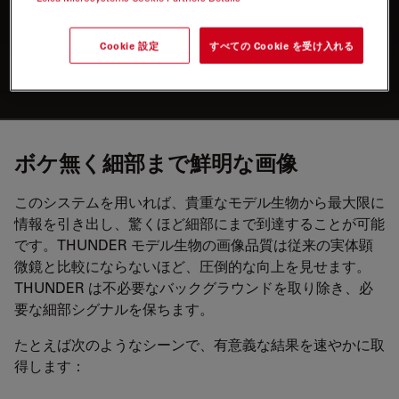
新しい領域の探求
3
Cookie 設定
すべての Cookie を受け入れる
生体の取り扱いを単純化し、画像取得と
解析のワークフローを効率化できます
ボケ無く細部まで鮮明な画像
このシステムを用いれば、貴重なモデル生物から最大限に
情報を引き出し、驚くほど細部にまで到達することが可能
です。THUNDER モデル生物の画像品質は従来の実体顕
微鏡と比較にならないほど、圧倒的な向上を見せます。
THUNDER は不必要なバックグラウンドを取り除き、必
要な細部シグナルを保ちます。
たとえば次のようなシーンで、有意義な結果を速やかに取
得します：