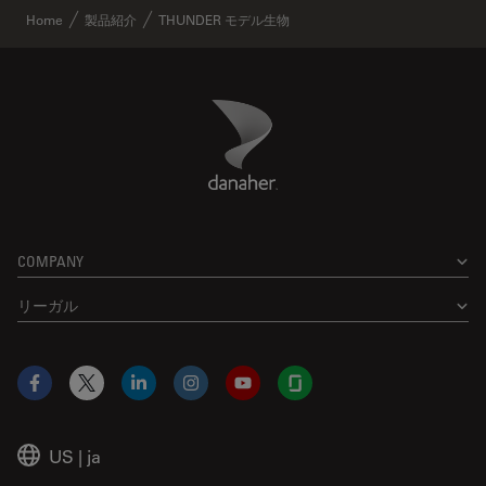
Home
製品紹介
THUNDER モデル生物
Danaher Logo
Footer
COMPANY
リーガル
Facebook
X
LinkedIn
Instagram
YouTube
Glassdoor
US
|
ja