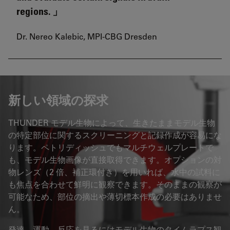
regions.
Dr. Nereo Kalebic, MPI-CBG Dresden
新しい領域の探求
THUNDER モデル生物によって、生きたままモデル生物
の特定部位に関するスクリーニングと記録作成が容易にな
ります。ペトリディッシュでもマルチウェルプレートで
も、モデル生物画像が直接取得できます。オプションの対
物レンズ（2 倍、補正環付き）を用いれば、水中の試料に
も焦点を合わせて鮮明に観察できます。そのままの観察が
可能なため、部位の摘出や薄切標本作成の必要はありませ
ん。
発達、運動、反応を見るにはモデル生物のタイムラプス観