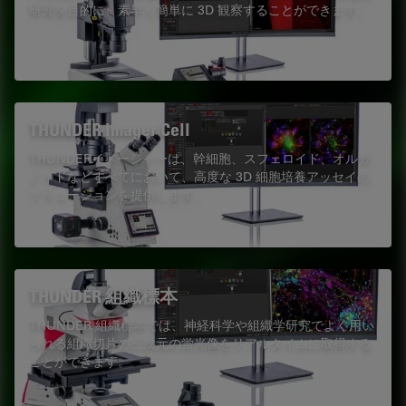
研究を目的に、素早く簡単に 3D 観察することができます。
THUNDER Imager Cell
THUNDERイメージャーは、幹細胞、スフェロイド、オルガ
ノイドなどすべてにおいて、高度な 3D 細胞培養アッセイの
ソリューションを提供します。
THUNDER 組織標本
THUNDER 組織標本では、神経科学や組織学研究でよく用い
られる組織切片の三次元の蛍光像をリアルタイムに取得する
ことができます。