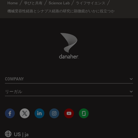
Home
学びと共有
Science Lab
ライフサイエンス
機械受容性経路とシナプス経路の研究に顕微鏡がいかに役立つか
Danaher Logo
Footer
COMPANY
リーガル
Facebook
X
LinkedIn
Instagram
YouTube
Glassdoor
US
|
ja