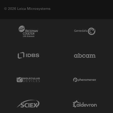
© 2026 Leica Microsystems
Beckman Coulter Link
Genedata Link
IDBS Link
Abcam Limited
Molecular Devices Link
Phenomenex L
Sciex Link
Aldevron Link