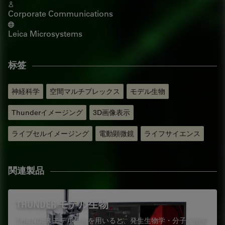
Corporate Communications
Leica Microsystems
标签
神経科学
空間マルチプレックス
モデル生物
Thunderイメージング
3D画像表示
ライブセルイメージング
電動顕微鏡
ライフサイエンス
関連製品
THUNDER モデル生物
THUNDER モデル生物を用いると、発生生物学・分子生物学