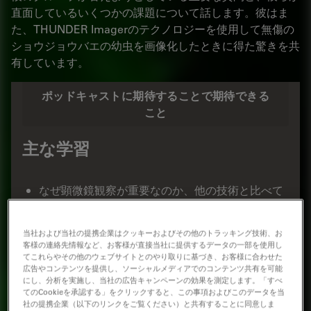
直面しているいくつかの課題について話します。彼はま
た、THUNDER Imagerのテクノロジーを使用して無傷の
ショウジョウバエの幼虫を画像化したときに得た驚きを共
有しています。
ポッドキャストに期待することで期待できる
こと
主な学習
なぜ顕微鏡観察が重要なのか、他の技術と比べて
どのような見識が得られるか
現在のラベリング戦略はどのようなものか
当社および当社の提携企業はクッキーおよびその他のトラッキング技術、お
客様の連絡先情報など、お客様が直接当社に提供するデータの一部を使用し
顕微鏡観察で直面する主な課題は何か
てこれらやその他のウェブサイトとのやり取りに基づき、お客様に合わせた
広告やコンテンツを提供し、ソーシャルメディアでのコンテンツ共有を可能
なぜTHUNDERイメージングシステムを選んだの
にし、分析を実施し、当社の広告キャンペーンの効果を測定します。「すべ
か
てのCookieを承認する」をクリックすると、この事項およびこのデータを当
社の提携企業（以下のリンクをご覧ください）と共有することに同意しま