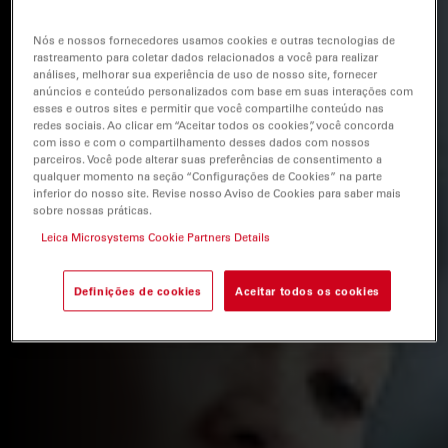
Nós e nossos fornecedores usamos cookies e outras tecnologias de
rastreamento para coletar dados relacionados a você para realizar
análises, melhorar sua experiência de uso de nosso site, fornecer
anúncios e conteúdo personalizados com base em suas interações com
esses e outros sites e permitir que você compartilhe conteúdo nas
redes sociais. Ao clicar em “Aceitar todos os cookies”, você concorda
com isso e com o compartilhamento desses dados com nossos
parceiros. Você pode alterar suas preferências de consentimento a
qualquer momento na seção “Configurações de Cookies” na parte
inferior do nosso site. Revise nosso Aviso de Cookies para saber mais
sobre nossas práticas.
Leica Microsystems Cookie Partners Details
Definições de cookies
Aceitar todos os cookies