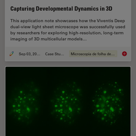
Capturing Developmental Dynamics in 3D
This application note showcases how the Viventis Deep
dual-view light sheet microscope was successfully used
by researchers for exploring high-resolution, long-term
imaging of 3D multicellular models…
Sep 03, 2025
Case Study
Microscopia de folha de luz
Capturi